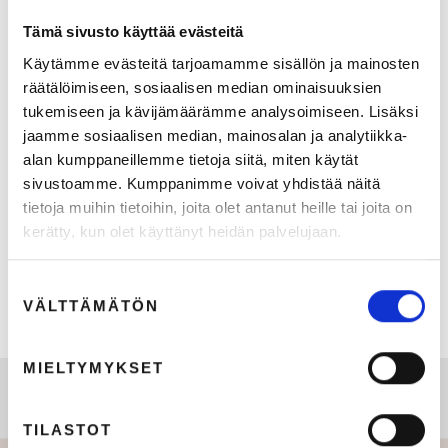
ryhmään päätyy markkinoinnista kiinnostuneita henkilöitä bottien sijaan.
Tervetuloa mukaan yli 20 000 markkinoinnin ammattilaisen joukkoon!
Tämä sivusto käyttää evästeitä
Käytämme evästeitä tarjoamamme sisällön ja mainosten
Liity ryhmään tästä
räätälöimiseen, sosiaalisen median ominaisuuksien
tukemiseen ja kävijämäärämme analysoimiseen. Lisäksi
jaamme sosiaalisen median, mainosalan ja analytiikka-
Haluaisitko jakaa osaamistasi
alan kumppaneillemme tietoja siitä, miten käytät
yhteisölle?
sivustoamme. Kumppanimme voivat yhdistää näitä
tietoja muihin tietoihin, joita olet antanut heille tai joita on
Etsimme Kipinävuoro-blogiin kirjoittajia ja vieraita MarkkinointiRadio-
kerätty, kun olet käyttänyt heidän palvelujaan.
podcastiin. Haluaisitko tulla jakamaan osaamistasi ja ajatuksiasi muille
ammattilaisille? Laita rohkeasti viestiä alta ja jutellaan lisää!
Suostumuksen
VÄLTTÄMÄTÖN
valinta
MIELTYMYKSET
TILASTOT