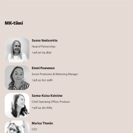
MK-tiimi
Saana Vuolasvirta
Head of Partnerships
+358 40 129 3890
Emmi Paunonen
Senior Production & Marketing Manager
+358 45 652 5986
Sanna-Kaisa Koivisto
Chief Operating Officer, Producer
+358 44 365 6084
Marica Thorén
CEO