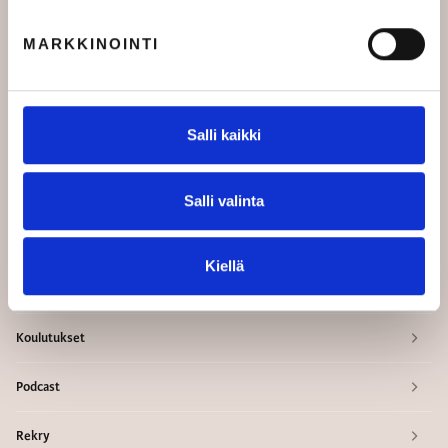
MARKKINOINTI
Palvelut yhteisölle
Salli kaikki
Liity mukaan yhteisöön
Urapalvelut ammattilaisille
Salli valinta
Tilaa MK Uutiskirje
Kiellä
Blogit
Koulutukset
Podcast
Rekry