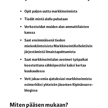
Opit paljon uutta markkinoinnista
Tiedät mistä alalla puhutaan
Verkostoidut muiden alan ammattilaisten
kanssa
Saat ensimmäisenä tiedon
mielenkiintoisista MarkkinointiKollektiivin
järjestämistä ilmaistapahtumista
Saat markkinointialan avoimet työpaikat
koostettuna sähköpostiisi kaksi kertaa
kuukaudessa
Voit jakaa omia ajatuksiasi markkinoinnista
esimerkiksi yhteisön jäsenten Kipinävuoro-
blogissa
Miten pääsen mukaan?