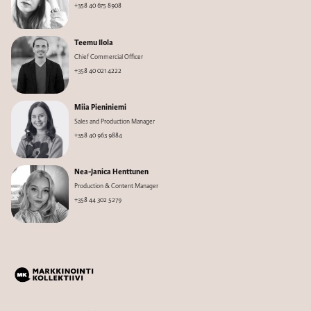
+358 40 675 8908
Teemu Ilola
Chief Commercial Officer
+358 40 021 4222
Miia Pieniniemi
Sales and Production Manager
+358 40 963 9884
Nea-Janica Henttunen
Production & Content Manager
+358 44 302 5279