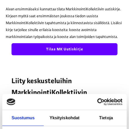
Aivan ensimmäiseksi kannattaa tilata MarkkinointiKollektiivin uutiskirje.
Kirjeen myötä saat ensimmäisten joukossa tiedon uusista
MarkkinointiKollektiivin tapahtumista ja kiinnostavista sisällöistä. Lisäksi
kirje tarjoilee sinulle erilaisia koosteita: kooste avoimista
markkinointialan työpaikoista ja kooste alan toimijoiden tapahtumista.
Tilaa MK Uutiskirje
Liity keskusteluihin
MarkkinointiKollektiivin
Facebook-ryhmässä
Ryhmään liittyessäsi muista lukea ryhmän säännöt ja vastaa
Suostumus
Yksityiskohdat
Tietoja
liittymiskysymyksiin.
Kysymyksiin vastaamisen avulla varmistamme että