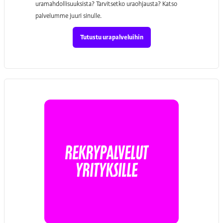
uramahdollisuuksista? Tarvitsetko uraohjausta? Katso
palvelumme juuri sinulle.
Tutustu urapalveluihin
REKRYpalvelut
YRITYKSILLE