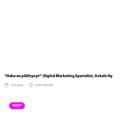
*Haku on päättynyt*: Digital Marketing Specialist, Askele Oy
17.12.2024
2
min lukuaika
REKRY