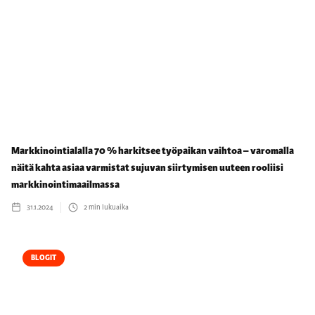
Markkinointialalla 70 % harkitsee työpaikan vaihtoa – varomalla
näitä kahta asiaa varmistat sujuvan siirtymisen uuteen rooliisi
markkinointimaailmassa
31.1.2024
2
min lukuaika
BLOGIT