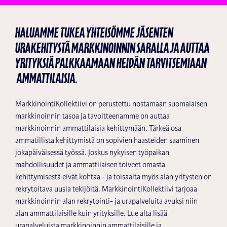
haluamme tukea yhteisömme jäsenten
urakehitystä markkinoinnin saralla ja auttaa
yrityksiä palkkaamaan heidän tarvitsemiaan
ammattilaisia.
MarkkinointiKollektiivi on perustettu nostamaan suomalaisen
markkinoinnin tasoa ja tavoitteenamme on auttaa
markkinoinnin ammattilaisia kehittymään. Tärkeä osa
ammatillista kehittymistä on sopivien haasteiden saaminen
jokapäiväisessä työssä. Joskus nykyisen työpaikan
mahdollisuudet ja ammattilaisen toiveet omasta
kehittymisestä eivät kohtaa - ja toisaalta myös alan yritysten on
rekrytoitava uusia tekijöitä. MarkkinointiKollektiivi tarjoaa
markkinoinnin alan rekrytointi- ja urapalveluita avuksi niin
alan ammattilaisille kuin yrityksille. Lue alta lisää
urapalveluista markkinoinnin ammattilaisille ja