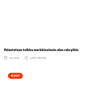
Palautetaan tolkku markkinoinnin alan rekryihin
30.1.2024
4
min lukuaika
BLOGIT