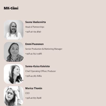
MK-tiimi
Saana Vuolasvirta
Head of Partnerships
+358 40 129 3890
Emmi Paunonen
Senior Production & Marketing Manager
+358 45 652 5986
Sanna-Kaisa Koivisto
Chief Operating Officer, Producer
+358 44 365 6084
Marica Thorén
CEO
+358 40 675 8908