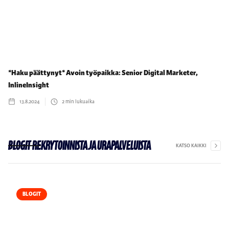
*Haku päättynyt* Avoin työpaikka: Senior Digital Marketer,
InlineInsight
13.8.2024
2
min lukuaika
BLOGIT REKRYTOINNISTA JA URAPALVELUISTA
KATSO KAIKKI
BLOGIT