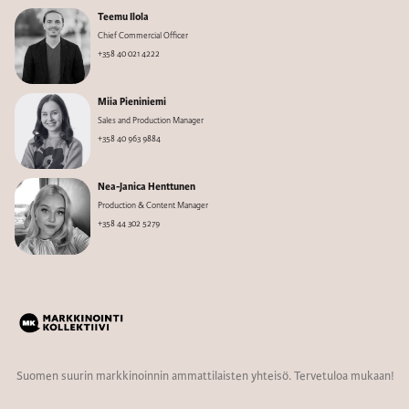
Teemu Ilola
Chief Commercial Officer
+358 40 021 4222
Miia Pieniniemi
Sales and Production Manager
+358 40 963 9884
Nea-Janica Henttunen
Production & Content Manager
+358 44 302 5279
Suomen suurin markkinoinnin ammattilaisten yhteisö. Tervetuloa mukaan!