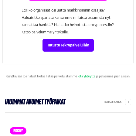
Etsiikö organisaatiosi uutta markkinoinnin osaajaa?
Haluaisitko sparrata kansamme millaista osaamista nyt
kannattaa hankkia? Haluatko helpotusta rekryprosessiin?
Katso palvelumme yrityksille.
Tutustu rekrypalveluihin
Kysyttävää? Jos haluat tietää listää palveluistamme
ota yhteyttä
ja palaamme pian asiaan.
UUSIMMAT AVOIMET TYÖPAIKAT
KATSO KAIKKI
REKRY