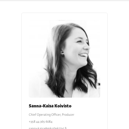
Sanna-Kaisa Koivisto
Chief Operating Officer, Producer
+358 44 365 6084
sanna-kaisa@mkollektiivi.fi