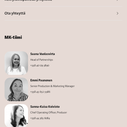
Ota yhteyttä
MK-tiimi
Saana Vuolasvirta
Head of Partnerships
+358 40 129 3890
Emmi Paunonen
Senior Production & Marketing Manager
+358 45 652 5986
Sanna-Kaisa Koivisto
Chief Operating Officer, Producer
+358 44 365 6084