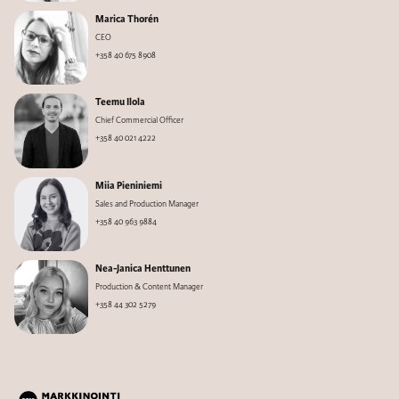
Marica Thorén
CEO
+358 40 675 8908
Teemu Ilola
Chief Commercial Officer
+358 40 021 4222
Miia Pieniniemi
Sales and Production Manager
+358 40 963 9884
Nea-Janica Henttunen
Production & Content Manager
+358 44 302 5279