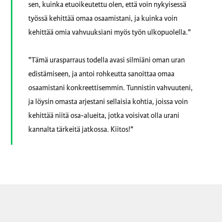
sen, kuinka etuoikeutettu olen, että voin nykyisessä
työssä kehittää omaa osaamistani, ja kuinka voin
kehittää omia vahvuuksiani myös työn ulkopuolella."
"Tämä urasparraus todella avasi silmiäni oman uran
edistämiseen, ja antoi rohkeutta sanoittaa omaa
osaamistani konkreettisemmin. Tunnistin vahvuuteni,
ja löysin omasta arjestani sellaisia kohtia, joissa voin
kehittää niitä osa-alueita, jotka voisivat olla urani
kannalta tärkeitä jatkossa. Kiitos!"