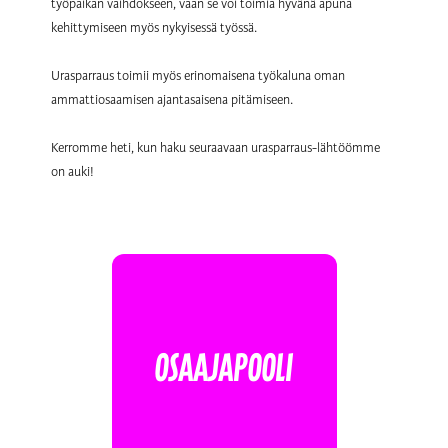
työpaikan vaihdokseen, vaan se voi toimia hyvänä apuna
kehittymiseen myös nykyisessä työssä.
Urasparraus toimii myös erinomaisena työkaluna oman
ammattiosaamisen ajantasaisena pitämiseen.
Kerromme heti, kun haku seuraavaan urasparraus-lähtöömme
on auki!
OSAAJAPOOLI