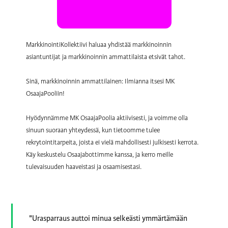
MarkkinointiKollektiivi haluaa yhdistää markkinoinnin
asiantuntijat ja markkinoinnin ammattilaista etsivät tahot.
Sinä, markkinoinnin ammattilainen: Ilmianna itsesi MK
OsaajaPooliin!
Hyödynnämme MK OsaajaPoolia aktiivisesti, ja voimme olla
sinuun suoraan yhteydessä, kun tietoomme tulee
rekrytointitarpeita, joista ei vielä mahdollisesti julkisesti kerrota.
Käy keskustelu Osaajabottimme kanssa, ja kerro meille
tulevaisuuden haaveistasi ja osaamisestasi.
"Urasparraus auttoi minua selkeästi ymmärtämään