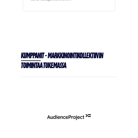
Kumppanit - Markkinointikollektiivin
toimintaa tukemassa