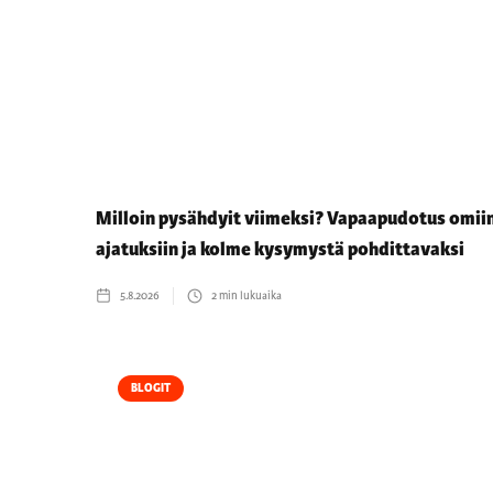
Milloin pysähdyit viimeksi? Vapaapudotus omii
ajatuksiin ja kolme kysymystä pohdittavaksi
5.8.2026
2
min lukuaika
BLOGIT