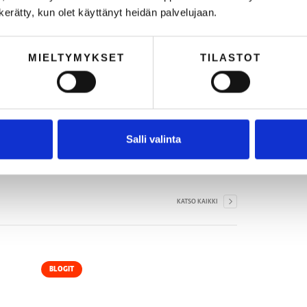
n kerätty, kun olet käyttänyt heidän palvelujaan.
eet:
MIELTYMYKSET
TILASTOT
NONTA
VASTUULLISUUS
Salli valinta
KATSO KAIKKI
BLOGIT