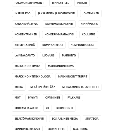
HAKUKONEOPTIMOINTI
HINNOITTELU
INSIGHT
INSPIRAATIO
JAKSAMINEN JA HYVINVOINTI
JOHTAMINEN
KANSAINVÄLISYYS
KASVUMARKKINOINTI
KIPINÄVUORO
KOHDENTAMINEN
KOHDERYHMÄANALYYSI
KOULUTUS
KRIISIVIESTINTÄ
KUMPPANIBLOGI
KUMPPANIPODCAST
LAINSÄÄDÄNTÖ
LUOVUUS
MAINONTA
MARKKINOINTIMIKS
MARKKINOINTIOPAS
MARKKINOINTITEKNOLOGIA
MARKKINOINTITREFFIT
MEDIA
MIKÄ ON TÄRKEÄÄ?
MITTAAMINEN JA TAVOITTEET
MOT
MYYNTI
OPPIMINEN
PALKKAUS
PODCAST JA AUDIO
PR
REKRYTOINTI
SISÄLTÖMARKKINOINTI
SOSIAALINEN MEDIA
STRATEGIA
SUNNUNTAIBRUNSSI
SUUNNITTELU
TAPAHTUMA