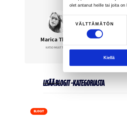
olet antanut heille tai joita o
Julkaisun aih
Suostumuksen
VÄLTTÄMÄTÖN
valinta
BRÄNDI
MAI
Marica Thorén
KATSO MUUT TEKSTIT
Kiellä
Lisää
Blogit
-kategoriasta
BLOGIT