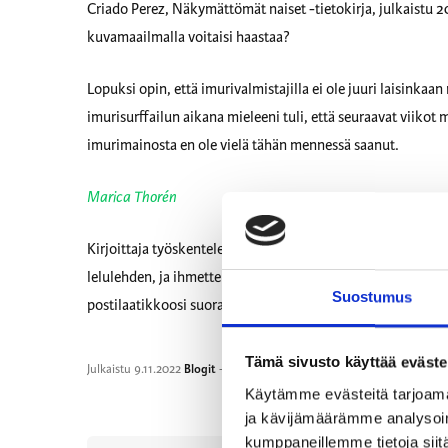
Criado Perez, Näkymättömät naiset -tietokirja, julkaistu 
kuvamaailmalla voitaisi haastaa?
Lopuksi opin, että imurivalmistajilla ei ole juuri laisink
imurisurffailun aikana mieleeni tuli, että seuraavat viikot
imurimainosta en ole vielä tähän mennessä saanut.
Marica Thorén
Kirjoittaja työskentelee MarkkinointiKollektiivin tuotanno
lelulehden, ja ihmettelee miksi sen kuvituksessa vain tytöt 
Suostumus
postilaatikkoosi suoraan 60-luvulta?
Tämä sivusto käyttää eväste
Julkaistu
9.11.2022
Blogit
-kategoriassa
Käytämme evästeitä tarjoama
ja kävijämäärämme analysoim
kumppaneillemme tietoja siitä