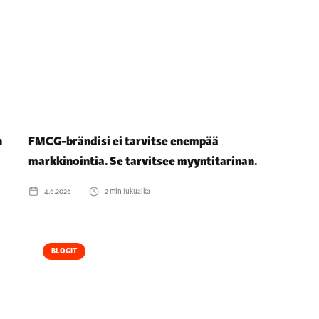
n
FMCG-brändisi ei tarvitse enempää
markkinointia. Se tarvitsee myyntitarinan.
4.6.2026
2
min lukuaika
BLOGIT