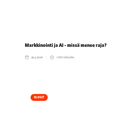
Markkinointi ja AI - missä menee raja?
29.5.2026
1
min lukuaika
BLOGIT