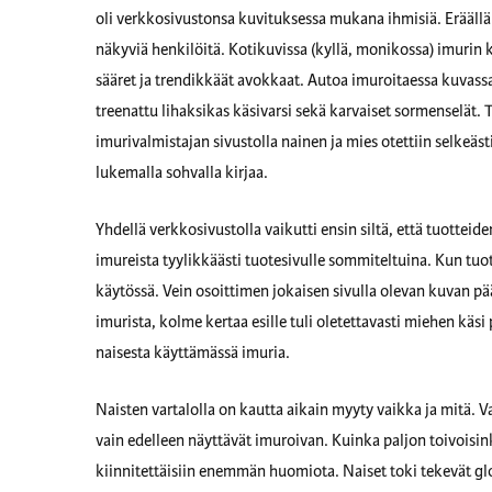
oli verkkosivustonsa kuvituksessa mukana ihmisiä. Eräällä to
näkyviä henkilöitä. Kotikuvissa (kyllä, monikossa) imurin käy
sääret ja trendikkäät avokkaat. Autoa imuroitaessa kuvassa
treenattu lihaksikas käsivarsi sekä karvaiset sormenselät. 
imurivalmistajan sivustolla nainen ja mies otettiin selkeäst
lukemalla sohvalla kirjaa.
Yhdellä verkkosivustolla vaikutti ensin siltä, että tuotteid
imureista tyylikkäästi tuotesivulle sommiteltuina. Kun tuote
käytössä. Vein osoittimen jokaisen sivulla olevan kuvan pää
imurista, kolme kertaa esille tuli oletettavasti miehen käs
naisesta käyttämässä imuria.
Naisten vartalolla on kautta aikain myyty vaikka ja mitä. 
vain edelleen näyttävät imuroivan. Kuinka paljon toivoisi
kiinnitettäisiin enemmän huomiota. Naiset toki tekevät gl