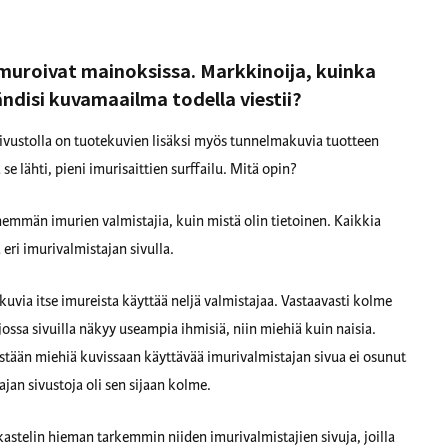
muroivat mainoksissa. Markkinoija, kuinka
ändisi kuvamaailma todella viestii?
ivustolla on tuotekuvien lisäksi myös tunnelmakuvia tuotteen
 se lähti, pieni imurisaittien surffailu. Mitä opin?
emmän imurien valmistajia, kuin mistä olin tietoinen. Kaikkia
 eri imurivalmistajan sivulla.
kuvia itse imureista käyttää neljä valmistajaa. Vastaavasti kolme
ossa sivuilla näkyy useampia ihmisiä, niin miehiä kuin naisia.
ästään miehiä kuvissaan käyttävää imurivalmistajan sivua ei osunut
jan sivustoja oli sen sijaan kolme.
kastelin hieman tarkemmin niiden imurivalmistajien sivuja, joilla