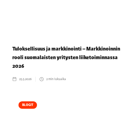
Tuloksellisuus ja markkinointi – Markkinoinnin
rooli suomalaisten yritysten liiketoiminnassa
2026
25.5.2026
2
min lukuaika
BLOGIT