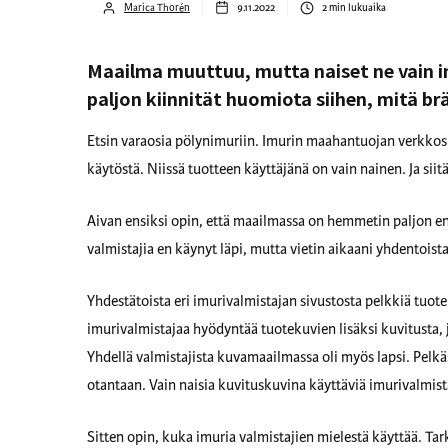
Marica Thorén
9.11.2022
2
min lukuaika
Maailma muuttuu, mutta naiset ne vain i
paljon kiinnität huomiota siihen, mitä br
Etsin varaosia pölynimuriin. Imurin maahantuojan verkkos
käytöstä. Niissä tuotteen käyttäjänä on vain nainen. Ja siitä
Aivan ensiksi opin, että maailmassa on hemmetin paljon en
valmistajia en käynyt läpi, mutta vietin aikaani yhdentoista
Yhdestätoista eri imurivalmistajan sivustosta pelkkiä tuote
imurivalmistajaa hyödyntää tuotekuvien lisäksi kuvitusta, j
Yhdellä valmistajista kuvamaailmassa oli myös lapsi. Pelk
otantaan. Vain naisia kuvituskuvina käyttäviä imurivalmista
Sitten opin, kuka imuria valmistajien mielestä käyttää. Tar