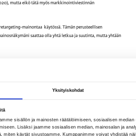
2020), mutta eikö tätä myös markkinointiviestinnän
aan retargeting-mainontaa käytössä. Tämän perusteellisen
 mainosnäkymäni saattaa olla yhtä letkua ja suutinta, mutta yhtään
ssa. Joka vuosi hän käy läpi erään lapsien kovasti odottaman
leikkivät nukeilla ja pojat pyssyillä: tupsahtiko lehtinen sinunkin
Yksityiskohdat
itä
mme sisällön ja mainosten räätälöimiseen, sosiaalisen median
iseen. Lisäksi jaamme sosiaalisen median, mainosalan ja analy
, miten käytät sivustoamme. Kumppanimme voivat yhdistää näitä t