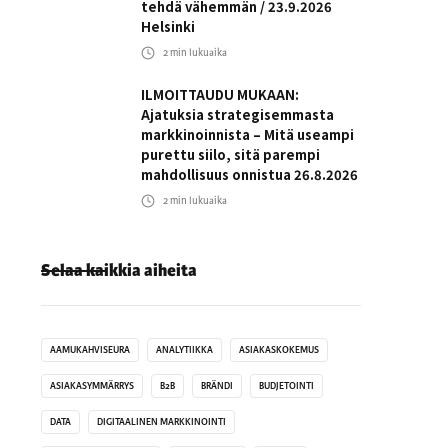
tehdä vähemmän / 23.9.2026
Helsinki
2
min lukuaika
ILMOITTAUDU MUKAAN:
Ajatuksia strategisemmasta
markkinoinnista – Mitä useampi
purettu siilo, sitä parempi
mahdollisuus onnistua 26.8.2026
2
min lukuaika
Selaa kaikkia aiheita
AAMUKAHVISEURA
ANALYTIIKKA
ASIAKASKOKEMUS
ASIAKASYMMÄRRYS
B2B
BRÄNDI
BUDJETOINTI
DATA
DIGITAALINEN MARKKINOINTI