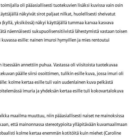
imijalla oli pääasiallisesti tuotekuvien lisäksi kuvissa vain osin
ttäjällä näkyivät sirot paljaat nilkat, huolellisesti sheivatut
 (kyllä, yksikössä) näkyi käyttäjällä tummaa karvaa kasvava
Tätä näennäisesti sukupuolisensitiivistä lähestymistä vastaan toisen
i kuvassa esille: nainen imuroi hymyillen ja mies rentoutui
en itsessään annettiin puhua. Vastassa oli viisitoista tuotekuvaa
kuvan päälle siirsi osoittimen, tulikin esille kuva, jossa imuri oli
lle: kolme kertaa esille tuli vain uudenlainen kuva pelkästä
i pitelemässä imuria ja yhdeksän kertaa esille tuli kokovartalokuva
Vaikka maailma muuttuu, niin pääasiallisesti naiset ne mainoksissa
nkaan, että mainonnassa stereotypioita ylläpitävään kuvamaailmaan
obaalisti kolme kertaa enemmän kotitöitä kuin miehet (Caroline