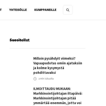
T
YHTEISÖLLE
KUMPPANEILLE
Suositellut
Milloin pysähdyit viimeksi?
Vapaapudotus omiin ajatuksiin
ja kolme kysymystä
pohdittavaksi
2
min lukuaika
ILMOITTAUDU MUKAAN:
Markkinointijohtajan iltapäivä:
Markkinointijohtajan pitää
ymmärtää enemmän, jotta voi