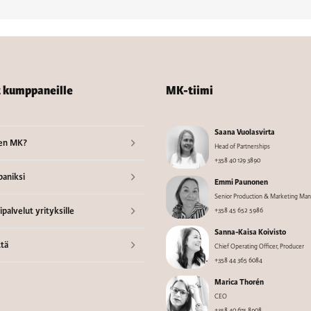
t kumppaneille
MK-tiimi
Saana Vuolasvirta
en MK?
Head of Partnerships
+358 40 129 3890
aniksi
Emmi Paunonen
Senior Production & Marketing Ma
palvelut yrityksille
+358 45 652 5986
Sanna-Kaisa Koivisto
tä
Chief Operating Officer, Producer
+358 44 365 6084
Marica Thorén
CEO
+358 40 675 8908