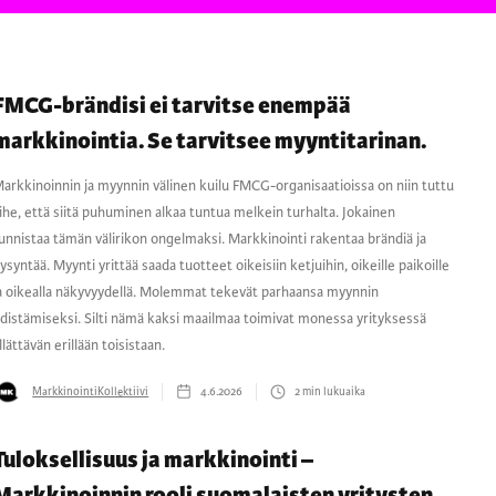
FMCG-brändisi ei tarvitse enempää
markkinointia. Se tarvitsee myyntitarinan.
arkkinoinnin ja myynnin välinen kuilu FMCG-organisaatioissa on niin tuttu
ihe, että siitä puhuminen alkaa tuntua melkein turhalta. Jokainen
unnistaa tämän välirikon ongelmaksi. Markkinointi rakentaa brändiä ja
ysyntää. Myynti yrittää saada tuotteet oikeisiin ketjuihin, oikeille paikoille
a oikealla näkyvyydellä. Molemmat tekevät parhaansa myynnin
distämiseksi. Silti nämä kaksi maailmaa toimivat monessa yrityksessä
llättävän erillään toisistaan.
MarkkinointiKollektiivi
4.6.2026
2
min lukuaika
Tuloksellisuus ja markkinointi –