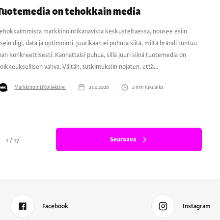
Tuotemedia on tehokkain media
ehokkaimmista markkinointikanavista keskusteltaessa, nousee esiin
sein digi, data ja optimointi. Juurikaan ei puhuta siitä, miltä brändi tuntuu
han konkreettisesti. Kannattaisi puhua, sillä juuri siinä tuotemedia on
oikkeuksellisen vahva. Väitän, tutkimuksiin nojaten, että...
MarkkinointiKollektiivi
27.4.2026
2
min lukuaika
Seuraava
1 / 17
Facebook
Instagram