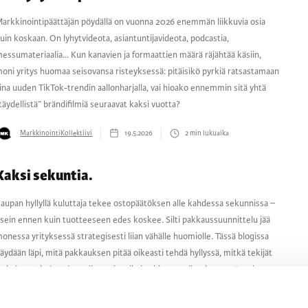
arkkinointipäättäjän pöydällä on vuonna 2026 enemmän liikkuvia osia
uin koskaan. On lyhytvideota, asiantuntijavideota, podcastia,
essumateriaalia... Kun kanavien ja formaattien määrä räjähtää käsiin,
oni yritys huomaa seisovansa risteyksessä: pitäisikö pyrkiä ratsastamaan
ina uuden TikTok-trendin aallonharjalla, vai hioako ennemmin sitä yhtä
täydellistä” brändifilmiä seuraavat kaksi vuotta?
MarkkinointiKollektiivi
19.5.2026
2
min lukuaika
Kaksi sekuntia.
aupan hyllyllä kuluttaja tekee ostopäätöksen alle kahdessa sekunnissa –
sein ennen kuin tuotteeseen edes koskee. Silti pakkaussuunnittelu jää
onessa yrityksessä strategisesti liian vähälle huomiolle. Tässä blogissa
äydään läpi, mitä pakkauksen pitää oikeasti tehdä hyllyssä, mitkä tekijät
atkaisevat kuluttajan valinnan ja miksi pakkausuudistukset epäonnistuvat
 sekä miten ne voi tehdä oikein.