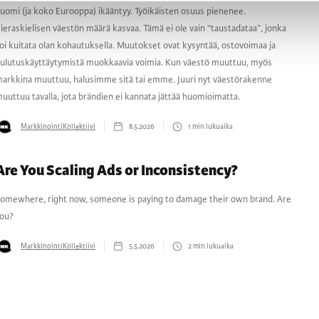
uomi (ja koko Eurooppa) ikääntyy. Työikäisten osuus pienenee.
ieraskielisen väestön määrä kasvaa. Tämä ei ole vain “taustadataa”, jonka
oi kuitata olan kohautuksella. Muutokset ovat kysyntää, ostovoimaa ja
ulutuskäyttäytymistä muokkaavia voimia. Kun väestö muuttuu, myös
arkkina muuttuu, halusimme sitä tai emme. Juuri nyt väestörakenne
uuttuu tavalla, jota brändien ei kannata jättää huomioimatta.
MarkkinointiKollektiivi
8.5.2026
1
min lukuaika
Are You Scaling Ads or Inconsistency?
omewhere, right now, someone is paying to damage their own brand. Are
ou?
MarkkinointiKollektiivi
5.5.2026
2
min lukuaika