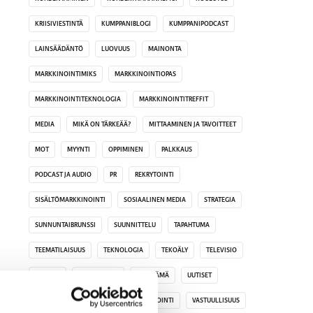
KRIISIVIESTINTÄ
KUMPPANIBLOGI
KUMPPANIPODCAST
LAINSÄÄDÄNTÖ
LUOVUUS
MAINONTA
MARKKINOINTIMIKS
MARKKINOINTIOPAS
MARKKINOINTITEKNOLOGIA
MARKKINOINTITREFFIT
MEDIA
MIKÄ ON TÄRKEÄÄ?
MITTAAMINEN JA TAVOITTEET
MOT
MYYNTI
OPPIMINEN
PALKKAUS
PODCAST JA AUDIO
PR
REKRYTOINTI
SISÄLTÖMARKKINOINTI
SOSIAALINEN MEDIA
STRATEGIA
SUNNUNTAIBRUNSSI
SUUNNITTELU
TAPAHTUMA
TEEMATILAISUUS
TEKNOLOGIA
TEKOÄLY
TELEVISIO
TRENDIT
TULEVAISUUS
TYÖELÄMÄ
UUTISET
UUTISKIRJEET
VAIKUTTAJAMARKKINOINTI
VASTUULLISUUS