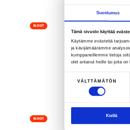
Suostumus
BLOGIT
Tämä sivusto käyttää eväste
Käytämme evästeitä tarjoama
T
ja kävijämäärämme analysoim
m
kumppaneillemme tietoja siitä
a
olet antanut heille tai joita o
m
v
Suostumuksen
s
VÄLTTÄMÄTÖN
valinta
t
Kiellä
BLOGIT