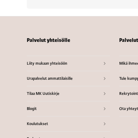
Palvelut yhteisölle
Palvelu
Liity mukaan yhteisöön
Mikä ihme
Urapalvelut ammattilaisille
Tule kumpp
Tilaa MK Uutiskirje
Rekrytointi
Blogit
Ota yhteyt
Koulutukset