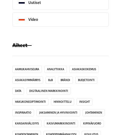
Uutiset
Video
Aiheet
AAMUKAHVISEURA
ANALYTIIKKA
ASIAKASKOKEMUS
ASIAKASYMMÄRRYS
B2B
BRÄNDI
BUDJETOINTI
DATA
DIGITAALINEN MARKKINOINTI
HAKUKONEOPTIMOINTI
HINNOITTELU
INSIGHT
INSPIRAATIO
JAKSAMINEN JA HYVINVOINTI
JOHTAMINEN
KANSAINVÄLISYYS
KASVUMARKKINOINTI
KIPINÄVUORO
KOHDENTAMINEN
KOHDERYHMÄANALYYSI
KOULUTUS