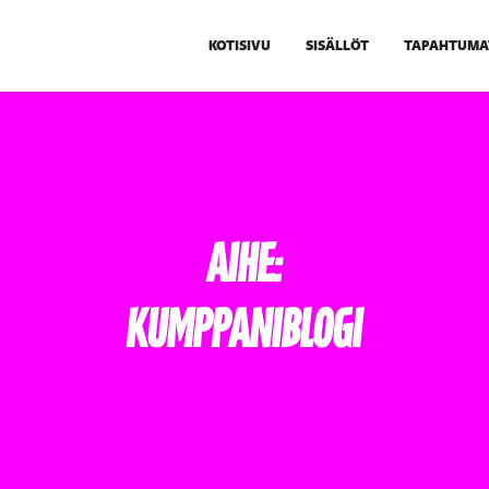
KOTISIVU
SISÄLLÖT
TAPAHTUMA
Aihe:
Kumppaniblogi