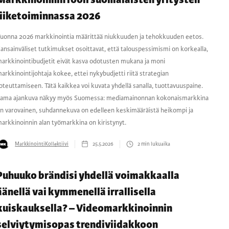
Markkinoinnin rooli suomalaisten yritysten
liiketoiminnassa 2026
uonna 2026 markkinointia määrittää niukkuuden ja tehokkuuden eetos.
ansainväliset tutkimukset osoittavat, että talouspessimismi on korkealla,
arkkinointibudjetit eivät kasva odotusten mukana ja moni
arkkinointijohtaja kokee, ettei nykybudjetti riitä strategian
oteuttamiseen. Tätä kaikkea voi kuvata yhdellä sanalla, tuottavuuspaine.
ama ajankuva näkyy myös Suomessa: mediamainonnan kokonaismarkkina
n varovainen, suhdannekuva on edelleen keskimääräistä heikompi ja
arkkinoinnin alan työmarkkina on kiristynyt.
MarkkinointiKollektiivi
25.5.2026
2
min lukuaika
Puhuuko brändisi yhdellä voimakkaalla
äänellä vai kymmenellä irrallisella
kuiskauksella? – Videomarkkinoinnin
selviytymisopas trendiviidakkoon