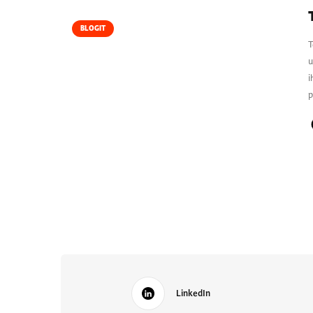
BLOGIT
T
u
i
p
LinkedIn