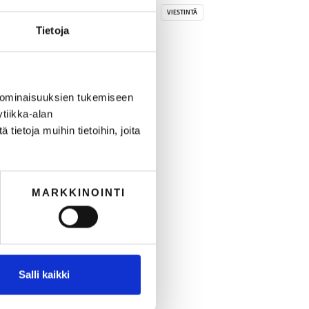
VERKKOKAUPPA
VERKKOSIVUSTO
VIESTINTÄ
Tietoja
YHTEISTYÖ
YMPÄRISTÖ
 ominaisuuksien tukemiseen
tiikka-alan
ietoja muihin tietoihin, joita
MARKKINOINTI
Salli kaikki