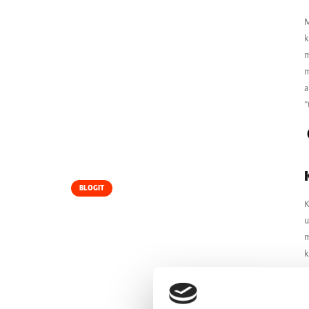
M
k
m
m
a
”
BLOGIT
K
u
m
k
r
–