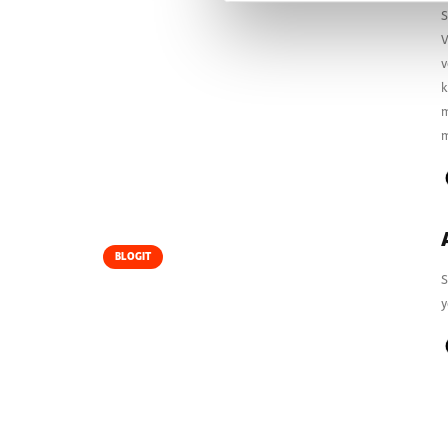
S
V
v
k
m
m
BLOGIT
S
y