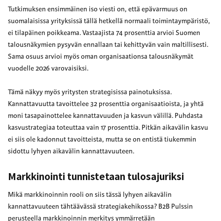
Tutkimuksen ensimmäinen iso viesti on, että epävarmuus on
suomalaisissa yrityksissä tällä hetkellä normaali toimintaympäristö,
ei tilapäinen poikkeama. Vastaajista 74 prosenttia arvioi Suomen
talousnäkymien pysyvän ennallaan tai kehittyvän vain maltillisesti.
Sama osuus arvioi myös oman organisaationsa talousnäkymät
vuodelle 2026 varovaisiksi.
Tämä näkyy myös yritysten strategisissa painotuksissa.
Kannattavuutta tavoittelee 32 prosenttia organisaatioista, ja yhtä
moni tasapainottelee kannattavuuden ja kasvun välillä. Puhdasta
kasvustrategiaa toteuttaa vain 17 prosenttia. Pitkän aikavälin kasvu
ei siis ole kadonnut tavoitteista, mutta se on entistä tiukemmin
sidottu lyhyen aikavälin kannattavuuteen.
Markkinointi tunnistetaan tulosajuriksi
Mikä markkinoinnin rooli on siis tässä lyhyen aikavälin
kannattavuuteen tähtäävässä strategiakehikossa? B2B Pulssin
perusteella markkinoinnin merkitys ymmärretään