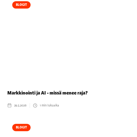
BLOGIT
Markkinointi ja AI - missä menee raja?
29.5.2026
1
min lukuaika
BLOGIT