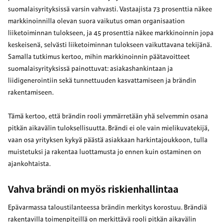
suomalaisyrityksissä varsin vahvasti. Vastaajista 73 prosenttia näkee
markkinoinnilla olevan suora vaikutus oman organisaation
liiketoiminnan tulokseen, ja 45 prosenttia näkee markkinoinnin jopa
keskeisenä, selvästi liiketoiminnan tulokseen vaikuttavana tekijänä.
Samalla tutkimus kertoo, mihin markkinoinnin päätavoitteet
suomalaisyrityksissä painottuvat: asiakashankintaan ja
liidigenerointiin sekä tunnettuuden kasvattamiseen ja brändin
rakentamiseen.
Tämä kertoo, että brändin rooli ymmärretään yhä selvemmin osana
pitkän aikavälin tuloksellisuutta. Brändi ei ole vain mielikuvatekijä,
vaan osa yrityksen kykyä päästä asiakkaan harkintajoukkoon, tulla
muistetuksi ja rakentaa luottamusta jo ennen kuin ostaminen on
ajankohtaista.
Vahva brändi on myös riskienhallintaa
Epävarmassa taloustilanteessa brändin merkitys korostuu. Brändiä
rakentavilla toimenpiteillä on merkittävä rooli pitkän aikavälin