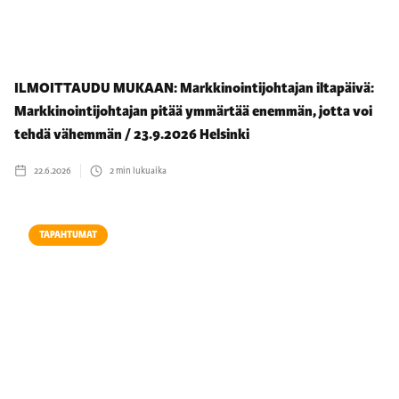
ILMOITTAUDU MUKAAN: Markkinointijohtajan iltapäivä:
Markkinointijohtajan pitää ymmärtää enemmän, jotta voi
tehdä vähemmän / 23.9.2026 Helsinki
22.6.2026
2
min lukuaika
TAPAHTUMAT