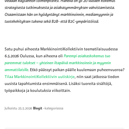
viedään käytännön toimenpiteiksi. Hänellä on yli 20 vuoden kokemus
strategisesta tutkimuksesta ja asiakasymmärryksen vahvistamisesta.
Osaamistaan hän on hyödyntänyt markkinoinnin, mediamyynnin ja
tuotekehityksen tukena sekä B2B- että B2C-ympäristöissä.
Satu puhui aiheesta MarkkinointiKollektiivin teematilaisuudessa
6.5.2026 Oulussa, kun aiheena oli
Parempi asiakaskokemus tuo
paremmat tulokset – yhteinen iltapäivä markkinoinnin ja myynnin
ammattilaisille
. Etkö päässyt paikan päälle kuulemaan puheenvuoroa?
Tilaa MarkkinointiKollektiivin uutiskirje
, niin saat jatkossa tiedon
uusista tapahtumista ensimmäisenä. Lisäksi tuoreita sisältöjä,
työpaikkoja ja koulutuksia viikoittain.
Julkaistu
25.5.2026
Blogit
-kategoriassa