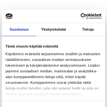
Suostumus
Yksityiskohdat
Tietoja
Tämä sivusto käyttää evästeitä
Käytämme evästeitä tarjoamamme sisällön ja mainosten
räätälöimiseen, sosiaalisen median ominaisuuksien
Tuloksellisuus ja markkinointi – Markkinoinnin rooli
tukemiseen ja kävijämäärämme analysoimiseen. Lisäksi
suomalaisten yritysten liiketoiminnassa 2026
jaamme sosiaalisen median, mainosalan ja analytiikka-
alan kumppaneillemme tietoja siitä, miten käytät
25.5.2026
2
min lukuaika
sivustoamme. Kumppanimme voivat yhdistää näitä
tietoja muihin tietoihin, joita olet antanut heille tai joita on
kerätty, kun olet käyttänyt heidän palvelujaan.
BLOGIT
Suostumuksen