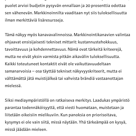
puolet arvioi budjetin pysyvän ennallaan ja 20 prosenttia odottaa
sen vähenevän. Markkinoinnilta vaaditaan nyt siis tuloksellisuutta
ilman merkittäviä lisäresursseja.
Tämä näkyy myös kanavavalinnoissa. Markkinointikanavien valintaa
ohjaavat ensisijaisesti tekniset mittarit: kustannustehokkuus,
tavoittavuus ja kohdennettavuus. Nämä ovat tärkeitä kriteerejä,
mutta ne eivät yksin varmista pitkän aikavälin tuloksellisuutta.
Kaikki toteutuneet kontaktit eivät ole vaikuttavuudeltaan
samanarvoisia – osa täyttää tekniset näkyvyyskriteerit, mutta ei
välttämättä jätä muistijälkeä tai vahvista brändiä vastaanottajan
mielessä.
Siksi mediaympäristöllä on ratkaiseva merkitys. Laadukas ympäristö
parantaa todennäköisyyttä, että viesti huomataan, muistetaan ja
liitetään oikeisiin mielikuviin. Kun panoksia on priorisoitava,
kysymys ei ole vain siitä, missä näytään. Yhä tärkeämpää on kysyä,
missä jäädään mieleen.