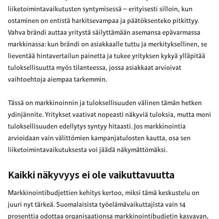
liiketoimintavaikutusten syntymisessä – erityisesti silloin, kun
ostaminen on entistä harkitsevampaa ja päätöksenteko pitkittyy.
Vahva brändi auttaa yritystä säilyttämään asemansa epävarmassa
markkinassa: kun brändi on asiakkaalle tuttu ja merkityksellinen, se
lieventää hintavertailun painetta ja tukee yrityksen kykyä ylläpitää
tuloksellisuutta myös tilanteessa, jossa asiakkaat arvioivat
vaihtoehtoja aiempaa tarkemmin.
Tässä on markkinoinnin ja tuloksellisuuden välinen tämän hetken
ydinjännite. Yritykset vaativat nopeasti näkyviä tuloksia, mutta moni
tuloksellisuuden edellytys syntyy hitaasti. Jos markkinointia
arvioidaan vain välittömien kampanjatulosten kautta, osa sen
liiketoimintavaikutuksesta voi jäädä näkymättömäksi.
Kaikki näkyvyys ei ole vaikuttavuutta
Markkinointibudjettien kehitys kertoo, miksi tämä keskustelu on
juuri nyt tärkeä. Suomalaisista työelämävaikuttajista vain 14
prosenttia odottaa organisaationsa markkinointibudjetin kasvavan,