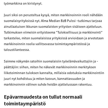
työmarkkina on kiristynyt.
Juuri siksi on perusteltua kysyä, miten markkinoinnin rooli nähdään
suomalaisyrityksissä nyt. Alma Median B2B Pulssi -tutkimus tarjoaa
ainutlaatuisen ikkunan suomalaisten yritysten sisäiseen ajatteluun.
Tutkimuksen viimeisin erityisteema “Tuloksellisuus ja markkinointi”
tarkastelee, miten suomalaisissa yrityksissä arvioidaan ja arvotetaan
markkinoinnin roolia vallitsevassa toimintaympäristössä ja
taloustilanteessa.
Saimme näkymän satoihin suomalaisiin työelämävaikuttajiin ja -
päättäjiin: siihen, miten he näkevät markkinoinnin merkityksen
liiketoiminnan tuloksen kannalta, millaisia odotuksia markkinointiin
juuri nyt kohdistuu ja miten kasvun, kannattavuuden ja
markkinoinnin välinen suhde heidän ajattelussaan rakentuu.
Epävarmuudesta on tullut normaali
toimintaympäristö