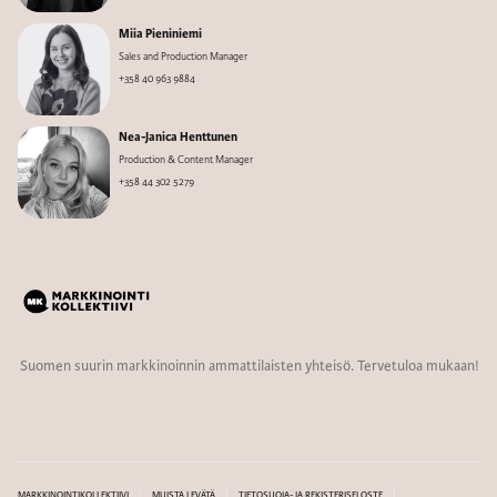
Miia Pieniniemi
Sales and Production Manager
+358 40 963 9884
Nea-Janica Henttunen
Production & Content Manager
+358 44 302 5279
Suomen suurin markkinoinnin ammattilaisten yhteisö. Tervetuloa mukaan!
MARKKINOINTIKOLLEKTIIVI
MUISTA LEVÄTÄ
TIETOSUOJA- JA REKISTERISELOSTE