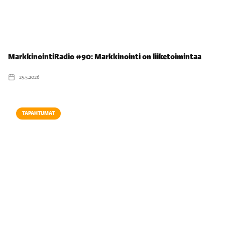
MarkkinointiRadio #90: Markkinointi on liiketoimintaa
25.5.2026
TAPAHTUMAT