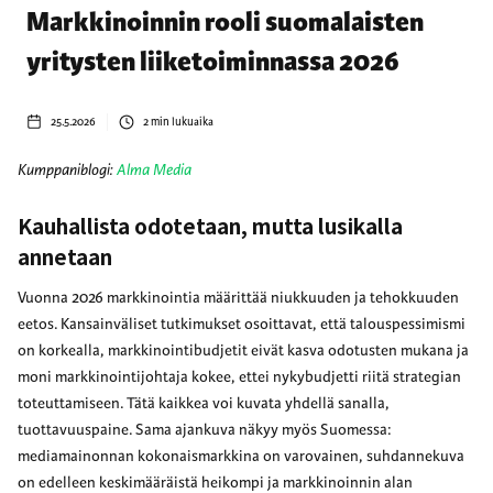
Markkinoinnin rooli suomalaisten
yritysten liiketoiminnassa 2026
25.5.2026
2
min lukuaika
Kumppaniblogi:
Alma Media
Kauhallista odotetaan, mutta lusikalla
annetaan
Vuonna 2026 markkinointia määrittää niukkuuden ja tehokkuuden
eetos. Kansainväliset tutkimukset osoittavat, että talouspessimismi
on korkealla, markkinointibudjetit eivät kasva odotusten mukana ja
moni markkinointijohtaja kokee, ettei nykybudjetti riitä strategian
toteuttamiseen. Tätä kaikkea voi kuvata yhdellä sanalla,
tuottavuuspaine. Sama ajankuva näkyy myös Suomessa:
mediamainonnan kokonaismarkkina on varovainen, suhdannekuva
on edelleen keskimääräistä heikompi ja markkinoinnin alan