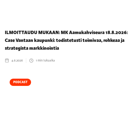
ILMOITTAUDU MUKAAN: MK Aamukahviseura 18.8.2026:
Case Vantaan kaupunki: todistetusti toimivaa, rohkeaa ja
strategista markkinointia
4.6.2026
1
min lukuaika
PODCAST