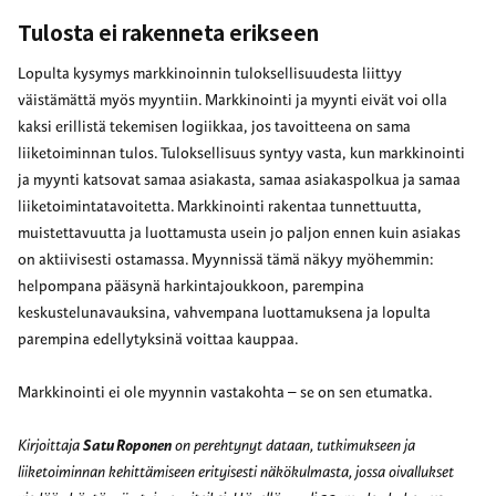
Tulosta ei rakenneta erikseen
Lopulta kysymys markkinoinnin tuloksellisuudesta liittyy
väistämättä myös myyntiin. Markkinointi ja myynti eivät voi olla
kaksi erillistä tekemisen logiikkaa, jos tavoitteena on sama
liiketoiminnan tulos. Tuloksellisuus syntyy vasta, kun markkinointi
ja myynti katsovat samaa asiakasta, samaa asiakaspolkua ja samaa
liiketoimintatavoitetta. Markkinointi rakentaa tunnettuutta,
muistettavuutta ja luottamusta usein jo paljon ennen kuin asiakas
on aktiivisesti ostamassa. Myynnissä tämä näkyy myöhemmin:
helpompana pääsynä harkintajoukkoon, parempina
keskustelunavauksina, vahvempana luottamuksena ja lopulta
parempina edellytyksinä voittaa kauppaa.
Markkinointi ei ole myynnin vastakohta – se on sen etumatka.
Kirjoittaja
Satu Roponen
on perehtynyt dataan, tutkimukseen ja
liiketoiminnan kehittämiseen erityisesti näkökulmasta, jossa oivallukset