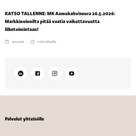
KATSO TALLENNE: MK Aamukahviseura 26.5.2026:
Markkinoinnilta pitää vaatia vaikuttavuutta
liiketoimintaan!
19.5.2026
1
min lukuaika
Palvelut yhteisölle