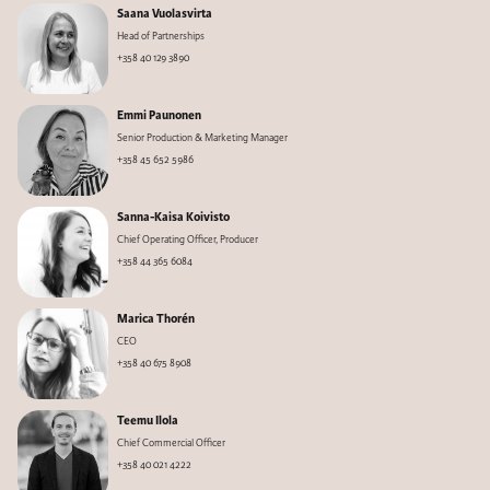
Saana Vuolasvirta
Head of Partnerships
+358 40 129 3890
Emmi Paunonen
Senior Production & Marketing Manager
+358 45 652 5986
Sanna-Kaisa Koivisto
Chief Operating Officer, Producer
+358 44 365 6084
Marica Thorén
CEO
+358 40 675 8908
Teemu Ilola
Chief Commercial Officer
+358 40 021 4222