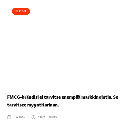
BLOGIT
FMCG-brändisi ei tarvitse enempää markkinointia. Se
tarvitsee myyntitarinan.
4.6.2026
2
min lukuaika