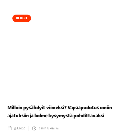
BLOGIT
Milloin pysähdyit viimeksi? Vapaapudotus omiin
ajatuksiin ja kolme kysymystä pohdittavaksi
5.8.2026
2
min lukuaika