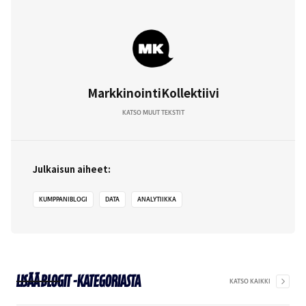
MarkkinointiKollektiivi
KATSO MUUT TEKSTIT
Julkaisun aiheet:
KUMPPANIBLOGI
DATA
ANALYTIIKKA
Lisää
Blogit
-kategoriasta
KATSO KAIKKI