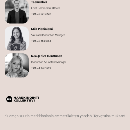
Teemu Ilola
Chief Commercial Officer
+358 40 021 4222
Miia Pieniniemi
Sales and Production Manager
+358 40 963 9884
Nea-Janica Henttunen
Production & Content Manager
+358 44 302 5279
Suomen suurin markkinoinnin ammattilaisten yhteisö. Tervetuloa mukaan!