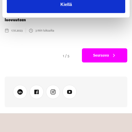
Kiellä
MarkkinointiRadio 72: Paula Ranttila: Markkinoija, vapauta aikaasi
luovuuteen
17.6.2023
3
min lukuaika
Seuraava
1 / 5