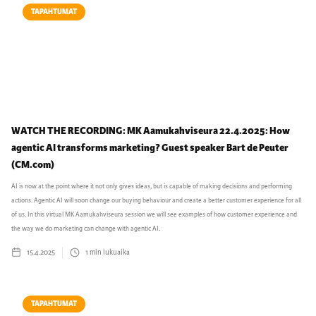
TAPAHTUMAT
WATCH THE RECORDING: MK Aamukahviseura 22.4.2025: How
agentic AI transforms marketing? Guest speaker Bart de Peuter
(CM.com)
AI is now at the point where it not only gives ideas, but is capable of making decisions and performing
actions. Agentic AI will soon change our buying behaviour and create a better customer experience for all
of us. In this virtual MK Aamukahviseura session we will see examples of how customer experience and
the way we do marketing can change with agentic AI.
15.4.2025
1
min lukuaika
TAPAHTUMAT