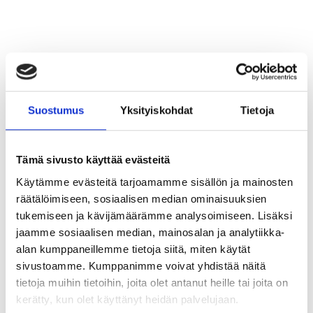
KATSO TALLENNE: MK Aamukahviseura 25.2.2025: Markkinoija,
Suostumus
Yksityiskohdat
Tietoja
näin teet toimivia ja vaikuttavia videoita, vieraina Jenni Kantis ja
Sanna Mansikkamäki (Otavamedia)
Tämä sivusto käyttää evästeitä
Jokainen markkinoija tietää jo, että videot lisäävät brändiin sitoutumista ja herättävät huomiota, eli niitä
kannattaa tehdä. Videoiden tuottaminen ilman selkeää suunnitelmaa ja tavoitetta saattaa kuitenkin
Käytämme evästeitä tarjoamamme sisällön ja mainosten
hukata resursseja, eivätkä tästä johtuvat heikot tulokset innosta tekemään niitä lisää.
räätälöimiseen, sosiaalisen median ominaisuuksien
11.2.2025
1
min lukuaika
tukemiseen ja kävijämäärämme analysoimiseen. Lisäksi
jaamme sosiaalisen median, mainosalan ja analytiikka-
alan kumppaneillemme tietoja siitä, miten käytät
TAPAHTUMAT
sivustoamme. Kumppanimme voivat yhdistää näitä
tietoja muihin tietoihin, joita olet antanut heille tai joita on
kerätty, kun olet käyttänyt heidän palvelujaan.