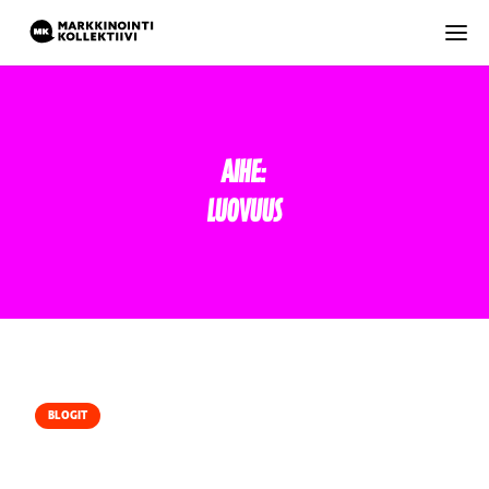
Aihe:
Luovuus
BLOGIT