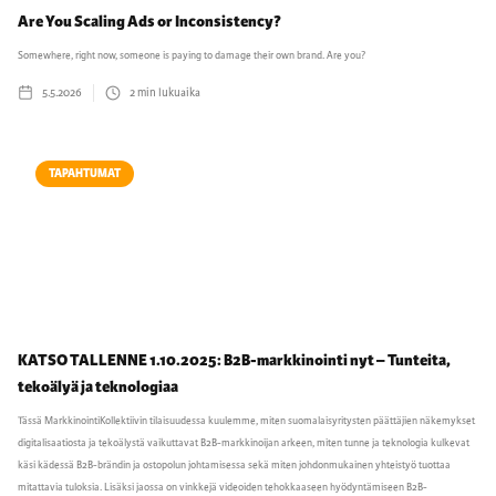
Are You Scaling Ads or Inconsistency?
Somewhere, right now, someone is paying to damage their own brand. Are you?
5.5.2026
2
min lukuaika
TAPAHTUMAT
KATSO TALLENNE 1.10.2025: B2B-markkinointi nyt – Tunteita,
tekoälyä ja teknologiaa
Tässä MarkkinointiKollektiivin tilaisuudessa kuulemme, miten suomalaisyritysten päättäjien näkemykset
digitalisaatiosta ja tekoälystä vaikuttavat B2B-markkinoijan arkeen, miten tunne ja teknologia kulkevat
käsi kädessä B2B-brändin ja ostopolun johtamisessa sekä miten johdonmukainen yhteistyö tuottaa
mitattavia tuloksia. Lisäksi jaossa on vinkkejä videoiden tehokkaaseen hyödyntämiseen B2B-