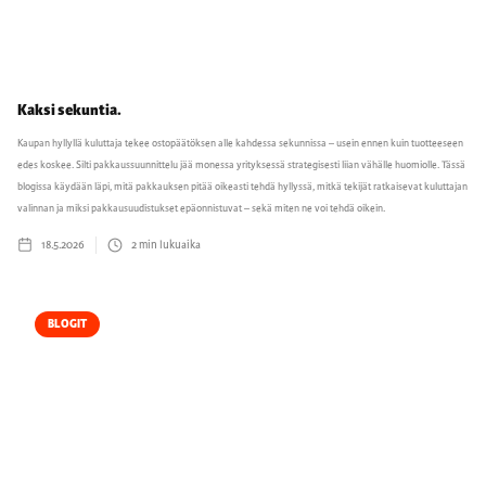
Kaksi sekuntia.
Kaupan hyllyllä kuluttaja tekee ostopäätöksen alle kahdessa sekunnissa – usein ennen kuin tuotteeseen
edes koskee. Silti pakkaussuunnittelu jää monessa yrityksessä strategisesti liian vähälle huomiolle. Tässä
blogissa käydään läpi, mitä pakkauksen pitää oikeasti tehdä hyllyssä, mitkä tekijät ratkaisevat kuluttajan
valinnan ja miksi pakkausuudistukset epäonnistuvat – sekä miten ne voi tehdä oikein.
18.5.2026
2
min lukuaika
BLOGIT