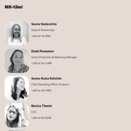
MK-tiimi
Saana Vuolasvirta
Head of Partnerships
+358 40 129 3890
Emmi Paunonen
Senior Production & Marketing Manager
+358 45 652 5986
Sanna-Kaisa Koivisto
Chief Operating Officer, Producer
+358 44 365 6084
Marica Thorén
CEO
+358 40 675 8908