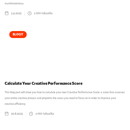
markkinoinnissa.
3.9.2025
2
min lukuaika
BLOGIT
Calculate Your Creative Performance Score
This blog post will show you how to calculate your own Creative Performance Score: a score that assesses
your entire creative process and pinpoints the areas you need to focus on in order to improve your
creative efficiency.
20.8.2025
3
min lukuaika