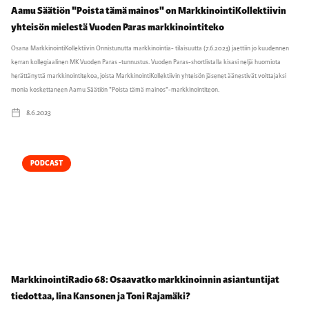
Aamu Säätiön "Poista tämä mainos" on MarkkinointiKollektiivin
yhteisön mielestä Vuoden Paras markkinointiteko
Osana MarkkinointiKollektiivin Onnistunutta markkinointia- tilaisuutta (7.6.2023) jaettiin jo kuudennen
kerran kollegiaalinen MK Vuoden Paras -tunnustus. Vuoden Paras-shortlistalla kisasi neljä huomiota
herättänyttä markkinointitekoa, joista MarkkinointiKollektiivin yhteisön jäsenet äänestivät voittajaksi
monia koskettaneen Aamu Säätiön "Poista tämä mainos"-markkinointiteon.
8.6.2023
PODCAST
MarkkinointiRadio 68: Osaavatko markkinoinnin asiantuntijat
tiedottaa, Iina Kansonen ja Toni Rajamäki?