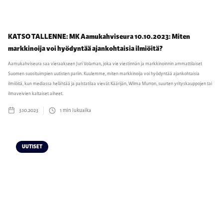
KATSO TALLENNE: MK Aamukahviseura 10.10.2023: Miten
markkinoija voi hyödyntää ajankohtaisia ilmiöitä?
Aamukahviseura saa vieraakseen Juri Volaman, joka vie viestinnän ja markkinoinnin ammattilaiset
Suomen suosituimpien uutisten pariin. Kuulemme, miten markkinoija voi hyödyntää ajankohtaisia
ilmiöitä, kun mediassa helähtää ja palstatilaa vievät Käärijän, Wilma Murron, suurten yrityskauppojen tai
ilmaveivien kaltaiset aiheet.
3.10.2023
1
min lukuaika
UUTISET