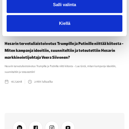
Salli valinta
Kiellä
Hesarin tervetuliaistoivotus Trumpille ja Putinille niittää kiitosta -
Miten kampanja ideoitiin, suunniteltiin ja toteutettiin Hesarin
markkinointijohtaja Veera Siivonen?
Hesarin tervetuliaistoivotus Trumpille ja Putinille niitti kiitosta - Lue tästä, miten kampanja ideoitiin,
suunniteltiin ja toteutettiin!
16.7.2018
2
min lukuaika