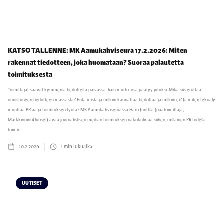
KATSO TALLENNE: MK Aamukahviseura 17.2.2026: Miten
rakennat tiedotteen, joka huomataan? Suoraa palautetta
toimituksesta
Toimittajat saavat kymmeniä tiedotteita päivässä. Vain murto-osa päätyy jutuksi. Mikä siis erottaa
onnistuneen tiedotteen massasta? Entä mistä ja milloin kannattaa tiedottaa ja milloin ei? Ja miten tekoäly
muuttaa PR:ää ja toimituksen työtä? MK Aamukahviseurassa Harri Junttila (päätoimittaja,
MarkkinointiUutiset) avaa journalistisen median toimituksen näkökulmaa siihen, millainen PR todella
toimii.
10.2.2026
1
min lukuaika
UUTISET