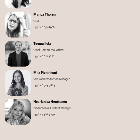
Marica Thorén
CEO
+358 40 675 8908
Teemu Ilola
Chief Commercial Officer
+358 40 021 4222
Miia Pieniniemi
Sales and Production Manager
+358 40 963 9884
Nea-Janica Henttunen
Production & Content Manager
+358 44 302 5279