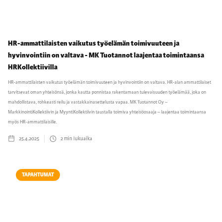
HR-ammattilaisten vaikutus työelämän toimivuuteen ja
hyvinvointiin on valtava - MK Tuotannot laajentaa toimintaansa
HRKollektiivilla
HR-ammattilaisten vaikutus työelämän toimivuuteen ja hyvinvointiin on valtava. HR-alan ammattilaiset
tarvitsevat oman yhteisönsä, jonka kautta ponnistaa rakentamaan tulevaisuuden työelämää, joka on
mahdollistava, rohkeasti reilu ja vastakkainasettelusta vapaa. MK Tuotannot Oy –
MarkkinointiKollektiivin ja MyyntiKollektiivin taustalla toimiva yhteisöosaaja – laajentaa toimintaansa
myös HR-ammattilaisille.
25.4.2025
2
min lukuaika
TAPAHTUMAT