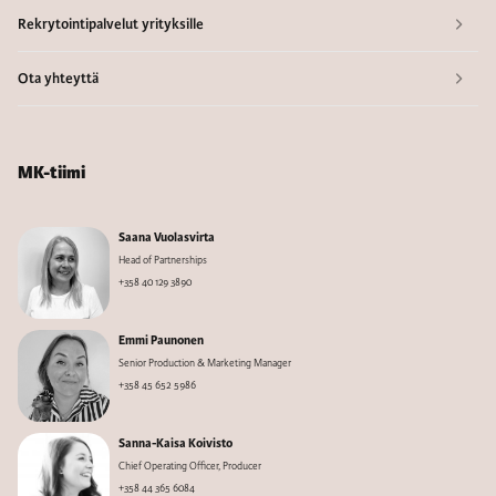
Rekrytointipalvelut yrityksille
Ota yhteyttä
MK-tiimi
Saana Vuolasvirta
Head of Partnerships
+358 40 129 3890
Emmi Paunonen
Senior Production & Marketing Manager
+358 45 652 5986
Sanna-Kaisa Koivisto
Chief Operating Officer, Producer
+358 44 365 6084