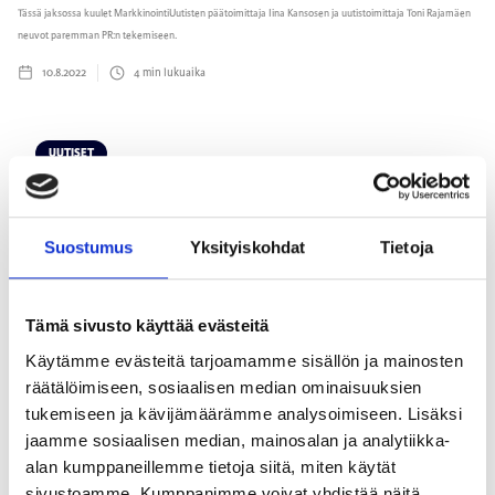
Tässä jaksossa kuulet MarkkinointiUutisten päätoimittaja Iina Kansosen ja uutistoimittaja Toni Rajamäen
neuvot paremman PR:n tekemiseen.
10.8.2022
4
min lukuaika
UUTISET
Suostumus
Yksityiskohdat
Tietoja
Tämä sivusto käyttää evästeitä
#mothersdemandpeace -kampanja kutsuu jokaista mukaan
Käytämme evästeitä tarjoamamme sisällön ja mainosten
jakamaan rauhan sanomaa
räätälöimiseen, sosiaalisen median ominaisuuksien
MarkkinointiKollektiivin Facebook-ryhmässä jaettiin ukrainalaisen äidin toive: saada kaikki äidit
tukemiseen ja kävijämäärämme analysoimiseen. Lisäksi
puhumaan rauhan puolesta. Toiveen kuuli joukko markkinoinnin ammattilaisia, jotka lähtivät viemään
jaamme sosiaalisen median, mainosalan ja analytiikka-
aatetta eteenpäin. Syntyi #mothersdemandpeace -kampanja, joka kutsuu jokaista mukaan jakamaan
alan kumppaneillemme tietoja siitä, miten käytät
rauhan sanomaa. Lue kampanjasta ja osallistu!
sivustoamme. Kumppanimme voivat yhdistää näitä