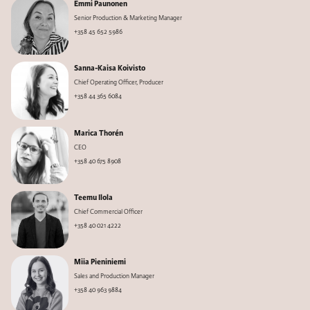
Emmi Paunonen
Senior Production & Marketing Manager
+358 45 652 5986
Sanna-Kaisa Koivisto
Chief Operating Officer, Producer
+358 44 365 6084
Marica Thorén
CEO
+358 40 675 8908
Teemu Ilola
Chief Commercial Officer
+358 40 021 4222
Miia Pieniniemi
Sales and Production Manager
+358 40 963 9884