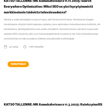
KATSO TALLENNE: MK Aamukahviseura 11.11.2025: Search
Everywhere Optimization: Miksi SEO on yksi kysytyimmistä
markkinoinnin taidoista tulevaisuudessa?
Tekoäly ja uudet teknologiat muuttavat tapaa, jolla ihmiset etsivät tietoa. Perinteisestä Googlen
hakukoneesta siirrytään kohti laajempaa ajattelua, jossa optimoidaan hakukokemuksia kaikkialla, niin
hakukoneissa, tekoälytyökaluissa kuin uusilla alustoillakin. Aamukahviseuran vieraaksi saapuu Jutta
Lehtinen (SEO-akatemia), joka avaa hakukoneoptimoinnin muutosta ja sitä, miksi hakukokemusten
ymmärtäminen on tulevaisuudessa kriittinen taito jokaiselle markkinoijalle.
4.11.2025
1
min lukuaika
TAPAHTUMAT
KATSO TALLENNE: MK Aamukahviseura 11.3.2025: Kuinka pienillä