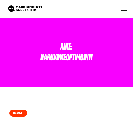
Aihe:
Hakukoneoptimointi
BLOGIT