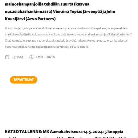
mainoskampanjoilla tehdään suurta (kasvua
uusasiakashankinnassa) Vieraina Topias Järvenpää ja Juho
Kuusijärvi (Arvo Partners)
Voihan budjetti, olisipa sitä lisää! Onneksi menestys ei aina vaadi suurta lompakkoa, vaan pienelläkin
markkinointibudjetilla voidaan saada vaikuttava ja tuloksia tuova mainoskampanja aikaiseksi. Ai miten?
Tästä Aamukahviseurasta saat mukaasi ajatuksia ja eväitä, miten rakennat omassa organisaatiossasi
kustannustehokkaita mainoskampanjoita käytössäsi olevalla datalla.
4.3.2025
1
min lukuaika
TAPAHTUMAT
KATSO TALLENNE: MK Aamukahviseura 14.5.2024: 5 knoppia