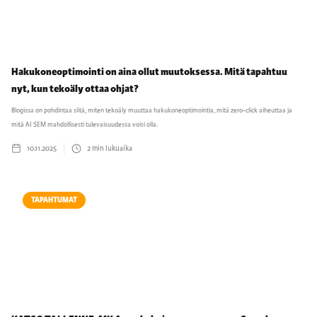
Hakukoneoptimointi on aina ollut muutoksessa. Mitä tapahtuu
nyt, kun tekoäly ottaa ohjat?
Blogissa on pohdintaa siitä, miten tekoäly muuttaa hakukoneoptimointia, mitä zero-click aiheuttaa ja
mitä AI SEM mahdollisesti tulevaisuudessa voisi olla.
10.11.2025
2
min lukuaika
TAPAHTUMAT