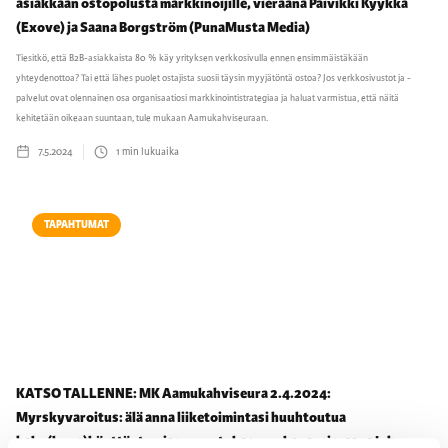
asiakkaan ostopolusta markkinoijille, vieraana Päivikki Kyykkä
(Exove) ja Saana Borgström (PunaMusta Media)
Tiesitkö, että B2B-asiakkaista 80 % käy yrityksen verkkosivulla ennen ensimmäistäkään
yhteydenottoa? Tai että lähes puolet ostajista suosii täysin myyjätöntä ostoa? Jos verkkosivustot ja -
palvelut ovat olennainen osa organisaatiosi markkinointistrategiaa ja haluat varmistua, että näitä
kehitetään oikeaan suuntaan, tule mukaan Aamukahviseuraan.
7.5.2024
1
min lukuaika
TAPAHTUMAT
KATSO TALLENNE: MK Aamukahviseura 2.4.2024:
Myrskyvaroitus: älä anna liiketoimintasi huuhtoutua
haku(kone)käyttäytymisen muutoksen mukana, vieraana Juho