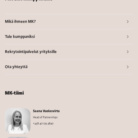
Mikä ihmeen MK?
Tule kumppaniksi
Rekrytointipalvelut yrityksille
Ota yhteyttä
MK-tiimi
Saana Vuolasvirta
Head of Partnerships
+358 40 129 3890