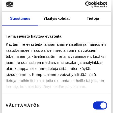
Kuusijärvi (Arvo Partners)
Liiketoimintasi löydettävyys määrittää menestyksesi. Hakukonekäyttäytyminen ja kohderyhmäsi
hakukoneiden käyttö on murroksessa – oletko varautunut muutokseen?
Suostumus
Yksityiskohdat
Tietoja
26.3.2024
1
min lukuaika
Tämä sivusto käyttää evästeitä
Käytämme evästeitä tarjoamamme sisällön ja mainosten
BLOGIT
räätälöimiseen, sosiaalisen median ominaisuuksien
tukemiseen ja kävijämäärämme analysoimiseen. Lisäksi
jaamme sosiaalisen median, mainosalan ja analytiikka-
alan kumppaneillemme tietoja siitä, miten käytät
sivustoamme. Kumppanimme voivat yhdistää näitä
tietoja muihin tietoihin, joita olet antanut heille tai joita on
Google uudistuu isosti - mitä markkinoijan pitää tietää?
kerätty, kun olet käyttänyt heidän palvelujaan.
Meneekö hakukoneoptimoinnin periaatteet kokonaan uusiksi, kun Googlen hakukoneen
toimintalogiikkaan tulee muutoksia? Entä valuuko kaikki tähän mennessä tehty hyvä duuni hukkaan? Ei,
Suostumuksen
jos reagoi muutokseen, ymmärtää oikeasti hakujen taustalla olevia tarpeita ja osaa käyttää
VÄLTTÄMÄTÖN
valinta
mielikuvitusta niiden täyttämiseen, kirjoittavat Henriikka Raussi ja Joona Lamppu Venuulta