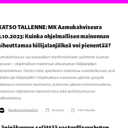
KATSO TALLENNE: MK Aamukahviseura
3.10.2023: Kuinka ohjelmallisen mainonnan
aiheuttamaa hiilijalanjälkeä voi pienentää?
amukahviseura saa lautaselleen markkinointialan uusimman kuuman
erunan – ohjelmallisen mainonnan aiheuttaman hiilijalanjäljen
ienentämisen. Oletko tullut ajatelleeksi mainontaa suunnitellessasi, että
iitäkin jää hiilijalanjälki? Ohjelmallisen mainonnan päästöt syntyvät
ääasiassa mainosten luomisesta, mainosten jakelun tehottomuudesta,
ainosten näyttämisen datansiirrosta sekä verkkotunnusten
allinnoinnista.
MarkkinointiKollektiivi
26.9.2023
1
min lukuaika