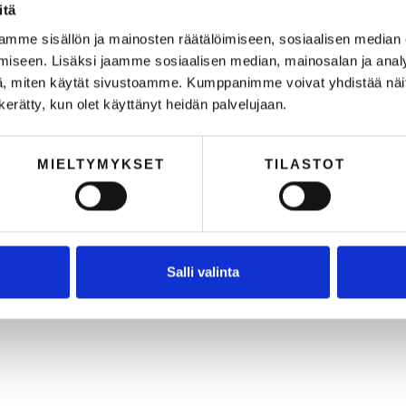
itä
ae nyt mukaan ympäristövastuullisuuden sparri-piiriin yhdessä
arkkinointiKollektiivin ja Fortumin kanssa.
mme sisällön ja mainosten räätälöimiseen, sosiaalisen median
iseen. Lisäksi jaamme sosiaalisen median, mainosalan ja analy
MarkkinointiKollektiivi
19.10.2020
3
min lukuaika
, miten käytät sivustoamme. Kumppanimme voivat yhdistää näitä t
n kerätty, kun olet käyttänyt heidän palvelujaan.
MRxWörks: Näin niitä mielikuvia luodaan 8:
Mikä on markkinoinnin tulevaisuus?
MIELTYMYKSET
TILASTOT
ikä on markkinoinnin tulevaisuus? Kristallipallot esiin: sarjan viimeisessä
aksossa kurkataan siihen, millaiset brändit pärjäävät tulevaisuudessa!
MarkkinointiKollektiivi
1.10.2020
2
min lukuaika
Salli valinta