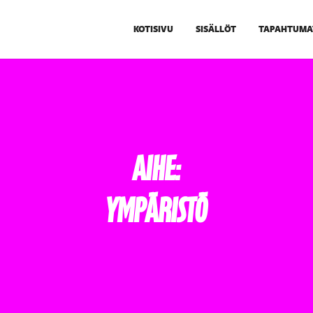
KOTISIVU
SISÄLLÖT
TAPAHTUMA
Aihe:
Ympäristö