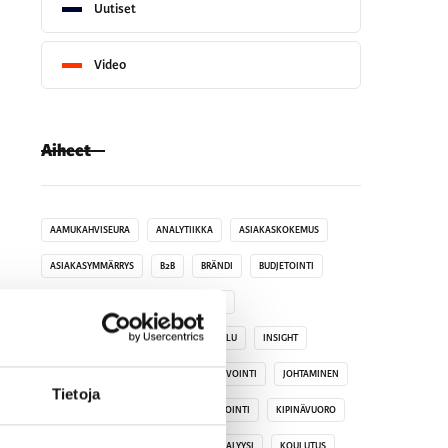
Uutiset
Video
Aiheet
AAMUKAHVISEURA
ANALYTIIKKA
ASIAKASKOKEMUS
ASIAKASYMMÄRRYS
B2B
BRÄNDI
BUDJETOINTI
DATA
DIGITAALINEN MARKKINOINTI
HAKUKONEOPTIMOINTI
HINNOITTELU
INSIGHT
INSPIRAATIO
JAKSAMINEN JA HYVINVOINTI
JOHTAMINEN
Tietoja
KANSAINVÄLISYYS
KASVUMARKKINOINTI
KIPINÄVUORO
KOHDENTAMINEN
KOHDERYHMÄANALYYSI
KOULUTUS