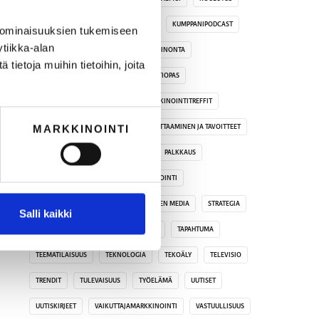
KRIISIVIESTINTÄ
KUMPPANIBLOGI
KUMPPANIPODCAST
 ominaisuuksien tukemiseen
tiikka-alan
LAINSÄÄDÄNTÖ
LUOVUUS
MAINONTA
ietoja muihin tietoihin, joita
MARKKINOINTIMIKS
MARKKINOINTIOPAS
MARKKINOINTITEKNOLOGIA
MARKKINOINTITREFFIT
MEDIA
MIKÄ ON TÄRKEÄÄ?
MITTAAMINEN JA TAVOITTEET
MARKKINOINTI
MOT
MYYNTI
OPPIMINEN
PALKKAUS
PODCAST JA AUDIO
PR
REKRYTOINTI
SISÄLTÖMARKKINOINTI
SOSIAALINEN MEDIA
STRATEGIA
Salli kaikki
SUNNUNTAIBRUNSSI
SUUNNITTELU
TAPAHTUMA
TEEMATILAISUUS
TEKNOLOGIA
TEKOÄLY
TELEVISIO
TRENDIT
TULEVAISUUS
TYÖELÄMÄ
UUTISET
UUTISKIRJEET
VAIKUTTAJAMARKKINOINTI
VASTUULLISUUS