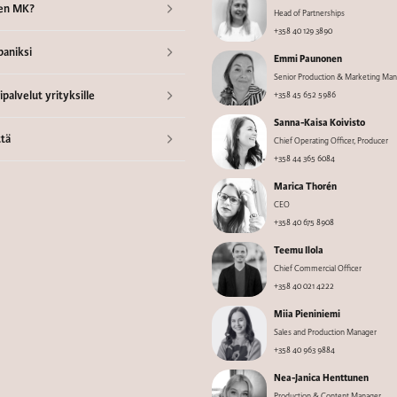
en MK?
Head of Partnerships
+358 40 129 3890
aniksi
Emmi Paunonen
Senior Production & Marketing Ma
palvelut yrityksille
+358 45 652 5986
Sanna-Kaisa Koivisto
tä
Chief Operating Officer, Producer
+358 44 365 6084
Marica Thorén
CEO
+358 40 675 8908
Teemu Ilola
Chief Commercial Officer
+358 40 021 4222
Miia Pieniniemi
Sales and Production Manager
+358 40 963 9884
Nea-Janica Henttunen
Production & Content Manager