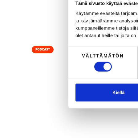
Tämä sivusto käyttää eväste
H
M
Käytämme evästeitä tarjoama
ja kävijämäärämme analysoim
kumppaneillemme tietoja siitä
olet antanut heille tai joita o
Suostumuksen
PODCAST
VÄLTTÄMÄTÖN
valinta
M
j
Kiellä