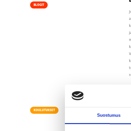
BLOGIT
J
a
k
j
m
k
V
k
t
r
KOULUTUKSET
Suostumus