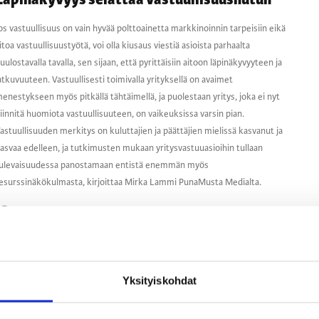
Läpinäkyvyys selättää vastuullisuushutun
os vastuullisuus on vain hyvää polttoainetta markkinoinnin tarpeisiin eikä
itoa vastuullisuustyötä, voi olla kiusaus viestiä asioista parhaalta
uulostavalla tavalla, sen sijaan, että pyrittäisiin aitoon läpinäkyvyyteen ja
atkuvuuteen. Vastuullisesti toimivalla yrityksellä on avaimet
enestykseen myös pitkällä tähtäimellä, ja puolestaan yritys, joka ei nyt
iinnitä huomiota vastuullisuuteen, on vaikeuksissa varsin pian.
astuullisuuden merkitys on kuluttajien ja päättäjien mielissä kasvanut ja
asvaa edelleen, ja tutkimusten mukaan yritysvastuuasioihin tullaan
ulevaisuudessa panostamaan entistä enemmän myös
esurssinäkökulmasta, kirjoittaa Mirka Lammi PunaMusta Medialta.
MarkkinointiKollektiivi
14.4.2021
MK x Fortum: sparripiiri
ympäristövastuullisuudesta markkinoinnin
Yksityiskohdat
ammattilaisille