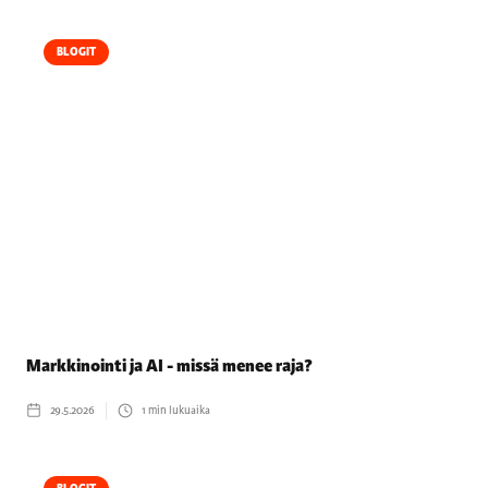
BLOGIT
Markkinointi ja AI - missä menee raja?
29.5.2026
1
min lukuaika