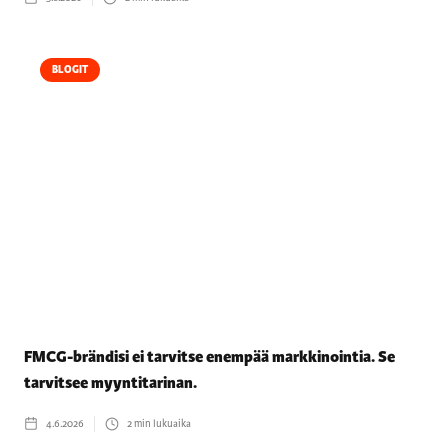
BLOGIT
FMCG-brändisi ei tarvitse enempää markkinointia. Se
tarvitsee myyntitarinan.
4.6.2026
2
min lukuaika