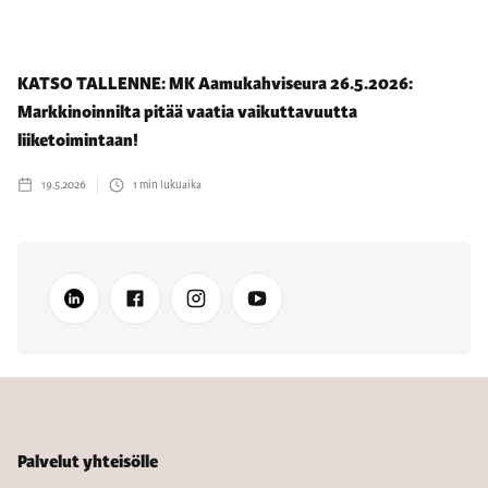
KATSO TALLENNE: MK Aamukahviseura 26.5.2026:
Markkinoinnilta pitää vaatia vaikuttavuutta
liiketoimintaan!
19.5.2026
1
min lukuaika
Palvelut yhteisölle