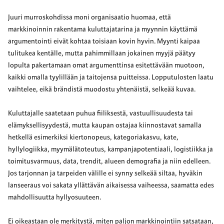
Juuri murroskohdissa moni organisaatio huomaa, että
markkinoinnin rakentama kuluttajatarina ja myynnin käyttämä
argumentointi eivät kohtaa toisiaan kovin hyvin. Myynti kaipaa
tulitukea kentälle, mutta pahimmillaan jokainen myyjä päätyy
lopulta pakertamaan omat argumenttinsa esitettävään muotoon,
kaikki omalla tyylillään ja taitojensa puitteissa. Lopputulosten laatu
vaihtelee, eikä brändistä muodostu yhtenäistä, selkeää kuvaa.
Kuluttajalle saatetaan puhua fiiliksestä, vastuullisuudesta tai
elämyksellisyydestä, mutta kaupan ostajaa kiinnostavat samalla
hetkellä esimerkiksi kiertonopeus, kategoriakasvu, kate,
hyllylogiikka, myymälätoteutus, kampanjapotentiaali, logistiikka ja
toimitusvarmuus, data, trendit, alueen demografia ja niin edelleen.
Jos tarjonnan ja tarpeiden välille ei synny selkeää siltaa, hyväkin
lanseeraus voi sakata yllättävän aikaisessa vaiheessa, saamatta edes
mahdollisuutta hyllyosuuteen.
Ei oikeastaan ole merkitystä, miten paljon markkinointiin satsataan,