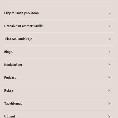
Liity mukaan yhteisöön
Urapalvelut ammattilaisille
Tilaa MK Uutiskirje
Blogit
Koulutukset
Podcast
Rekry
Tapahtumat
Uutiset