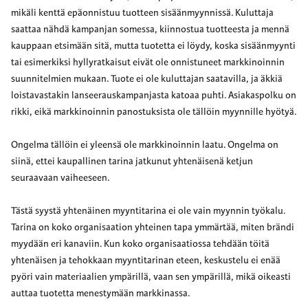
mikäli kenttä epäonnistuu tuotteen sisäänmyynnissä. Kuluttaja
saattaa nähdä kampanjan somessa, kiinnostua tuotteesta ja mennä
kauppaan etsimään sitä, mutta tuotetta ei löydy, koska sisäänmyynti
tai esimerkiksi hyllyratkaisut eivät ole onnistuneet markkinoinnin
suunnitelmien mukaan. Tuote ei ole kuluttajan saatavilla, ja äkkiä
loistavastakin lanseerauskampanjasta katoaa puhti. Asiakaspolku on
rikki, eikä markkinoinnin panostuksista ole tällöin myynnille hyötyä.
Ongelma tällöin ei yleensä ole markkinoinnin laatu. Ongelma on
siinä, ettei kaupallinen tarina jatkunut yhtenäisenä ketjun
seuraavaan vaiheeseen.
Tästä syystä yhtenäinen myyntitarina ei ole vain myynnin työkalu.
Tarina on koko organisaation yhteinen tapa ymmärtää, miten brändi
myydään eri kanaviin. Kun koko organisaatiossa tehdään töitä
yhtenäisen ja tehokkaan myyntitarinan eteen, keskustelu ei enää
pyöri vain materiaalien ympärillä, vaan sen ympärillä, mikä oikeasti
auttaa tuotetta menestymään markkinassa.