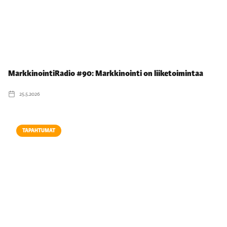
MarkkinointiRadio #90: Markkinointi on liiketoimintaa
25.5.2026
TAPAHTUMAT