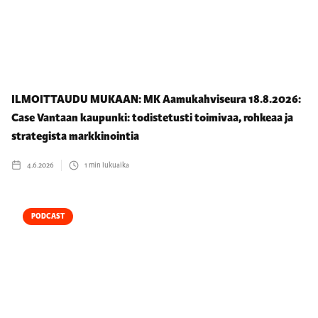
ILMOITTAUDU MUKAAN: MK Aamukahviseura 18.8.2026:
Case Vantaan kaupunki: todistetusti toimivaa, rohkeaa ja
strategista markkinointia
4.6.2026
1
min lukuaika
PODCAST