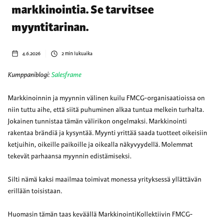
markkinointia. Se tarvitsee
myyntitarinan.
4.6.2026
2
min lukuaika
Kumppaniblogi:
Salesframe
Markkinoinnin ja myynnin välinen kuilu FMCG-organisaatioissa on
niin tuttu aihe, että siitä puhuminen alkaa tuntua melkein turhalta.
Jokainen tunnistaa tämän välirikon ongelmaksi. Markkinointi
rakentaa brändiä ja kysyntää. Myynti yrittää saada tuotteet oikeisiin
ketjuihin, oikeille paikoille ja oikealla näkyvyydellä. Molemmat
tekevät parhaansa myynnin edistämiseksi.
Silti nämä kaksi maailmaa toimivat monessa yrityksessä yllättävän
erillään toisistaan.
Huomasin tämän taas keväällä MarkkinointiKollektiivin FMCG-