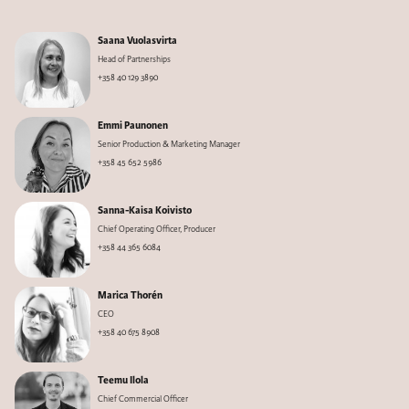
Saana Vuolasvirta
Head of Partnerships
+358 40 129 3890
Emmi Paunonen
Senior Production & Marketing Manager
+358 45 652 5986
Sanna-Kaisa Koivisto
Chief Operating Officer, Producer
+358 44 365 6084
Marica Thorén
CEO
+358 40 675 8908
Teemu Ilola
Chief Commercial Officer