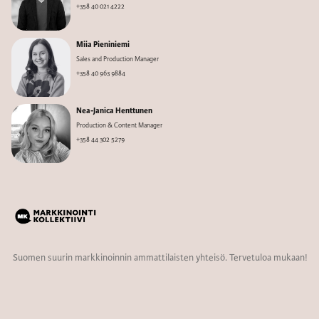
+358 40 021 4222
Miia Pieniniemi
Sales and Production Manager
+358 40 963 9884
Nea-Janica Henttunen
Production & Content Manager
+358 44 302 5279
Suomen suurin markkinoinnin ammattilaisten yhteisö. Tervetuloa mukaan!