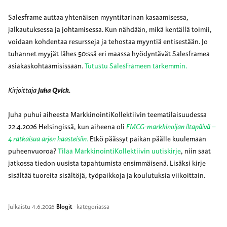
Salesframe auttaa yhtenäisen myyntitarinan kasaamisessa,
jalkautuksessa ja johtamisessa. Kun nähdään, mikä kentällä toimii,
voidaan kohdentaa resursseja ja tehostaa myyntiä entisestään. Jo
tuhannet myyjät lähes 50:ssä eri maassa hyödyntävät Salesframea
asiakaskohtaamisissaan.
Tutustu Salesframeen tarkemmin.
Kirjoittaja
Juha Qvick.
Juha puhui aiheesta MarkkinointiKollektiivin teematilaisuudessa
22.4.2026 Helsingissä, kun aiheena oli
FMCG-markkinoijan iltapäivä –
4 ratkaisua arjen haasteisiin.
Etkö päässyt paikan päälle kuulemaan
puheenvuoroa?
Tilaa MarkkinointiKollektiivin uutiskirje
, niin saat
jatkossa tiedon uusista tapahtumista ensimmäisenä. Lisäksi kirje
sisältää tuoreita sisältöjä, työpaikkoja ja koulutuksia viikoittain.
Julkaistu
4.6.2026
Blogit
-kategoriassa