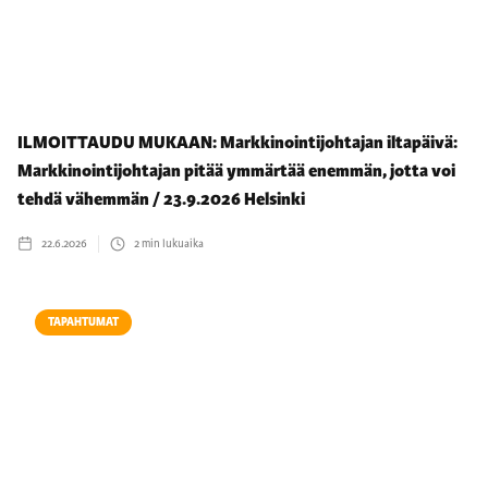
ILMOITTAUDU MUKAAN: Markkinointijohtajan iltapäivä:
Markkinointijohtajan pitää ymmärtää enemmän, jotta voi
tehdä vähemmän / 23.9.2026 Helsinki
22.6.2026
2
min lukuaika
TAPAHTUMAT