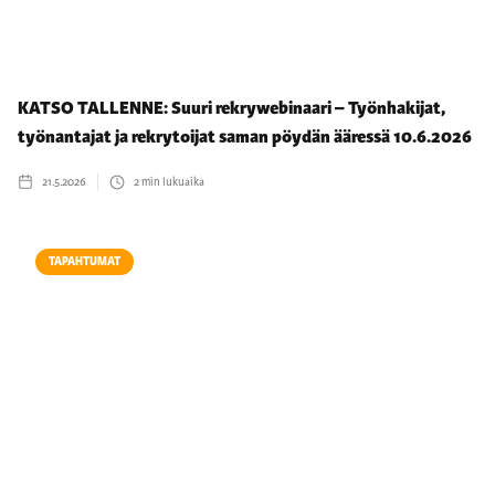
KATSO TALLENNE: Suuri rekrywebinaari – Työnhakijat,
työnantajat ja rekrytoijat saman pöydän ääressä 10.6.2026
21.5.2026
2
min lukuaika
TAPAHTUMAT