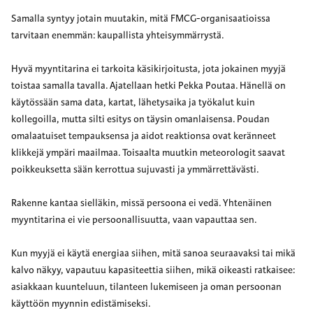
Samalla syntyy jotain muutakin, mitä FMCG-organisaatioissa
tarvitaan enemmän: kaupallista yhteisymmärrystä.
Hyvä myyntitarina ei tarkoita käsikirjoitusta, jota jokainen myyjä
toistaa samalla tavalla. Ajatellaan hetki Pekka Poutaa. Hänellä on
käytössään sama data, kartat, lähetysaika ja työkalut kuin
kollegoilla, mutta silti esitys on täysin omanlaisensa. Poudan
omalaatuiset tempauksensa ja aidot reaktionsa ovat keränneet
klikkejä ympäri maailmaa. Toisaalta muutkin meteorologit saavat
poikkeuksetta sään kerrottua sujuvasti ja ymmärrettävästi.
Rakenne kantaa sielläkin, missä persoona ei vedä. Yhtenäinen
myyntitarina ei vie persoonallisuutta, vaan vapauttaa sen.
Kun myyjä ei käytä energiaa siihen, mitä sanoa seuraavaksi tai mikä
kalvo näkyy, vapautuu kapasiteettia siihen, mikä oikeasti ratkaisee:
asiakkaan kuunteluun, tilanteen lukemiseen ja oman persoonan
käyttöön myynnin edistämiseksi.