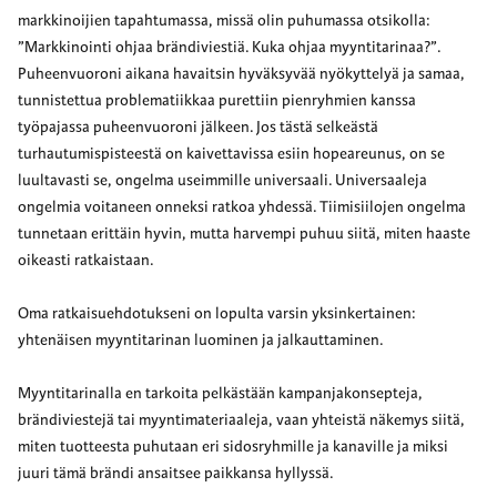
markkinoijien tapahtumassa, missä olin puhumassa otsikolla:
”Markkinointi ohjaa brändiviestiä. Kuka ohjaa myyntitarinaa?”.
Puheenvuoroni aikana havaitsin hyväksyvää nyökyttelyä ja samaa,
tunnistettua problematiikkaa purettiin pienryhmien kanssa
työpajassa puheenvuoroni jälkeen. Jos tästä selkeästä
turhautumispisteestä on kaivettavissa esiin hopeareunus, on se
luultavasti se, ongelma useimmille universaali. Universaaleja
ongelmia voitaneen onneksi ratkoa yhdessä. Tiimisiilojen ongelma
tunnetaan erittäin hyvin, mutta harvempi puhuu siitä, miten haaste
oikeasti ratkaistaan.
Oma ratkaisuehdotukseni on lopulta varsin yksinkertainen:
yhtenäisen myyntitarinan luominen ja jalkauttaminen.
Myyntitarinalla en tarkoita pelkästään kampanjakonsepteja,
brändiviestejä tai myyntimateriaaleja, vaan yhteistä näkemys siitä,
miten tuotteesta puhutaan eri sidosryhmille ja kanaville ja miksi
juuri tämä brändi ansaitsee paikkansa hyllyssä.