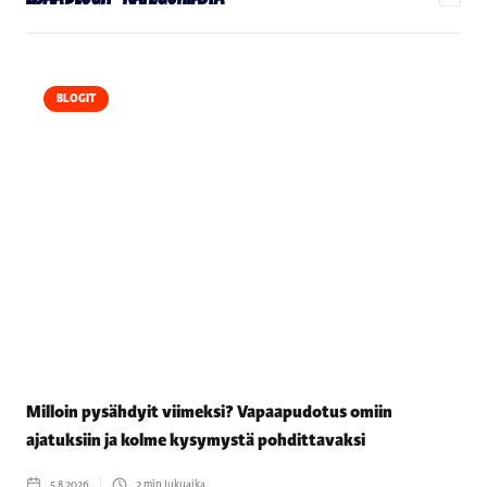
BLOGIT
Milloin pysähdyit viimeksi? Vapaapudotus omiin
ajatuksiin ja kolme kysymystä pohdittavaksi
5.8.2026
2
min lukuaika