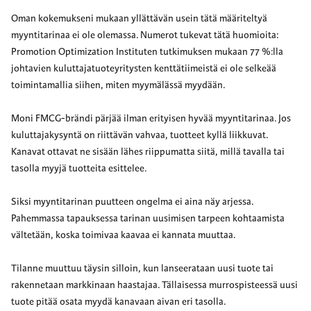
Oman kokemukseni mukaan yllättävän usein tätä määriteltyä
myyntitarinaa ei ole olemassa. Numerot tukevat tätä huomioita:
Promotion Optimization Instituten tutkimuksen mukaan 77 %:lla
johtavien kuluttajatuoteyritysten kenttätiimeistä ei ole selkeää
toimintamallia siihen, miten myymälässä myydään.
Moni FMCG-brändi pärjää ilman erityisen hyvää myyntitarinaa. Jos
kuluttajakysyntä on riittävän vahvaa, tuotteet kyllä liikkuvat.
Kanavat ottavat ne sisään lähes riippumatta siitä, millä tavalla tai
tasolla myyjä tuotteita esittelee.
Siksi myyntitarinan puutteen ongelma ei aina näy arjessa.
Pahemmassa tapauksessa tarinan uusimisen tarpeen kohtaamista
vältetään, koska toimivaa kaavaa ei kannata muuttaa.
Tilanne muuttuu täysin silloin, kun lanseerataan uusi tuote tai
rakennetaan markkinaan haastajaa. Tällaisessa murrospisteessä uusi
tuote pitää osata myydä kanavaan aivan eri tasolla.