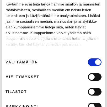
Käytämme evästeitä tarjoamamme sisällön ja mainosten
räätälöimiseen, sosiaalisen median ominaisuuksien
tukemiseen ja kävijämäärämme analysoimiseen. Lisäksi
jaamme sosiaalisen median, mainosalan ja analytiikka-
alan kumppaneillemme tietoja siitä, miten käytät
sivustoamme. Kumppanimme voivat yhdistää näitä
tietoja muihin tietoihin, joita olet antanut heille tai joita on
kerätty, kun olet käyttänyt heidän palvelujaan.
Suostumuksen
VÄLTTÄMÄTÖN
valinta
Puhuuko brändisi yhdellä voimakkaalla äänellä vai
kymmenellä irrallisella kuiskauksella? –
Videomarkkinoinnin selviytymisopas trendiviidakkoon
MIELTYMYKSET
19.5.2026
2
min lukuaika
TILASTOT
BLOGIT
MARKKINOINTI