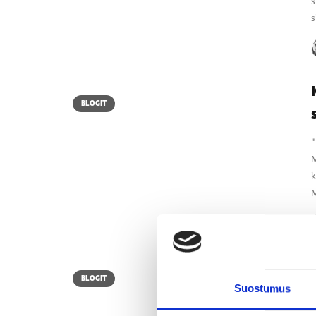
s
s
BLOGIT
"
M
k
M
BLOGIT
Suostumus
T
h