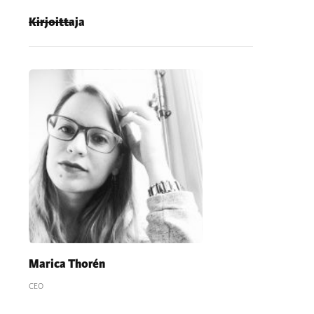
Kirjoittaja
Marica Thorén
CEO