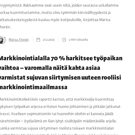
rsyyntymistä. Rakkaamme ovat usein niitä, joiden seurassa uskallamme
urkaa kuormitustamme, mutta siivu työminän kärsivällisyydestä ja
atkaisukeskeisyydestä kuuluu myös kotijoukoille, kirjoittaa Marica
horén.
Marica Thorén
27.2.2025
2
min lukuaika
Markkinointialalla 70 % harkitsee työpaikan
vaihtoa – varomalla näitä kahta asiaa
varmistat sujuvan siirtymisen uuteen rooliisi
markkinointimaailmassa
arkkinointiKollektiivin raportti kertoo, että markkinoijia kuormittaa
ykyisen työpaikan arjessa eritoten huono johtaminen ja pitkään jatkunut
tressi. Itselleen sopimattomiin tai huonoihin oloihin ei kannata jäädä
ärehtimään – (työ)elämä on liian lyhyt sisältäpäin mädäntävälle arjelle.
uinka varmistaa sujuva siirtyminen roolista toiseen markkinointialan