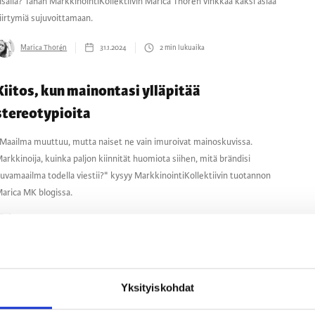
isällä? Tähän MarkkinointiKollektiivin Marica Thorén vinkkaa kaksi asiaa
iirtymiä sujuvoittamaan.
Marica Thorén
31.1.2024
2
min lukuaika
Kiitos, kun mainontasi ylläpitää
stereotypioita
Maailma muuttuu, mutta naiset ne vain imuroivat mainoskuvissa.
arkkinoija, kuinka paljon kiinnität huomiota siihen, mitä brändisi
uvamaailma todella viestii?" kysyy MarkkinointiKollektiivin tuotannon
arica MK blogissa.
Marica Thorén
9.11.2022
2
min lukuaika
Voidaanko vaihtaa työpaikkaa joka päivä?
Yksityiskohdat
yöpaikan vaihtoon tuntuu liittyvän jokin niin ihana asia, että se saa
aluamaan vaihtaa työpaikkaa joka päivä! Onko työliitännäisessä ihmisten