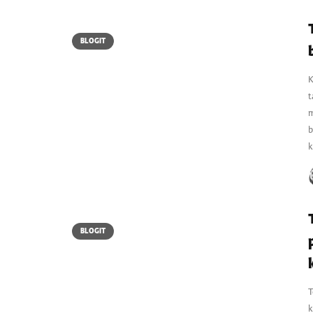
BLOGIT
K
t
m
b
k
BLOGIT
T
k