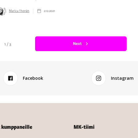
Marica Thorén
2.12.2021
Next
1 / 3
Facebook
Instagram
t kumppaneille
MK-tiimi