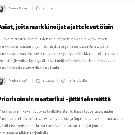
Marica Thorén
7.6.2022
Asiat, joita markkinoijat ajattelevat öisin
uinka mittaan tuloksia? Olenko budjetoinut aikani oikein? Miten
arkkinointi saataisiin ymmärretyksi organisaatiossa? Asiat, jotka
arkkinoijaa valvotuttavat on kooste kyselystä MarkkinointiKollektiivin
hteisön jäseniltä. Kyselyssä selvisi neljä pääsyyllistä siihen minkä vuoksi
arkkinoinnin ammattilainen ei nuku.
Marica Thorén
4.5.2022
3
min lukuaika
Priorisoinnin mestariksi - jätä tekemättä
aailma valmiiksi-viikot ovat täällä!Näistä Hulluista työpäivistä, niiden
ammutti tehtävistä sekä 3+1 venymisistä ja Super lauantaiksi hilautuvista
yöviikoista voisi vitsailla, mutta ikävän moni tarttuu (tai joutuu
arttumaan) niiden tarjouksiin.