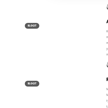
BLOGIT
K
m
m
y
m
BLOGIT
M
M
t
t