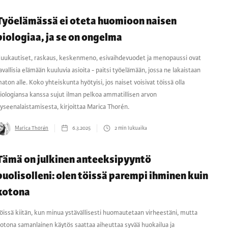
Työelämässä ei oteta huomioon naisen
biologiaa, ja se on ongelma
uukautiset, raskaus, keskenmeno, esivaihdevuodet ja menopaussi ovat
avallisia elämään kuuluvia asioita - paitsi työelämään, jossa ne lakaistaan
aton alle. Koko yhteiskunta hyötyisi, jos naiset voisivat töissä olla
iologiansa kanssa sujut ilman pelkoa ammatillisen arvon
yseenalaistamisesta, kirjoittaa Marica Thorén.
Marica Thorén
6.3.2025
2
min lukuaika
Tämä on julkinen anteeksipyyntö
puolisolleni: olen töissä parempi ihminen kuin
kotona
öissä kiitän, kun minua ystävällisesti huomautetaan virheestäni, mutta
otona samanlainen käytös saattaa aiheuttaa syvää huokailua ja