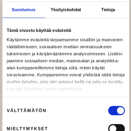
Koulutukset
Suostumus
Yksityiskohdat
Tietoja
Podcast
Tämä sivusto käyttää evästeitä
Rekry
Käytämme evästeitä tarjoamamme sisällön ja mainosten
räätälöimiseen, sosiaalisen median ominaisuuksien
Tapahtumat
tukemiseen ja kävijämäärämme analysoimiseen. Lisäksi
jaamme sosiaalisen median, mainosalan ja analytiikka-
Uutiset
alan kumppaneillemme tietoja siitä, miten käytät
sivustoamme. Kumppanimme voivat yhdistää näitä tietoja
Video
muihin tietoihin, joita olet antanut heille tai joita on kerätty,
kun olet käyttänyt heidän palvelujaan.
Palvelut kumppaneille
Suostumuksen
VÄLTTÄMÄTÖN
valinta
Mikä ihmeen MK?
MIELTYMYKSET