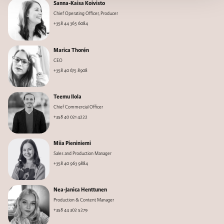
Sanna-Kaisa Koivisto
Chief Operating Officer, Producer
+358 44 365 6084
Marica Thorén
CEO
+358 40 675 8908
Teemu Ilola
Chief Commercial Officer
+358 40 021 4222
Miia Pieniniemi
Sales and Production Manager
+358 40 963 9884
Nea-Janica Henttunen
Production & Content Manager
+358 44 302 5279