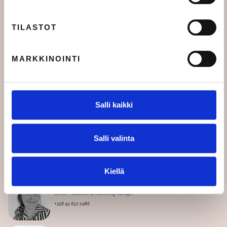
Tule kumppaniksi
TILASTOT
Rekrytointipalvelut yrityksille
MARKKINOINTI
Ota yhteyttä
Salli kaikki
MK-tiimi
Saana Vuolasvirta
Salli valinta
Head of Partnerships
+358 40 129 3890
Kiellä
Emmi Paunonen
Senior Production & Marketing Manager
+358 45 652 5986