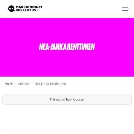
Nea-Janica Henttunen
Home
/
Authors
/
Nea-Janica Henttunen
This author has no posts.