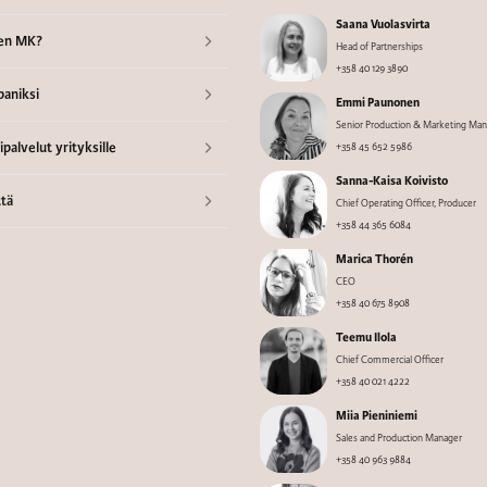
Saana Vuolasvirta
en MK?
Head of Partnerships
+358 40 129 3890
aniksi
Emmi Paunonen
Senior Production & Marketing Ma
palvelut yrityksille
+358 45 652 5986
Sanna-Kaisa Koivisto
tä
Chief Operating Officer, Producer
+358 44 365 6084
Marica Thorén
CEO
+358 40 675 8908
Teemu Ilola
Chief Commercial Officer
+358 40 021 4222
Miia Pieniniemi
Sales and Production Manager
+358 40 963 9884