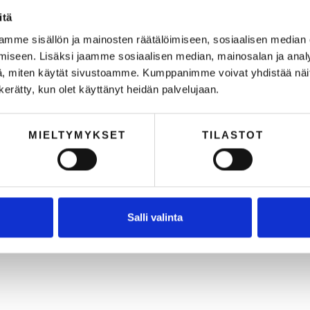
itä
mme sisällön ja mainosten räätälöimiseen, sosiaalisen median
iseen. Lisäksi jaamme sosiaalisen median, mainosalan ja analy
, miten käytät sivustoamme. Kumppanimme voivat yhdistää näitä t
n kerätty, kun olet käyttänyt heidän palvelujaan.
MIELTYMYKSET
TILASTOT
Salli valinta