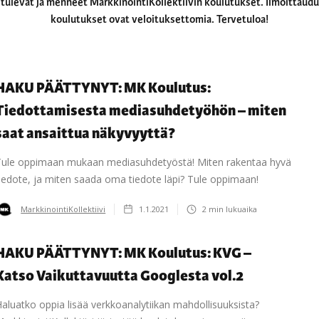
 tulevat ja menneet MarkkinointiKollektiivin koulutukset. Ilmoittaud
koulutukset ovat veloituksettomia. Tervetuloa!
HAKU PÄÄTTYNYT: MK Koulutus:
Tiedottamisesta mediasuhdetyöhön – miten
saat ansaittua näkyvyyttä?
Tule oppimaan mukaan mediasuhdetyöstä! Miten rakentaa hyvä
iedote, ja miten saada oma tiedote läpi? Tule oppimaan!
MarkkinointiKollektiivi
1.1.2021
2
min lukuaika
HAKU PÄÄTTYNYT: MK Koulutus: KVG –
Katso Vaikuttavuutta Googlesta vol.2
aluatko oppia lisää verkkoanalytiikan mahdollisuuksista?