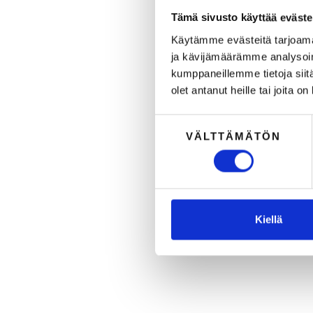
Tämä sivusto käyttää eväste
Käytämme evästeitä tarjoama
ja kävijämäärämme analysoim
kumppaneillemme tietoja siitä
olet antanut heille tai joita o
Suostumuksen
VÄLTTÄMÄTÖN
valinta
Kiellä