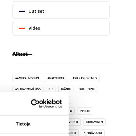
Uutiset
Video
Aiheet
AAMUKAHVISEURA
ANALYTIIKKA
ASIAKASKOKEMUS
ASIAKASYMMÄRRYS
B2B
BRÄNDI
BUDJETOINTI
DATA
DIGITAALINEN MARKKINOINTI
HAKUKONEOPTIMOINTI
HINNOITTELU
INSIGHT
INSPIRAATIO
JAKSAMINEN JA HYVINVOINTI
JOHTAMINEN
Tietoja
KANSAINVÄLISYYS
KASVUMARKKINOINTI
KIPINÄVUORO