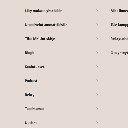
Liity mukaan yhteisöön
Mikä ihme
Urapalvelut ammattilaisille
Tule kumpp
Tilaa MK Uutiskirje
Rekrytointi
Blogit
Ota yhteyt
Koulutukset
Podcast
Rekry
Tapahtumat
Uutiset