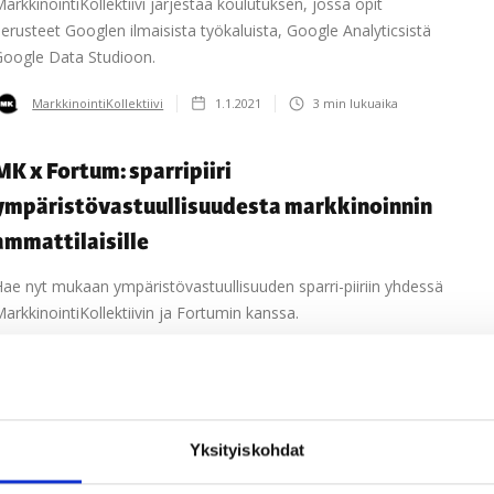
arkkinointiKollektiivi järjestää koulutuksen, jossa opit
erusteet Googlen ilmaisista työkaluista, Google Analyticsistä
Google Data Studioon.
MarkkinointiKollektiivi
1.1.2021
3
min lukuaika
MK x Fortum: sparripiiri
ympäristövastuullisuudesta markkinoinnin
ammattilaisille
ae nyt mukaan ympäristövastuullisuuden sparri-piiriin yhdessä
arkkinointiKollektiivin ja Fortumin kanssa.
MarkkinointiKollektiivi
19.10.2020
3
min lukuaika
Yksityiskohdat
2 / 2