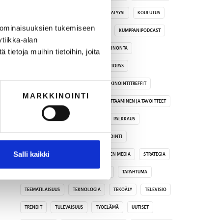
KOHDENTAMINEN
KOHDERYHMÄANALYYSI
KOULUTUS
 ominaisuuksien tukemiseen
KRIISIVIESTINTÄ
KUMPPANIBLOGI
KUMPPANIPODCAST
tiikka-alan
LAINSÄÄDÄNTÖ
LUOVUUS
MAINONTA
ietoja muihin tietoihin, joita
MARKKINOINTIMIKS
MARKKINOINTIOPAS
MARKKINOINTITEKNOLOGIA
MARKKINOINTITREFFIT
MARKKINOINTI
MEDIA
MIKÄ ON TÄRKEÄÄ?
MITTAAMINEN JA TAVOITTEET
MOT
MYYNTI
OPPIMINEN
PALKKAUS
PODCAST JA AUDIO
PR
REKRYTOINTI
Salli kaikki
SISÄLTÖMARKKINOINTI
SOSIAALINEN MEDIA
STRATEGIA
SUNNUNTAIBRUNSSI
SUUNNITTELU
TAPAHTUMA
TEEMATILAISUUS
TEKNOLOGIA
TEKOÄLY
TELEVISIO
TRENDIT
TULEVAISUUS
TYÖELÄMÄ
UUTISET