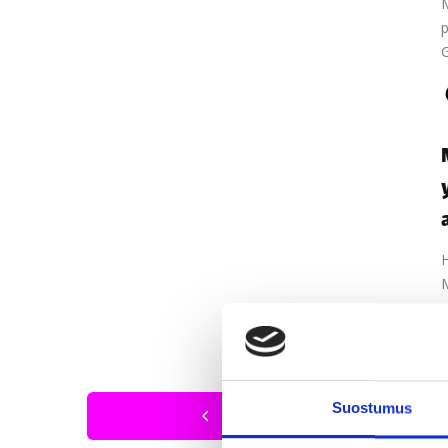
M
p
H
M
Suostumus
Previous