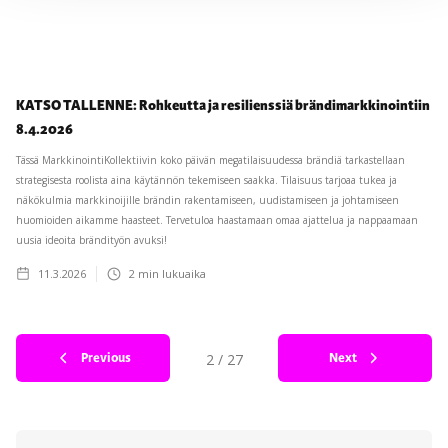
KATSO TALLENNE: Rohkeutta ja resilienssiä brändimarkkinointiin
8.4.2026
Tässä MarkkinointiKollektiivin koko päivän megatilaisuudessa brändiä tarkastellaan
strategisesta roolista aina käytännön tekemiseen saakka. Tilaisuus tarjoaa tukea ja
näkökulmia markkinoijille brändin rakentamiseen, uudistamiseen ja johtamiseen
huomioiden aikamme haasteet. Tervetuloa haastamaan omaa ajattelua ja nappaamaan
uusia ideoita brändityön avuksi!
11.3.2026
2
min lukuaika
Previous
Next
2 / 27