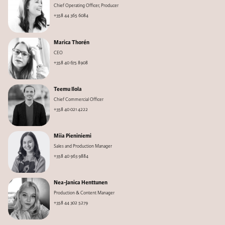
Chief Operating Officer, Producer
+358 44 365 6084
Marica Thorén
CEO
+358 40 675 8908
Teemu Ilola
Chief Commercial Officer
+358 40 021 4222
Miia Pieniniemi
Sales and Production Manager
+358 40 963 9884
Nea-Janica Henttunen
Production & Content Manager
+358 44 302 5279