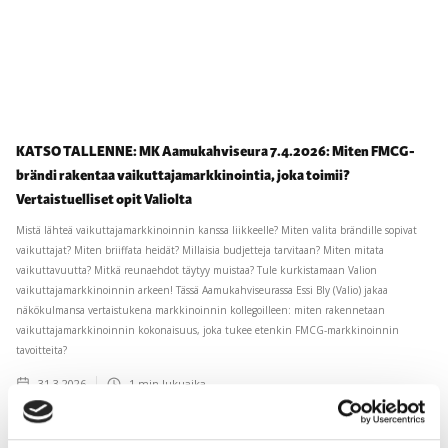
KATSO TALLENNE: MK Aamukahviseura 7.4.2026: Miten FMCG-
brändi rakentaa vaikuttajamarkkinointia, joka toimii?
Vertaistuelliset opit Valiolta
Mistä lähteä vaikuttajamarkkinoinnin kanssa liikkeelle? Miten valita brändille sopivat
vaikuttajat? Miten briiffata heidät? Millaisia budjetteja tarvitaan? Miten mitata
vaikuttavuutta? Mitkä reunaehdot täytyy muistaa? Tule kurkistamaan Valion
vaikuttajamarkkinoinnin arkeen! Tässä Aamukahviseurassa Essi Bly (Valio) jakaa
näkökulmansa vertaistukena markkinoinnin kollegoilleen: miten rakennetaan
vaikuttajamarkkinoinnin kokonaisuus, joka tukee etenkin FMCG-markkinoinnin
tavoitteita?
31.3.2026
1
min lukuaika