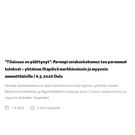
*Tilaisuus on päättynyt*: Parempi asiakaskokemus tuo paremmat
tulokset – yhteinen iltapäivä markkinoinnin ja myynnin
ammattilaisille / 6.5.2026 Oulu
Parempi asiakaskokemus on sekä markkinoinnin että myynnin yhteinen tavoite.
MarkkinointiKollektiivi ja MyyntiKollektiivi kutsuvat sinut Ouluun markkinoinnin ja
myynnin yhteiseen iltapäivään!
1.4.2026
3
min lukuaika