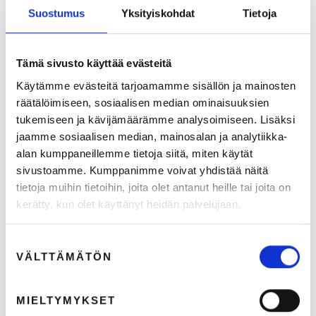
Suostumus
Yksityiskohdat
Tietoja
Tämä sivusto käyttää evästeitä
Käytämme evästeitä tarjoamamme sisällön ja mainosten
räätälöimiseen, sosiaalisen median ominaisuuksien
tukemiseen ja kävijämäärämme analysoimiseen. Lisäksi
*Tilaisuus on päättynyt*: FMCG-markkinoijan iltapäivä – 4
jaamme sosiaalisen median, mainosalan ja analytiikka-
ratkaisua arjen haasteisiin / 22.4.2026 Helsinki
alan kumppaneillemme tietoja siitä, miten käytät
Hae mukaan FMCG-markkinoijien iltapäivään! Tämän tilaisuuden kautta haluamme
sivustoamme. Kumppanimme voivat yhdistää näitä
antaa tukemme sinulle, FMCG-markkinoinnin ammattilainen: saat yhdessä iltapäivässä
tietoja muihin tietoihin, joita olet antanut heille tai joita on
näkymää oman alasi markkinoinnin kenttään sekä verkostoitumista vertaiskollegoiden
kerätty, kun olet käyttänyt heidän palvelujaan.
kanssa.
17.3.2026
3
min lukuaika
Suostumuksen
VÄLTTÄMÄTÖN
valinta
MIELTYMYKSET