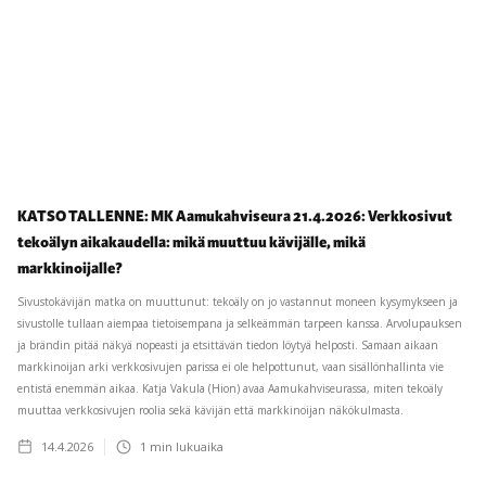
KATSO TALLENNE: MK Aamukahviseura 21.4.2026: Verkkosivut
tekoälyn aikakaudella: mikä muuttuu kävijälle, mikä
markkinoijalle?
Sivustokävijän matka on muuttunut: tekoäly on jo vastannut moneen kysymykseen ja
sivustolle tullaan aiempaa tietoisempana ja selkeämmän tarpeen kanssa. Arvolupauksen
ja brändin pitää näkyä nopeasti ja etsittävän tiedon löytyä helposti. Samaan aikaan
markkinoijan arki verkkosivujen parissa ei ole helpottunut, vaan sisällönhallinta vie
entistä enemmän aikaa. Katja Vakula (Hion) avaa Aamukahviseurassa, miten tekoäly
muuttaa verkkosivujen roolia sekä kävijän että markkinoijan näkökulmasta.
14.4.2026
1
min lukuaika