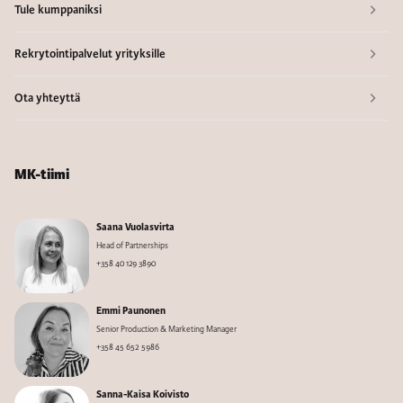
Tule kumppaniksi
Rekrytointipalvelut yrityksille
Ota yhteyttä
MK-tiimi
Saana Vuolasvirta
Head of Partnerships
+358 40 129 3890
Emmi Paunonen
Senior Production & Marketing Manager
+358 45 652 5986
Sanna-Kaisa Koivisto