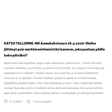
KATSO TALLENNE: MK Aamukahviseura 28.4.2026: Oletko
jättänyt pois markkinointimixistäsi kanavan, joka puetaan päälle
koko päiväksi?
Markkinoinnissa käytetään paljon aikaa mediamixin optimointiin. Omalle brändille
huomion ostamisen suunnittelu ja toteutus on kriittistä, kun kilpailu huomiosta käy
kovempana kuin koskaan. Samaan aikaan yksi huomiota ja tunteita herättävistä
kanavista on jo fyysisesti ihmisten kädessä, puettuna päälle tai muistuttamassa
työpöydällä päivästä toiseen ilman mainosblokkeja ja usein ilman kilpailevaa sisältöä
vieressä. Kaisa Ala-Laurila (Innoflame) kertoo Aamukahviseurassa mitä kansainvälinen
data kertoo tuotemedian vaikutuksesta brändin muistijälkeen ja ostokäyttäytymiseen
21.4.2026
1
min lukuaika