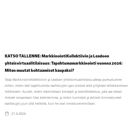
KATSO TALLENNE: MarkkinointiKollektiivin ja Leadoon
yhteisvirtuaalitilaisuus: Tapahtumamarkkinointi vuonna 2026:
Miten muutat kohtaamiset kaupaksi?
Tässä MarkkinointiKollektiivin ja Leadoon yhteisvirtuaalitilaisuudessa pureudumme
siihen, miten teet tapahtumista osallistujien ajan arvoisia sekä yrityksesi tehokkaimman
liidikoneen. Kuulet, miten rakennetaan konsepti ja brändikokemus, joka saa oikeat
ihmiset raivaamaan tilaa kalenteriinsa, ja miten tunnistat ja aktivoit kiinnostuneet
osallistujat juuri sillä hetkellä, kun he ovat innostuneimmillaan.
21.4.2026