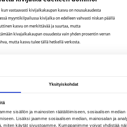
, kun vastaavasti kivijalkakaupan kasvu on nousukaudesta
sä myyntikilpailussa kivijalka on edelleen vahvasti niskan päällä
tinen kasvu on merkittävää ja suurtaa, mutta
stämään kivajalkakaupan osuudesta vain yhden prosentin verran
ahva, mutta kasvu tulee tällä hetkellä verkosta.
aan jatkaa kasvuaan
in tai muun älylaitteen parissa. Luku on järisyttävä ja siitä herää
lemmeko tuomittuja olemaan kohta ”online” koko
Yksityiskohdat
ä vuodesta 2019 tulee ensimmäinen vuosi, jolloin älypuhelimen
etyn ajan. Läsnäolo digitaalisissa kanavissa on koko ajan
yliseksi on välttämätöntä.
itä
mme sisällön ja mainosten räätälöimiseen, sosiaalisen median
t kasvajat taistelussa ihmisten
iseen. Lisäksi jaamme sosiaalisen median, mainosalan ja analy
, miten käytät sivustoamme. Kumppanimme voivat yhdistää näitä t