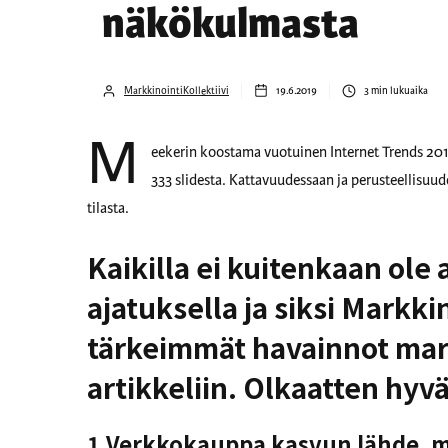
näkökulmasta
MarkkinointiKollektiivi
19.6.2019
3
min lukuaika
M
eekerin koostama vuotuinen Internet Trends 2019 
333 slidesta. Kattavuudessaan ja perusteellisuu
tilasta.
Kaikilla ei kuitenkaan ole 
ajatuksella ja siksi Markkin
tärkeimmät havainnot mar
artikkeliin. Olkaatten hyvä
1.Verkkokauppa kasvun lähde, mu