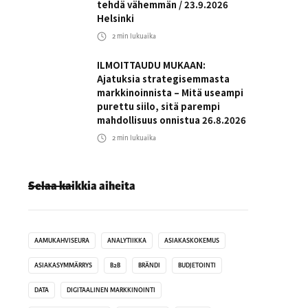
tehdä vähemmän / 23.9.2026
Helsinki
2
min lukuaika
ILMOITTAUDU MUKAAN:
Ajatuksia strategisemmasta
markkinoinnista – Mitä useampi
purettu siilo, sitä parempi
mahdollisuus onnistua 26.8.2026
2
min lukuaika
Selaa kaikkia aiheita
AAMUKAHVISEURA
ANALYTIIKKA
ASIAKASKOKEMUS
ASIAKASYMMÄRRYS
B2B
BRÄNDI
BUDJETOINTI
DATA
DIGITAALINEN MARKKINOINTI