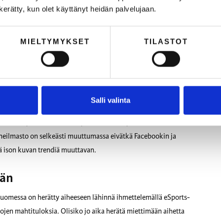
n kerätty, kun olet käyttänyt heidän palvelujaan.
 sosiaaliseen mediaan käyttämässä ajassa. Facebookiin käytetty
malla tasolla viime vuoden kanssa. Muiden TOP10-käytetyimpien
MIELTYMYKSET
TILASTOT
vuonna.
sen datan luovuttamiseen
Salli valinta
ksi kohdennetuista eduista tai paremmin osuvista suosituksista?
isäksi 74% jenkeistä suostuu jakamaan tietojansa saadakseen
eilmasto on selkeästi muuttumassa eivätkä Facebookin ja
ä ison kuvan trendiä muuttavan.
ään
. Suomessa on herätty aiheeseen lähinnä ihmettelemällä eSports-
mojen mahtituloksia. Olisiko jo aika herätä miettimään aihetta