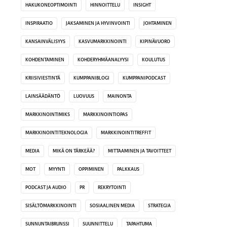
HAKUKONEOPTIMOINTI
HINNOITTELU
INSIGHT
INSPIRAATIO
JAKSAMINEN JA HYVINVOINTI
JOHTAMINEN
KANSAINVÄLISYYS
KASVUMARKKINOINTI
KIPINÄVUORO
KOHDENTAMINEN
KOHDERYHMÄANALYYSI
KOULUTUS
KRIISIVIESTINTÄ
KUMPPANIBLOGI
KUMPPANIPODCAST
LAINSÄÄDÄNTÖ
LUOVUUS
MAINONTA
MARKKINOINTIMIKS
MARKKINOINTIOPAS
MARKKINOINTITEKNOLOGIA
MARKKINOINTITREFFIT
MEDIA
MIKÄ ON TÄRKEÄÄ?
MITTAAMINEN JA TAVOITTEET
MOT
MYYNTI
OPPIMINEN
PALKKAUS
PODCAST JA AUDIO
PR
REKRYTOINTI
SISÄLTÖMARKKINOINTI
SOSIAALINEN MEDIA
STRATEGIA
SUNNUNTAIBRUNSSI
SUUNNITTELU
TAPAHTUMA