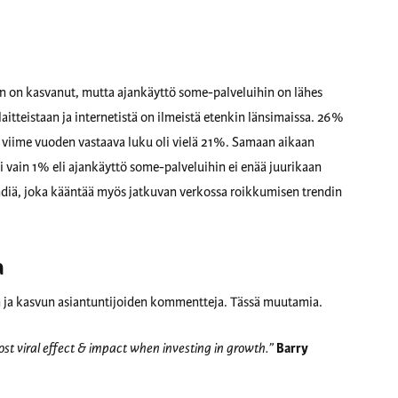
aan on kasvanut, mutta ajankäyttö some-palveluihin on lähes
aitteistaan ja internetistä on ilmeistä etenkin länsimaissa. 26%
un viime vuoden vastaava luku oli vielä 21%. Samaan aikaan
 vain 1% eli ajankäyttö some-palveluihin ei enää juurikaan
ndiä, joka kääntää myös jatkuvan verkossa roikkumisen trendin
a
an ja kasvun asiantuntijoiden kommentteja. Tässä muutamia.
st viral effect & impact when investing in growth.”
Barry