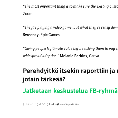
“The most important thing is to make sure the existing cust
Zoom
“They’re playing a video game, but what they’re really doing 
Sweeney
, Epic Games
“Giving people legitimate value before asking them to pay 
widespread adoption.”
Melanie Perkins
, Canva
Perehdyitkö itsekin raporttiin ja
jotain tärkeää?
Jatketaan keskustelua FB-ryhmäs
Julkaistu
19.6.2019
Uutiset
-kategoriassa