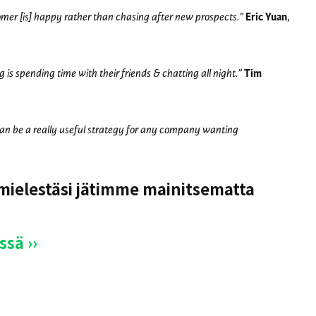
omer [is] happy rather than chasing after new prospects.”
Eric Yuan
,
is spending time with their friends & chatting all night.”
Tim
can be a really useful strategy for any company wanting
 mielestäsi jätimme mainitsematta
sä ››