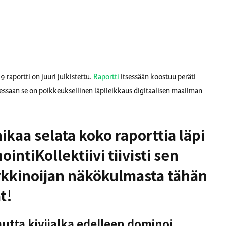
raportti on juuri julkistettu.
Raportti
itsessään koostuu peräti
dessaan se on poikkeuksellinen läpileikkaus digitaalisen maailman
aikaa selata koko raporttia läpi
ointiKollektiivi tiivisti sen
kkinoijan näkökulmasta tähän
t!
tta kivijalka edelleen dominoi