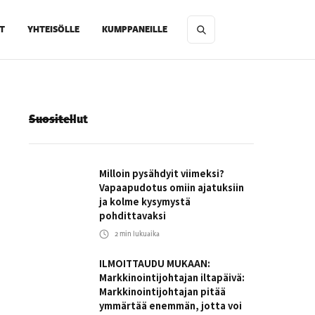
T
YHTEISÖLLE
KUMPPANEILLE
Suositellut
Milloin pysähdyit viimeksi?
Vapaapudotus omiin ajatuksiin
ja kolme kysymystä
pohdittavaksi
2
min lukuaika
ILMOITTAUDU MUKAAN:
Markkinointijohtajan iltapäivä:
Markkinointijohtajan pitää
ymmärtää enemmän, jotta voi