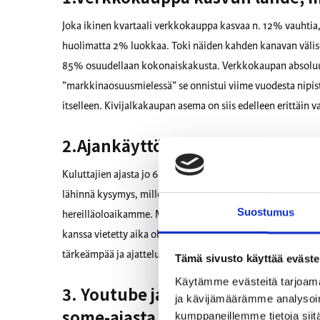
Joka ikinen kvartaali verkkokauppa kasvaa n. 12% vauhtia
huolimatta 2% luokkaa. Toki näiden kahden kanavan välises
85% osuudellaan kokonaiskakusta. Verkkokaupan absoluut
”markkinaosuusmielessä” se onnistui viime vuodesta nipi
itselleen. Kivijalkakaupan asema on siis edelleen erittäin v
2.Ajankäyttö digitaaliseen medi
Kuluttajien ajasta jo 6,3h menee päivittäin kännykän, läppär
lähinnä kysymys, milloin kasvun raja tulee vastaan vai o
Suostumus
hereilläoloaikamme. Meekerin raportti myös ennustaa, ett
kanssa vietetty aika ohittaa vihdoin television parissa viet
tärkeämpää ja ajattelumallin muuttaminen digital-first -ty
Tämä sivusto käyttää eväste
Käytämme evästeitä tarjoama
3. Youtube ja Instagram vahvimma
ja kävijämäärämme analysoim
some-ajasta
kumppaneillemme tietoja siitä