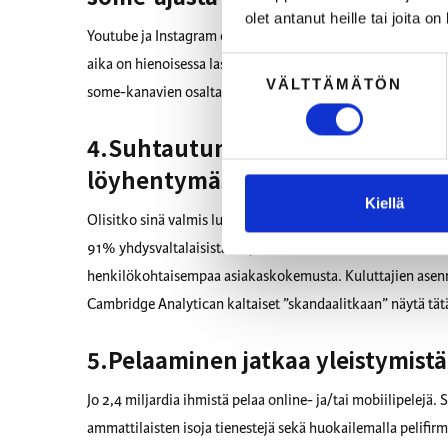
olet antanut heille tai joita o
Youtube ja Instagram ovat kasvattaneet osuuttaan ihmisten
aika on hienoisessa laskussa ja WhatsAppin käyttö on sa
Suostumuksen
VÄLTTÄMÄTÖN
valinta
some-kanavien osalta tilanne on samanlainen kuin viime 
4.Suhtautuminen henkilökohtai
löyhentymässä
Kiellä
Olisitko sinä valmis luovuttamaan dataa itsestäsi vastinee
91% yhdysvaltalaisista on ja se on todella korkea luku. L
henkilökohtaisempaa asiakaskokemusta. Kuluttajien asenn
Cambridge Analytican kaltaiset ”skandaalitkaan” näytä tät
5.Pelaaminen jatkaa yleistymist
Jo 2,4 miljardia ihmistä pelaa online- ja/tai mobiilipelejä
ammattilaisten isoja tienestejä sekä huokailemalla pelifir