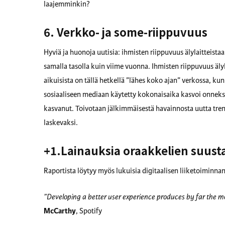
laajemminkin?
6. Verkko- ja some-riippuvuus
Hyviä ja huonoja uutisia: ihmisten riippuvuus älylaitteist
samalla tasolla kuin viime vuonna. Ihmisten riippuvuus älyl
aikuisista on tällä hetkellä ”lähes koko ajan” verkossa, k
sosiaaliseen mediaan käytetty kokonaisaika kasvoi onneksi
kasvanut. Toivotaan jälkimmäisestä havainnosta uutta tre
laskevaksi.
+1.Lainauksia oraakkelien suust
Raportista löytyy myös lukuisia digitaalisen liiketoiminn
”Developing a better user experience produces by far the mo
McCarthy
, Spotify