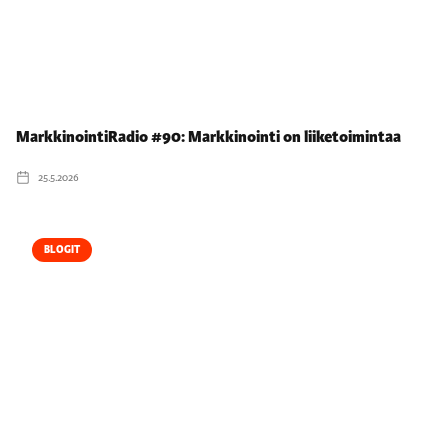
MarkkinointiRadio #90: Markkinointi on liiketoimintaa
25.5.2026
BLOGIT