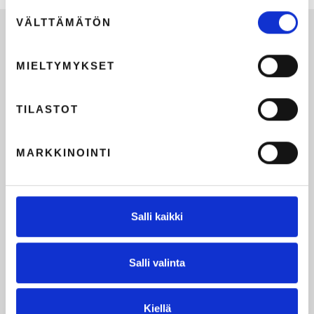
Suostumuksen
VÄLTTÄMÄTÖN
valinta
MIELTYMYKSET
TILASTOT
MARKKINOINTI
Salli kaikki
Salli valinta
Kiellä