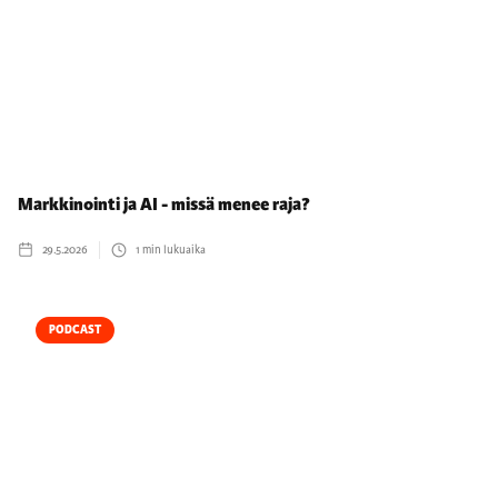
Markkinointi ja AI - missä menee raja?
29.5.2026
1
min lukuaika
PODCAST