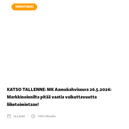
TAPAHTUMAT
KATSO TALLENNE: MK Aamukahviseura 26.5.2026:
Markkinoinnilta pitää vaatia vaikuttavuutta
liiketoimintaan!
19.5.2026
1
min lukuaika