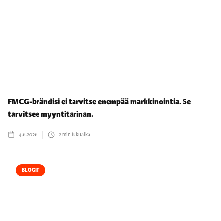
FMCG-brändisi ei tarvitse enempää markkinointia. Se
tarvitsee myyntitarinan.
4.6.2026
2
min lukuaika
BLOGIT