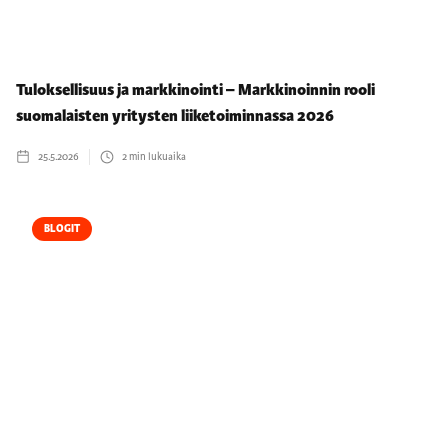
Tuloksellisuus ja markkinointi – Markkinoinnin rooli
suomalaisten yritysten liiketoiminnassa 2026
25.5.2026
2
min lukuaika
BLOGIT