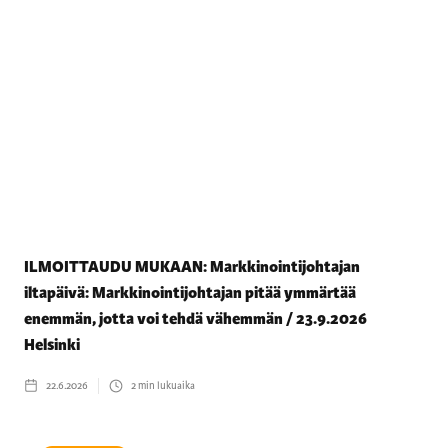
ILMOITTAUDU MUKAAN: Markkinointijohtajan
iltapäivä: Markkinointijohtajan pitää ymmärtää
enemmän, jotta voi tehdä vähemmän / 23.9.2026
Helsinki
22.6.2026
2
min lukuaika