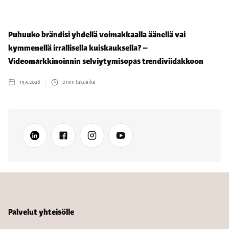
Puhuuko brändisi yhdellä voimakkaalla äänellä vai
kymmenellä irrallisella kuiskauksella? –
Videomarkkinoinnin selviytymisopas trendiviidakkoon
19.5.2026
2
min lukuaika
Palvelut yhteisölle