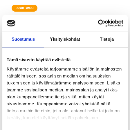
TAPAHTUMAT
Suostumus
Yksityiskohdat
Tietoja
Tämä sivusto käyttää evästeitä
Käytämme evästeitä tarjoamamme sisällön ja mainosten
räätälöimiseen, sosiaalisen median ominaisuuksien
tukemiseen ja kävijämäärämme analysoimiseen. Lisäksi
jaamme sosiaalisen median, mainosalan ja analytiikka-
KATSO TALLENNE: MK Aamukahviseura 19.5.2026:
alan kumppaneillemme tietoja siitä, miten käytät
Työnantajabrändi jää usein kahden tuolin väliin – apua
sivustoamme. Kumppanimme voivat yhdistää näitä
markkinoinnin ja HR:n yhteistyöhön
tietoja muihin tietoihin, joita olet antanut heille tai joita on
kerätty, kun olet käyttänyt heidän palvelujaan.
12.5.2026
1
min lukuaika