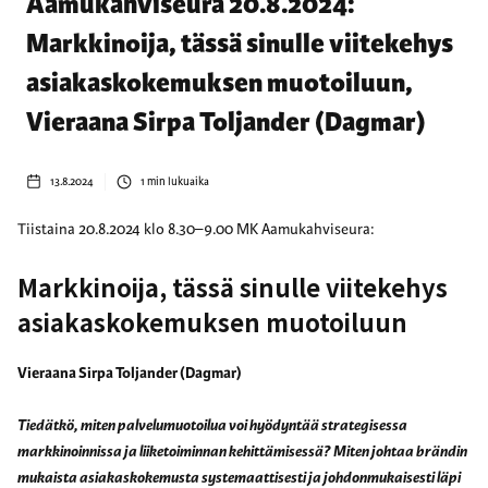
Aamukahviseura 20.8.2024:
Markkinoija, tässä sinulle viitekehys
asiakaskokemuksen muotoiluun,
Vieraana Sirpa Toljander (Dagmar)
13.8.2024
1
min lukuaika
Tiistaina 20.8.2024 klo 8.30–9.00 MK Aamukahviseura:
Markkinoija, tässä sinulle viitekehys
asiakaskokemuksen muotoiluun
Vieraana Sirpa Toljander (Dagmar)
Tiedätkö, miten palvelumuotoilua voi hyödyntää strategisessa
markkinoinnissa ja liiketoiminnan kehittämisessä? Miten johtaa brändin
mukaista asiakaskokemusta systemaattisesti ja johdonmukaisesti läpi