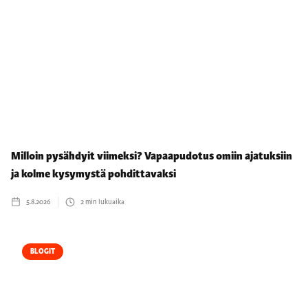
Milloin pysähdyit viimeksi? Vapaapudotus omiin ajatuksiin
ja kolme kysymystä pohdittavaksi
5.8.2026
2
min lukuaika
BLOGIT