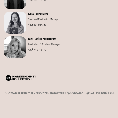
+358 40 021 4222
Miia Pieniniemi
Sales and Production Manager
+358 40 963 9884
Nea-Janica Henttunen
Production & Content Manager
+358 44 302 5279
Suomen suurin markkinoinnin ammattilaisten yhteisö. Tervetuloa mukaan!