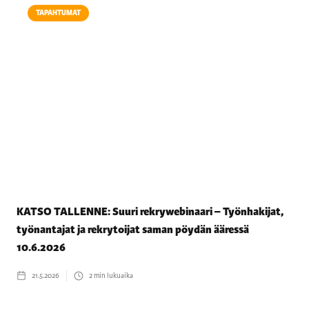
TAPAHTUMAT
KATSO TALLENNE: Suuri rekrywebinaari – Työnhakijat,
työnantajat ja rekrytoijat saman pöydän ääressä
10.6.2026
21.5.2026
2
min lukuaika