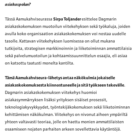
asiakaspolun?
Tässä Aamukahviseurassa
Sirpa Toljander
esittelee Dagmarin
asiakaskokemuksen muotoilun viitekehyksen sekä työkaluja, joiden
avulla koko organisaation asiakaskokemuksen voi nostaa uudelle
tasolle. Kattavan viitekehyksen luomisessa on ollut mukana
tutkijoita, strategisen markkinoinnin ja liiketoiminnan ammattilaisia
sekä palvelumuotoilun ja kohtaamissuunnittelun osaajia, eli asiaa
on katsottu taatusti monelta kantilta.
Tämä Aamukahviseura-lähetys antaa näkökulmia jokaiselle
asiakaskokemuksesta kiinnostuneelle ja sitä työkseen tekevälle
.
Dagmarin asiakaskokemuksen viitekehys huomioi
asiakasymmärryksen lisäksi yrityksen sisäiset prosessit,
teknologiakyvykkyydet, työntekijäkokemuksen sekä liiketoiminnan
kehittämisen näkökulman. Viitekehys on nivonut aiheen ympäriltä
yhteen valtavasti teoriaa, jolle on haettu monien ammattilaisten
osaamiseen nojaten parhaiten arkeen sovellettavia käytäntöjä.