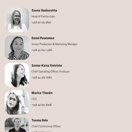
Saana Vuolasvirta
Head of Partnerships
+358 40 129 3890
Emmi Paunonen
Senior Production & Marketing Manager
+358 45 652 5986
Sanna-Kaisa Koivisto
Chief Operating Officer, Producer
+358 44 365 6084
Marica Thorén
CEO
+358 40 675 8908
Teemu Ilola
Chief Commercial Officer