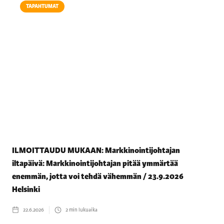
TAPAHTUMAT
ILMOITTAUDU MUKAAN: Markkinointijohtajan
iltapäivä: Markkinointijohtajan pitää ymmärtää
enemmän, jotta voi tehdä vähemmän / 23.9.2026
Helsinki
22.6.2026
2
min lukuaika