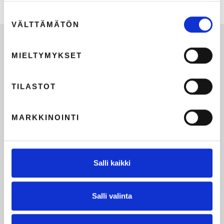
Suostumuksen
VÄLTTÄMÄTÖN
valinta
MIELTYMYKSET
TILASTOT
MARKKINOINTI
Salli kaikki
Salli valinta