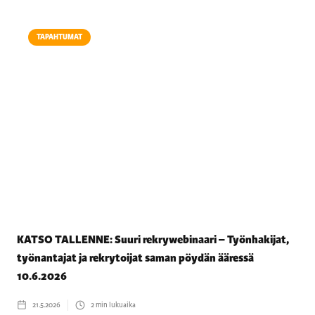
TAPAHTUMAT
KATSO TALLENNE: Suuri rekrywebinaari – Työnhakijat,
työnantajat ja rekrytoijat saman pöydän ääressä
10.6.2026
21.5.2026
2
min lukuaika