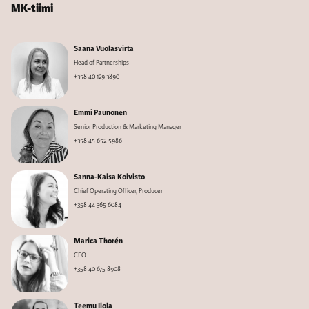
MK-tiimi
Saana Vuolasvirta
Head of Partnerships
+358 40 129 3890
Emmi Paunonen
Senior Production & Marketing Manager
+358 45 652 5986
Sanna-Kaisa Koivisto
Chief Operating Officer, Producer
+358 44 365 6084
Marica Thorén
CEO
+358 40 675 8908
Teemu Ilola