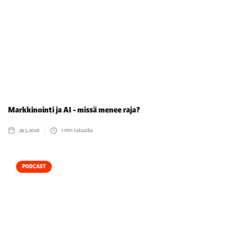
Markkinointi ja AI - missä menee raja?
29.5.2026
1
min lukuaika
PODCAST