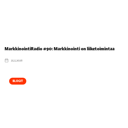
MarkkinointiRadio #90: Markkinointi on liiketoimintaa
25.5.2026
BLOGIT