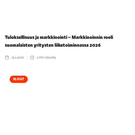
Tuloksellisuus ja markkinointi – Markkinoinnin rooli
suomalaisten yritysten liiketoiminnassa 2026
25.5.2026
2
min lukuaika
BLOGIT