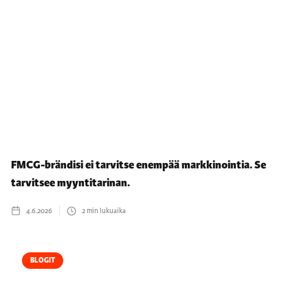
FMCG-brändisi ei tarvitse enempää markkinointia. Se
tarvitsee myyntitarinan.
4.6.2026
2
min lukuaika
BLOGIT