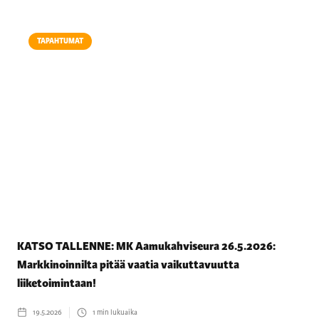
TAPAHTUMAT
KATSO TALLENNE: MK Aamukahviseura 26.5.2026:
Markkinoinnilta pitää vaatia vaikuttavuutta
liiketoimintaan!
19.5.2026
1
min lukuaika