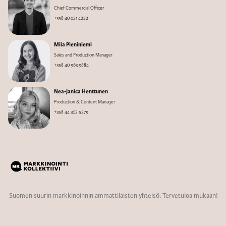
Chief Commercial Officer
+358 40 021 4222
Miia Pieniniemi
Sales and Production Manager
+358 40 963 9884
Nea-Janica Henttunen
Production & Content Manager
+358 44 302 5279
Suomen suurin markkinoinnin ammattilaisten yhteisö. Tervetuloa mukaan!