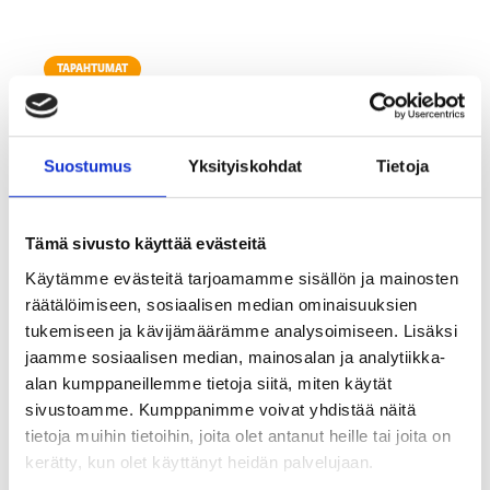
TAPAHTUMAT
Suostumus
Yksityiskohdat
Tietoja
Tämä sivusto käyttää evästeitä
Käytämme evästeitä tarjoamamme sisällön ja mainosten
räätälöimiseen, sosiaalisen median ominaisuuksien
tukemiseen ja kävijämäärämme analysoimiseen. Lisäksi
jaamme sosiaalisen median, mainosalan ja analytiikka-
KATSO TALLENNE: MK Aamukahviseura 19.5.2026:
alan kumppaneillemme tietoja siitä, miten käytät
Työnantajabrändi jää usein kahden tuolin väliin – apua
sivustoamme. Kumppanimme voivat yhdistää näitä
tietoja muihin tietoihin, joita olet antanut heille tai joita on
markkinoinnin ja HR:n yhteistyöhön
kerätty, kun olet käyttänyt heidän palvelujaan.
12.5.2026
1
min lukuaika