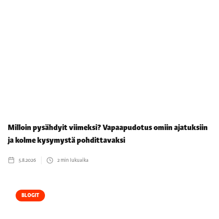
Milloin pysähdyit viimeksi? Vapaapudotus omiin ajatuksiin
ja kolme kysymystä pohdittavaksi
5.8.2026
2
min lukuaika
BLOGIT