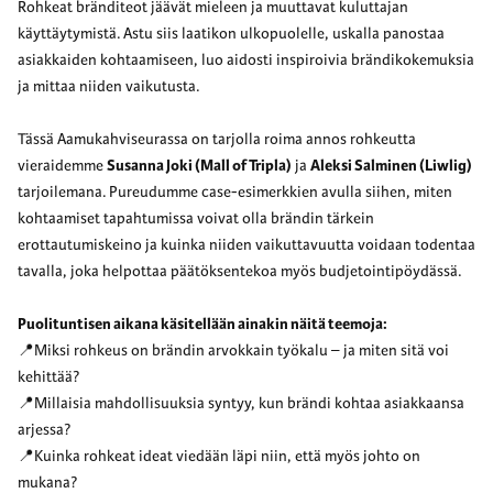
Rohkeat bränditeot jäävät mieleen ja muuttavat kuluttajan
käyttäytymistä. Astu siis laatikon ulkopuolelle, uskalla panostaa
asiakkaiden kohtaamiseen, luo aidosti inspiroivia brändikokemuksia
ja mittaa niiden vaikutusta.
Tässä Aamukahviseurassa on tarjolla roima annos rohkeutta
vieraidemme
Susanna Joki (Mall of Tripla)
ja
Aleksi Salminen (Liwlig)
tarjoilemana. Pureudumme case-esimerkkien avulla siihen, miten
kohtaamiset tapahtumissa voivat olla brändin tärkein
erottautumiskeino ja kuinka niiden vaikuttavuutta voidaan todentaa
tavalla, joka helpottaa päätöksentekoa myös budjetointipöydässä.
Puolituntisen aikana käsitellään ainakin näitä teemoja:
📍Miksi rohkeus on brändin arvokkain työkalu – ja miten sitä voi
kehittää?
📍Millaisia mahdollisuuksia syntyy, kun brändi kohtaa asiakkaansa
arjessa?
📍Kuinka rohkeat ideat viedään läpi niin, että myös johto on
mukana?