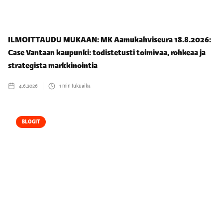
ILMOITTAUDU MUKAAN: MK Aamukahviseura 18.8.2026:
Case Vantaan kaupunki: todistetusti toimivaa, rohkeaa ja
strategista markkinointia
4.6.2026
1
min lukuaika
BLOGIT