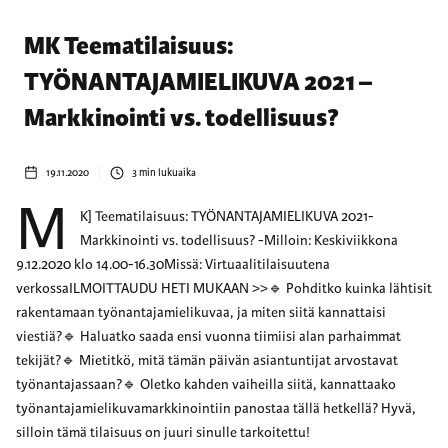
MK Teematilaisuus:
TYÖNANTAJAMIELIKUVA 2021 –
Markkinointi vs. todellisuus?
19.11.2020
3
min lukuaika
M
K] Teematilaisuus: TYÖNANTAJAMIELIKUVA 2021-
Markkinointi vs. todellisuus? -Milloin: Keskiviikkona
9.12.2020 klo 14.00-16.30Missä: Virtuaalitilaisuutena
verkossaILMOITTAUDU HETI MUKAAN >>🔹 Pohditko kuinka lähtisit
rakentamaan työnantajamielikuvaa, ja miten siitä kannattaisi
viestiä?🔹 Haluatko saada ensi vuonna tiimiisi alan parhaimmat
tekijät?🔹 Mietitkö, mitä tämän päivän asiantuntijat arvostavat
työnantajassaan?🔹 Oletko kahden vaiheilla siitä, kannattaako
työnantajamielikuvamarkkinointiin panostaa tällä hetkellä? Hyvä,
silloin tämä tilaisuus on juuri sinulle tarkoitettu!