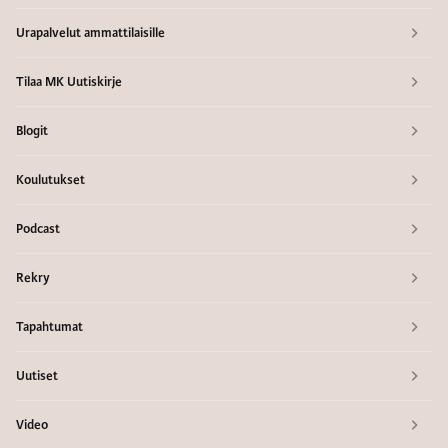
Urapalvelut ammattilaisille
Tilaa MK Uutiskirje
Blogit
Koulutukset
Podcast
Rekry
Tapahtumat
Uutiset
Video