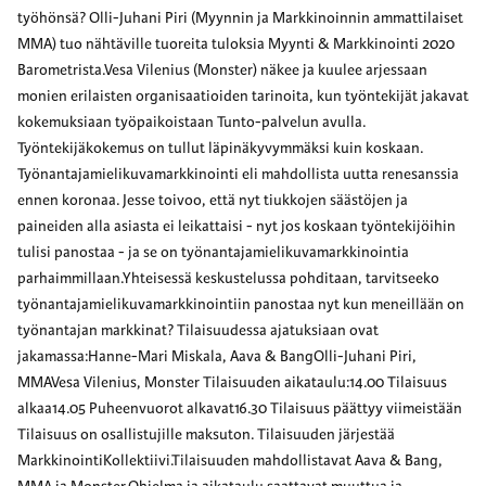
työhönsä? Olli-Juhani Piri (Myynnin ja Markkinoinnin ammattilaiset
MMA) tuo nähtäville tuoreita tuloksia Myynti & Markkinointi 2020
Barometrista.Vesa Vilenius (Monster) näkee ja kuulee arjessaan
monien erilaisten organisaatioiden tarinoita, kun työntekijät jakavat
kokemuksiaan työpaikoistaan Tunto-palvelun avulla.
Työntekijäkokemus on tullut läpinäkyvymmäksi kuin koskaan.
Työnantajamielikuvamarkkinointi eli mahdollista uutta renesanssia
ennen koronaa. Jesse toivoo, että nyt tiukkojen säästöjen ja
paineiden alla asiasta ei leikattaisi - nyt jos koskaan työntekijöihin
tulisi panostaa - ja se on työnantajamielikuvamarkkinointia
parhaimmillaan.Yhteisessä keskustelussa pohditaan, tarvitseeko
työnantajamielikuvamarkkinointiin panostaa nyt kun meneillään on
työnantajan markkinat? Tilaisuudessa ajatuksiaan ovat
jakamassa:Hanne-Mari Miskala, Aava & BangOlli-Juhani Piri,
MMAVesa Vilenius, Monster Tilaisuuden aikataulu:14.00 Tilaisuus
alkaa14.05 Puheenvuorot alkavat16.30 Tilaisuus päättyy viimeistään
Tilaisuus on osallistujille maksuton. Tilaisuuden järjestää
MarkkinointiKollektiivi.Tilaisuuden mahdollistavat Aava & Bang,