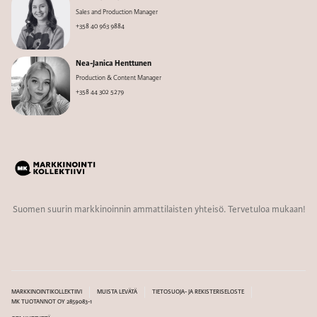
Sales and Production Manager
+358 40 963 9884
Nea-Janica Henttunen
Production & Content Manager
+358 44 302 5279
Suomen suurin markkinoinnin ammattilaisten yhteisö. Tervetuloa mukaan!
MARKKINOINTIKOLLEKTIIVI
MUISTA LEVÄTÄ
TIETOSUOJA- JA REKISTERISELOSTE
MK TUOTANNOT OY 2859083-1