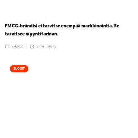
FMCG-brändisi ei tarvitse enempää markkinointia. Se
tarvitsee myyntitarinan.
4.6.2026
2
min lukuaika
BLOGIT