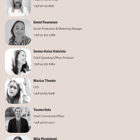
+358 40 129 3890
Emmi Paunonen
Senior Production & Marketing Manager
+358 45 652 5986
Sanna-Kaisa Koivisto
Chief Operating Officer, Producer
+358 44 365 6084
Marica Thorén
CEO
+358 40 675 8908
Teemu Ilola
Chief Commercial Officer
+358 40 021 4222
Miia Pieniniemi