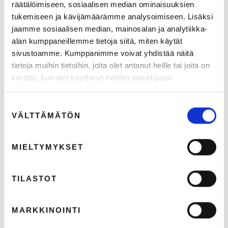
räätälöimiseen, sosiaalisen median ominaisuuksien
tukemiseen ja kävijämäärämme analysoimiseen. Lisäksi
jaamme sosiaalisen median, mainosalan ja analytiikka-
ILMOITTAUDU MUKAAN: Markkinointijohtajan iltapäivä:
alan kumppaneillemme tietoja siitä, miten käytät
Markkinointijohtajan pitää ymmärtää enemmän, jotta voi
sivustoamme. Kumppanimme voivat yhdistää näitä
tehdä vähemmän / 23.9.2026 Helsinki
tietoja muihin tietoihin, joita olet antanut heille tai joita on
kerätty, kun olet käyttänyt heidän palvelujaan.
22.6.2026
2
min lukuaika
Suostumuksen
VÄLTTÄMÄTÖN
valinta
TAPAHTUMAT
MIELTYMYKSET
TILASTOT
MARKKINOINTI