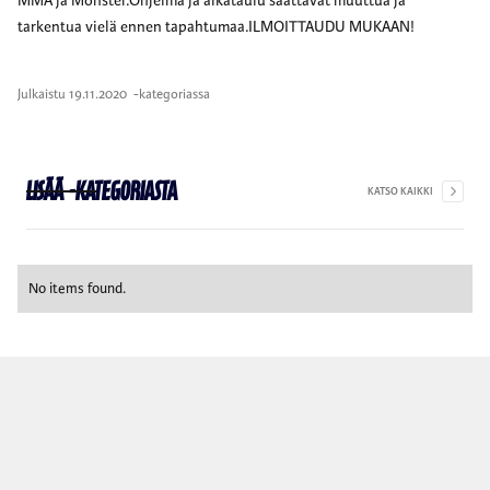
MMA ja Monster.Ohjelma ja aikataulu saattavat muuttua ja
tarkentua vielä ennen tapahtumaa.ILMOITTAUDU MUKAAN!
Julkaistu
19.11.2020
-kategoriassa
Lisää
-kategoriasta
KATSO KAIKKI
No items found.