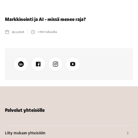
Markkinointi ja AI - missä menee raja?
29.5.2026
1
min lukuaika
Palvelut yhteisölle
Liity mukaan yhteisöön