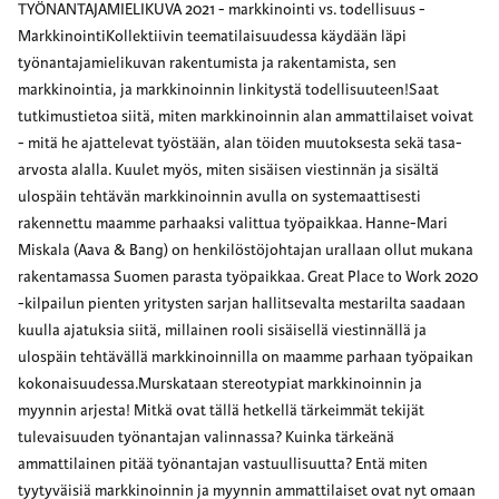
TYÖNANTAJAMIELIKUVA 2021 - markkinointi vs. todellisuus -
MarkkinointiKollektiivin teematilaisuudessa käydään läpi
työnantajamielikuvan rakentumista ja rakentamista, sen
markkinointia, ja markkinoinnin linkitystä todellisuuteen!Saat
tutkimustietoa siitä, miten markkinoinnin alan ammattilaiset voivat
- mitä he ajattelevat työstään, alan töiden muutoksesta sekä tasa-
arvosta alalla. Kuulet myös, miten sisäisen viestinnän ja sisältä
ulospäin tehtävän markkinoinnin avulla on systemaattisesti
rakennettu maamme parhaaksi valittua työpaikkaa. Hanne-Mari
Miskala (Aava & Bang) on henkilöstöjohtajan urallaan ollut mukana
rakentamassa Suomen parasta työpaikkaa. Great Place to Work 2020
-kilpailun pienten yritysten sarjan hallitsevalta mestarilta saadaan
kuulla ajatuksia siitä, millainen rooli sisäisellä viestinnällä ja
ulospäin tehtävällä markkinoinnilla on maamme parhaan työpaikan
kokonaisuudessa.Murskataan stereotypiat markkinoinnin ja
myynnin arjesta! Mitkä ovat tällä hetkellä tärkeimmät tekijät
tulevaisuuden työnantajan valinnassa? Kuinka tärkeänä
ammattilainen pitää työnantajan vastuullisuutta? Entä miten
tyytyväisiä markkinoinnin ja myynnin ammattilaiset ovat nyt omaan