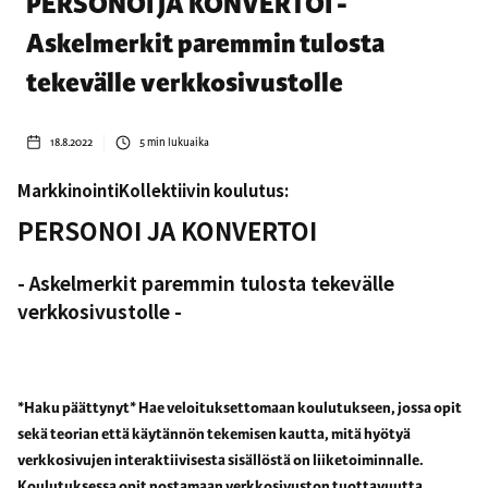
PERSONOI JA KONVERTOI -
Askelmerkit paremmin tulosta
tekevälle verkkosivustolle
18.8.2022
5
min lukuaika
MarkkinointiKollektiivin koulutus:
PERSONOI JA KONVERTOI
- Askelmerkit paremmin tulosta tekevälle
verkkosivustolle -
*Haku päättynyt* Hae veloituksettomaan koulutukseen, jossa opit
sekä teorian että käytännön tekemisen kautta, mitä hyötyä
verkkosivujen interaktiivisesta sisällöstä on liiketoiminnalle.
Koulutuksessa opit nostamaan verkkosivuston tuottavuutta