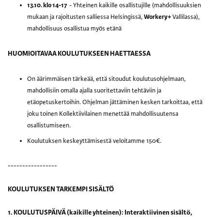
13.10. klo 14-17
- Yhteinen kaikille osallistujille (mahdollisuuksien
mukaan ja rajoitusten salliessa Helsingissä,
Workery+
Vallilassa),
mahdollisuus osallistua myös etänä
HUOMIOITAVAA KOULUTUKSEEN HAETTAESSA
On äärimmäisen tärkeää, että sitoudut koulutusohjelmaan,
mahdollisiin omalla ajalla suoritettaviin tehtäviin ja
etäopetuskertoihin. Ohjelman jättäminen kesken tarkoittaa, että
joku toinen Kollektiivilainen menettää mahdollisuutensa
osallistumiseen.
Koulutuksen keskeyttämisestä veloitamme 150€.
-----------------
KOULUTUKSEN TARKEMPI SISÄLTÖ
1. KOULUTUSPÄIVÄ (kaikille yhteinen): Interaktiivinen sisältö,