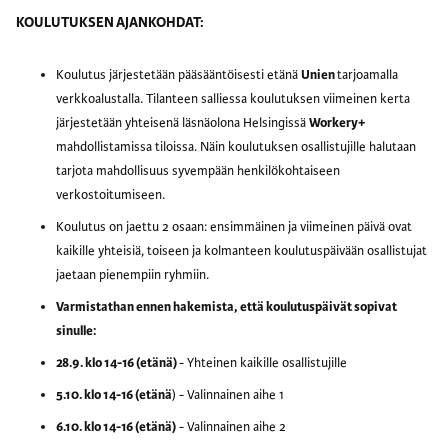
KOULUTUKSEN AJANKOHDAT:
Koulutus järjestetään pääsääntöisesti etänä
Unien
tarjoamalla
verkkoalustalla. Tilanteen salliessa koulutuksen viimeinen kerta
järjestetään yhteisenä läsnäolona Helsingissä
Workery+
mahdollistamissa tiloissa. Näin koulutuksen osallistujille halutaan
tarjota mahdollisuus syvempään henkilökohtaiseen
verkostoitumiseen.
Koulutus on jaettu 2 osaan: ensimmäinen ja viimeinen päivä ovat
kaikille yhteisiä, toiseen ja kolmanteen koulutuspäivään osallistujat
jaetaan pienempiin ryhmiin.
Varmistathan ennen hakemista, että koulutuspäivät sopivat
sinulle:
28.9. klo 14-16 (etänä)
- Yhteinen kaikille osallistujille
5.10. klo 14-16 (etänä
) - Valinnainen aihe 1
6.10. klo 14-16 (etänä)
- Valinnainen aihe 2