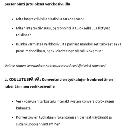
personointi ja tulokset verkkosivuilla
Mitä interaktiivisilla sisällöillä tarkoitetaan?
Miten interaktiivisuus, personointi ja tuloksellisuus liittyvät
toisiinsa?
Kuinka varmistaa verkkosivuilta parhaat mahdolliset tulokset sekä
paras mahdollinen, henkilökohtainen vierailukokemus?
Valitse toinen seuraavista hakemuksessasi ensisijaiseksi toiveeksi:
2. KOULUTUSPÄIVÄ : Konvertoivien työkalujen konkreettinen
rakentaminen verkkosivuille
Verkkosivujen tarkastelu interaktiivisten konversiotyökalujen
kulmasta
Konvertoivien työkalujen rakentamisen parhaat käytännöt ja
sudenkuoppien välttäminen