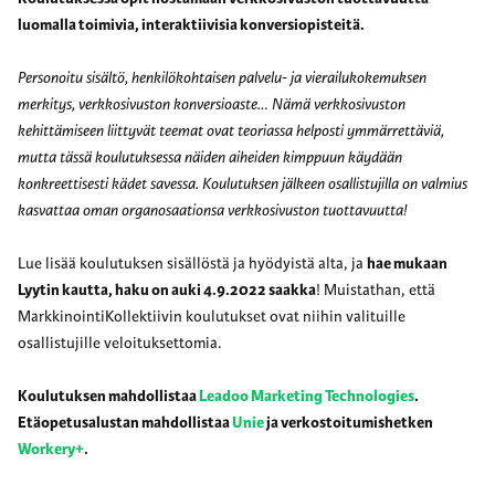
luomalla toimivia, interaktiivisia konversiopisteitä.
Personoitu sisältö, henkilökohtaisen palvelu- ja vierailukokemuksen
merkitys, verkkosivuston konversioaste… Nämä verkkosivuston
kehittämiseen liittyvät teemat ovat teoriassa helposti ymmärrettäviä,
mutta tässä koulutuksessa näiden aiheiden kimppuun käydään
konkreettisesti kädet savessa. Koulutuksen jälkeen osallistujilla on valmius
kasvattaa oman organosaationsa verkkosivuston tuottavuutta!
Lue lisää koulutuksen sisällöstä ja hyödyistä alta, ja
hae mukaan
Lyytin kautta, haku on auki 4.9.2022 saakka
! Muistathan, että
MarkkinointiKollektiivin koulutukset ovat niihin valituille
osallistujille veloituksettomia.
Koulutuksen mahdollistaa
Leadoo Marketing Technologies
.
Etäopetusalustan mahdollistaa
Unie
ja verkostoitumishetken
Workery+
.