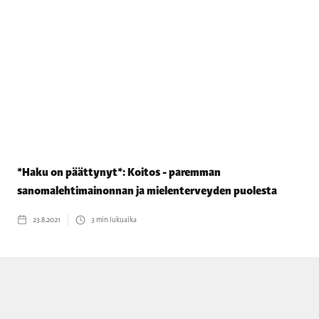
*Haku on päättynyt*: Koitos - paremman
sanomalehtimainonnan ja mielenterveyden puolesta
23.8.2021
3
min lukuaika