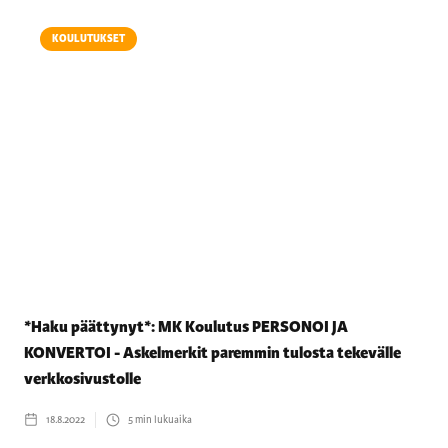
KOULUTUKSET
*Haku päättynyt*: MK Koulutus PERSONOI JA
KONVERTOI - Askelmerkit paremmin tulosta tekevälle
verkkosivustolle
18.8.2022
5
min lukuaika