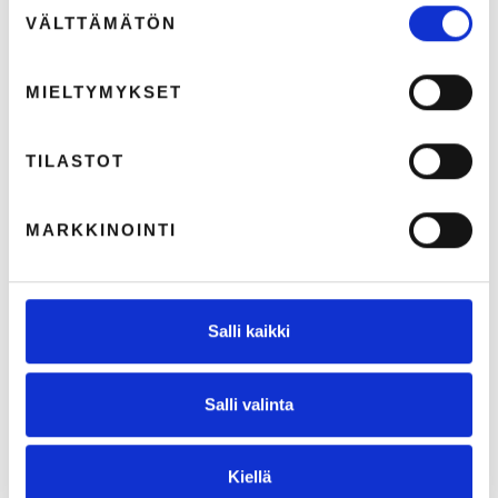
Suostumuksen
VÄLTTÄMÄTÖN
valinta
KOULUTUKSET
MIELTYMYKSET
TILASTOT
MARKKINOINTI
Salli kaikki
*Haku on päättynyt*MK Koulutus: TIEDOTA JA NÄY!
Salli valinta
1.10.2021
2
min lukuaika
Kiellä