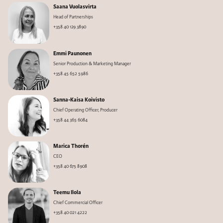
Saana Vuolasvirta
Head of Partnerships
+358 40 129 3890
Emmi Paunonen
Senior Production & Marketing Manager
+358 45 652 5986
Sanna-Kaisa Koivisto
Chief Operating Officer, Producer
+358 44 365 6084
Marica Thorén
CEO
+358 40 675 8908
Teemu Ilola
Chief Commercial Officer
+358 40 021 4222