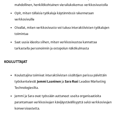
mahdollinen, henkilökohtainen vierailukokemus verkkosivustolla
Opit, miten tällaisia työkaluja käytännössä rakennetaan
verkkosivuille
Oivallat, miten verkkosivusto voi tukea interaktiivisten työkalujen
toimintaa
Saat uusia ideoita siihen, miten verkkosivustoa kannattaa
tarkastella personoinnin ja ostopolun näkökulmasta
KOULUTTAJAT
Kouluttajina toimivat interaktiivisten sisältöjen parissa päivittäin
työskentelevät
Jemmi Laaninen
ja
Sara Rusi
Leadoo Marketing
Technologiesilta.
Jemmi ja Sara ovat työssään auttaneet useita organisaatioita
parantamaan verkkosivujen kävijäystävällisyyttä sekä verkkosivujen
konversioastetta.