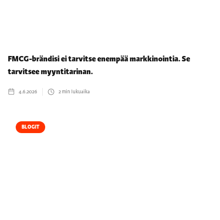
FMCG-brändisi ei tarvitse enempää markkinointia. Se
tarvitsee myyntitarinan.
4.6.2026
2
min lukuaika
BLOGIT