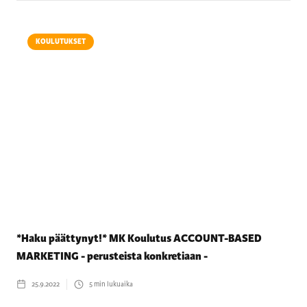
KOULUTUKSET
*Haku päättynyt!* MK Koulutus ACCOUNT-BASED
MARKETING - perusteista konkretiaan -
25.9.2022
5
min lukuaika