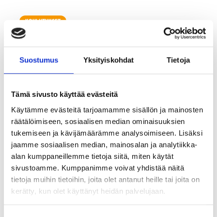
KOULUTUKSET
Suostumus
Yksityiskohdat
Tietoja
Tämä sivusto käyttää evästeitä
Käytämme evästeitä tarjoamamme sisällön ja mainosten
räätälöimiseen, sosiaalisen median ominaisuuksien
tukemiseen ja kävijämäärämme analysoimiseen. Lisäksi
jaamme sosiaalisen median, mainosalan ja analytiikka-
alan kumppaneillemme tietoja siitä, miten käytät
*Haku päättynyt!* HAE MUKAAN MK Koulutukseen:
sivustoamme. Kumppanimme voivat yhdistää näitä
Markkinoinnin muutosloikka - Rohkeutta B2B-
tietoja muihin tietoihin, joita olet antanut heille tai joita on
markkinointityön muutokseen
kerätty, kun olet käyttänyt heidän palvelujaan.
7.8.2022
2
min lukuaika