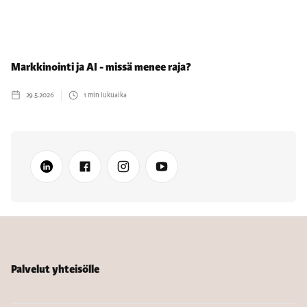
Markkinointi ja AI - missä menee raja?
29.5.2026
1
min lukuaika
Palvelut yhteisölle