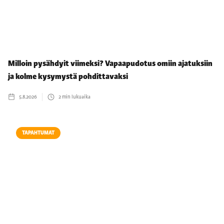
Milloin pysähdyit viimeksi? Vapaapudotus omiin ajatuksiin
ja kolme kysymystä pohdittavaksi
5.8.2026
2
min lukuaika
TAPAHTUMAT