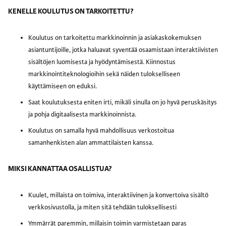
KENELLE KOULUTUS ON TARKOITETTU?
Koulutus on tarkoitettu markkinoinnin ja asiakaskokemuksen
asiantuntijoille, jotka haluavat syventää osaamistaan interaktiivisten
sisältöjen luomisesta ja hyödyntämisestä. Kiinnostus
markkinointiteknologioihin sekä näiden tulokselliseen
käyttämiseen on eduksi.
Saat koulutuksesta eniten irti, mikäli sinulla on jo hyvä peruskäsitys
ja pohja digitaalisesta markkinoinnista.
Koulutus on samalla hyvä mahdollisuus verkostoitua
samanhenkisten alan ammattilaisten kanssa.
MIKSI KANNATTAA OSALLISTUA?
Kuulet, millaista on toimiva, interaktiivinen ja konvertoiva sisältö
verkkosivustolla, ja miten sitä tehdään tuloksellisesti
Ymmärrät paremmin, millaisin toimin varmistetaan paras