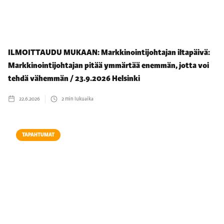
ILMOITTAUDU MUKAAN: Markkinointijohtajan iltapäivä:
Markkinointijohtajan pitää ymmärtää enemmän, jotta voi
tehdä vähemmän / 23.9.2026 Helsinki
22.6.2026
2
min lukuaika
TAPAHTUMAT