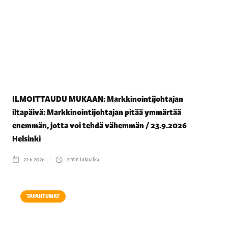
ILMOITTAUDU MUKAAN: Markkinointijohtajan
iltapäivä: Markkinointijohtajan pitää ymmärtää
enemmän, jotta voi tehdä vähemmän / 23.9.2026
Helsinki
22.6.2026
2
min lukuaika
TAPAHTUMAT