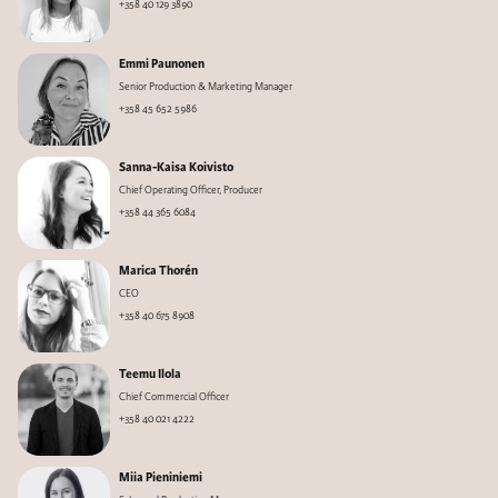
+358 40 129 3890
Emmi Paunonen
Senior Production & Marketing Manager
+358 45 652 5986
Sanna-Kaisa Koivisto
Chief Operating Officer, Producer
+358 44 365 6084
Marica Thorén
CEO
+358 40 675 8908
Teemu Ilola
Chief Commercial Officer
+358 40 021 4222
Miia Pieniniemi