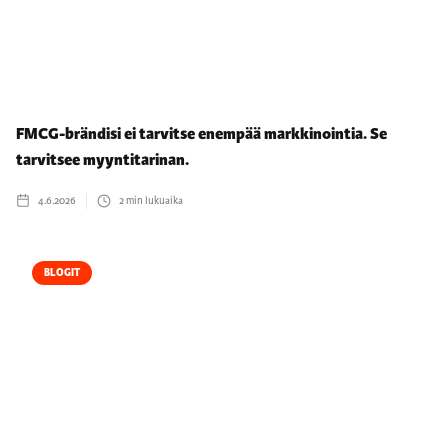
FMCG-brändisi ei tarvitse enempää markkinointia. Se
tarvitsee myyntitarinan.
4.6.2026
2
min lukuaika
BLOGIT