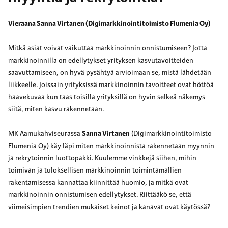
Vieraana Sanna Virtanen (Digimarkkinointitoimisto Flumenia Oy)
Mitkä asiat voivat vaikuttaa markkinoinnin onnistumiseen? Jotta
markkinoinnilla on edellytykset yrityksen kasvutavoitteiden
saavuttamiseen, on hyvä pysähtyä arvioimaan se, mistä lähdetään
liikkeelle. Joissain yrityksissä markkinoinnin tavoitteet ovat höttöä
haavekuvaa kun taas toisilla yrityksillä on hyvin selkeä näkemys
siitä, miten kasvu rakennetaan.
MK Aamukahviseurassa
Sanna Virtanen
(Digimarkkinointitoimisto
Flumenia Oy) käy läpi miten markkinoinnista rakennetaan myynnin
ja rekrytoinnin luottopakki. Kuulemme vinkkejä siihen, mihin
toimivan ja tuloksellisen markkinoinnin toimintamallien
rakentamisessa kannattaa kiinnittää huomio, ja mitkä ovat
markkinoinnin onnistumisen edellytykset. Riittääkö se, että
viimeisimpien trendien mukaiset keinot ja kanavat ovat käytössä?