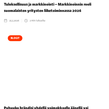
Tuloksellisuus ja markkinointi – Markkinoinnin rooli
suomalaisten yritysten liiketoiminnassa 2026
25.5.2026
2
min lukuaika
BLOGIT
Puhuuko brändisi yhdellä voimakkaalla äänellä vai