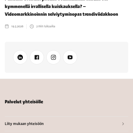
kymmenellä irrallisella kuiskauksella? –
Videomarkkinoinnin selviytymisopas trendiviidakkoon
19.5.2026
2
min lukuaika
Palvelut yhteisölle
Liity mukaan yhteisöön