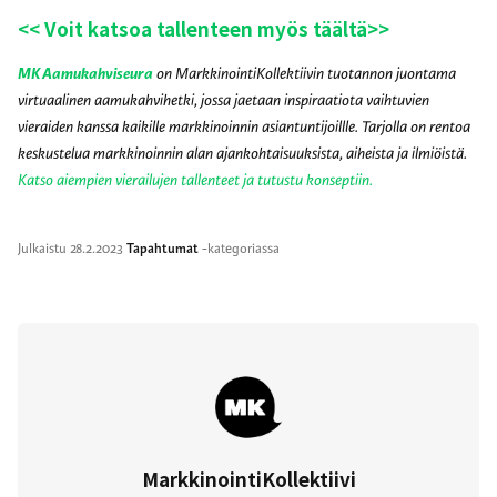
<< Voit katsoa tallenteen myös täältä>>
MK Aamukahviseura
on MarkkinointiKollektiivin tuotannon juontama
virtuaalinen aamukahvihetki, jossa jaetaan inspiraatiota vaihtuvien
vieraiden kanssa kaikille markkinoinnin asiantuntijoillle. Tarjolla on rentoa
keskustelua markkinoinnin alan ajankohtaisuuksista, aiheista ja ilmiöistä.
Katso aiempien vierailujen tallenteet ja tutustu konseptiin.
Julkaistu
28.2.2023
Tapahtumat
-kategoriassa
MarkkinointiKollektiivi