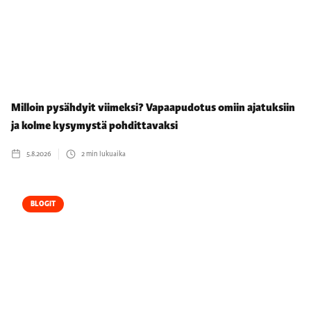
Milloin pysähdyit viimeksi? Vapaapudotus omiin ajatuksiin
ja kolme kysymystä pohdittavaksi
5.8.2026
2
min lukuaika
BLOGIT