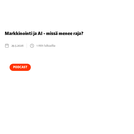
Markkinointi ja AI - missä menee raja?
29.5.2026
1
min lukuaika
PODCAST