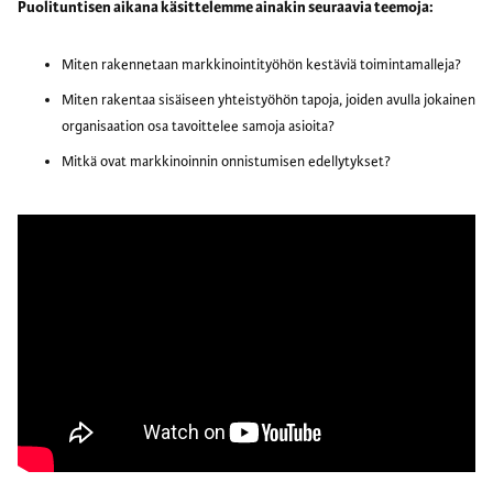
Puolituntisen aikana käsittelemme ainakin seuraavia teemoja:
Miten rakennetaan markkinointityöhön kestäviä toimintamalleja?
Miten rakentaa sisäiseen yhteistyöhön tapoja, joiden avulla jokainen
organisaation osa tavoittelee samoja asioita?
Mitkä ovat markkinoinnin onnistumisen edellytykset?