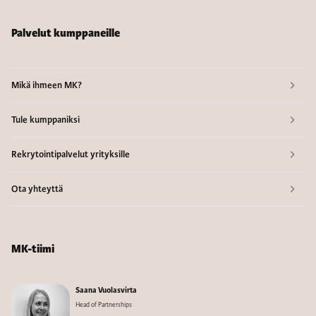
Palvelut kumppaneille
Mikä ihmeen MK?
Tule kumppaniksi
Rekrytointipalvelut yrityksille
Ota yhteyttä
MK-tiimi
Saana Vuolasvirta
Head of Partnerships