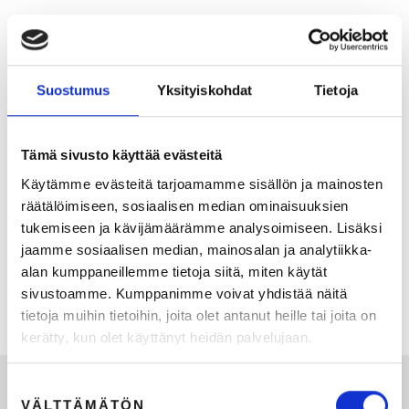
Suostumus
Yksityiskohdat
Tietoja
Tämä sivusto käyttää evästeitä
Käytämme evästeitä tarjoamamme sisällön ja mainosten
räätälöimiseen, sosiaalisen median ominaisuuksien
KATSO TALLENNE: MK Aamukahviseura 19.5.2026:
tukemiseen ja kävijämäärämme analysoimiseen. Lisäksi
Työnantajabrändi jää usein kahden tuolin väliin – apua
jaamme sosiaalisen median, mainosalan ja analytiikka-
markkinoinnin ja HR:n yhteistyöhön
alan kumppaneillemme tietoja siitä, miten käytät
sivustoamme. Kumppanimme voivat yhdistää näitä
12.5.2026
1
min lukuaika
tietoja muihin tietoihin, joita olet antanut heille tai joita on
kerätty, kun olet käyttänyt heidän palvelujaan.
Suostumuksen
VÄLTTÄMÄTÖN
valinta