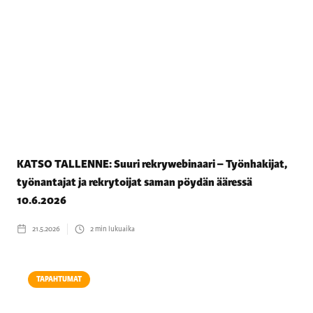
KATSO TALLENNE: Suuri rekrywebinaari – Työnhakijat,
työnantajat ja rekrytoijat saman pöydän ääressä
10.6.2026
21.5.2026
2
min lukuaika
TAPAHTUMAT