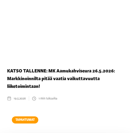
KATSO TALLENNE: MK Aamukahviseura 26.5.2026:
Markkinoinnilta pitää vaatia vaikuttavuutta
liiketoimintaan!
19.5.2026
1
min lukuaika
TAPAHTUMAT