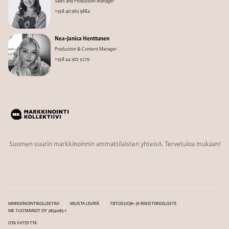
Sales and Production Manager
+358 40 963 9884
Nea-Janica Henttunen
Production & Content Manager
+358 44 302 5279
Suomen suurin markkinoinnin ammattilaisten yhteisö. Tervetuloa mukaan!
MARKKINOINTIKOLLEKTIIVI
MUISTA LEVÄTÄ
TIETOSUOJA- JA REKISTERISELOSTE
MK TUOTANNOT OY 2859083-1
OTA YHTEYTTÄ