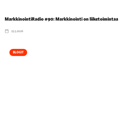
MarkkinointiRadio #90: Markkinointi on liiketoimintaa
25.5.2026
BLOGIT