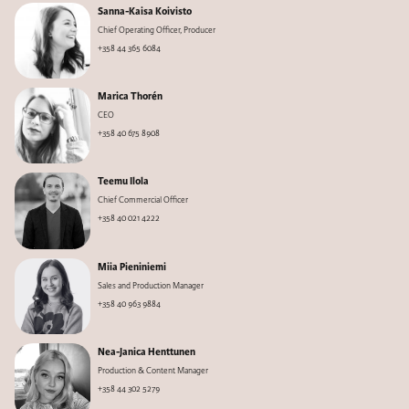
Sanna-Kaisa Koivisto
Chief Operating Officer, Producer
+358 44 365 6084
Marica Thorén
CEO
+358 40 675 8908
Teemu Ilola
Chief Commercial Officer
+358 40 021 4222
Miia Pieniniemi
Sales and Production Manager
+358 40 963 9884
Nea-Janica Henttunen
Production & Content Manager
+358 44 302 5279