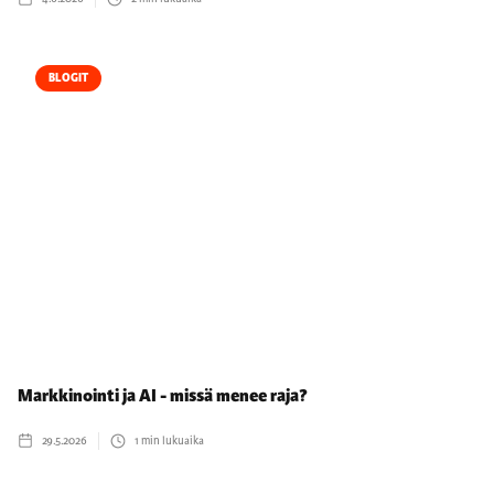
BLOGIT
Markkinointi ja AI - missä menee raja?
29.5.2026
1
min lukuaika