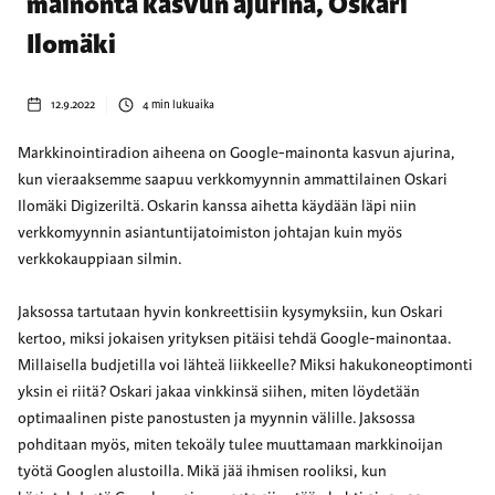
mainonta kasvun ajurina, Oskari
Ilomäki
12.9.2022
4
min lukuaika
Markkinointiradion aiheena on Google-mainonta kasvun ajurina,
kun vieraaksemme saapuu verkkomyynnin ammattilainen Oskari
Ilomäki Digizeriltä. Oskarin kanssa aihetta käydään läpi niin
verkkomyynnin asiantuntijatoimiston johtajan kuin myös
verkkokauppiaan silmin.
Jaksossa tartutaan hyvin konkreettisiin kysymyksiin, kun Oskari
kertoo, miksi jokaisen yrityksen pitäisi tehdä Google-mainontaa.
Millaisella budjetilla voi lähteä liikkeelle? Miksi hakukoneoptimonti
yksin ei riitä? Oskari jakaa vinkkinsä siihen, miten löydetään
optimaalinen piste panostusten ja myynnin välille. Jaksossa
pohditaan myös, miten tekoäly tulee muuttamaan markkinoijan
työtä Googlen alustoilla. Mikä jää ihmisen rooliksi, kun