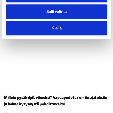
Lisää asiaa markkinoinnista
KATSO KAIKKI
Salli valinta
BLOGIT
Kiellä
Milloin pysähdyit viimeksi? Vapaapudotus omiin ajatuksiin
ja kolme kysymystä pohdittavaksi