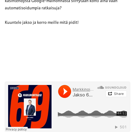
käsintehdystä Google-mainonnasta siirrytään kohti aina vaan
automatisoidumpia ratkaisuja?
Kuuntele jakso ja kerro meille mitä pidit!