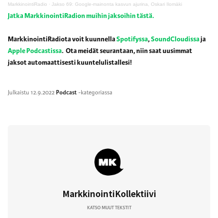
MarkkinointiRadio
·
Jakso 69: Google-mainonta kasvun ajurina, Oskari Ilomäki
Jatka MarkkinointiRadion muihin jaksoihin tästä.
MarkkinointiRadiota voit kuunnella
Spotifyssa
,
SoundCloudissa
ja
Apple Podcastissa
. Ota meidät seurantaan, niin saat uusimmat
jaksot automaattisesti kuuntelulistallesi!
Julkaistu
12.9.2022
Podcast
-kategoriassa
MarkkinointiKollektiivi
KATSO MUUT TEKSTIT