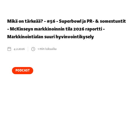
Mikä on tärkeää? - #56 - Superbowl ja PR- & somestuntit
- McKinseyn markkinoinnin tila 2026 raportti -
Markkinointialan suuri hyvinvointikysely
4.2.2026
1
min lukuaika
PODCAST