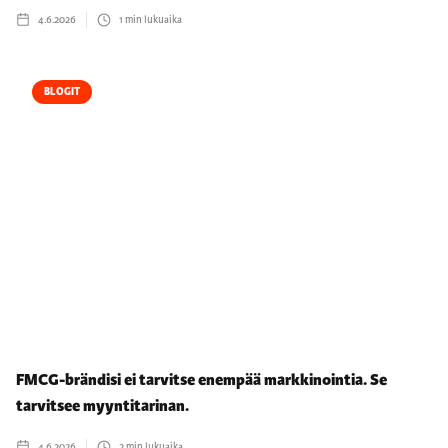
4.6.2026
1
min lukuaika
BLOGIT
FMCG-brändisi ei tarvitse enempää markkinointia. Se
tarvitsee myyntitarinan.
4.6.2026
2
min lukuaika