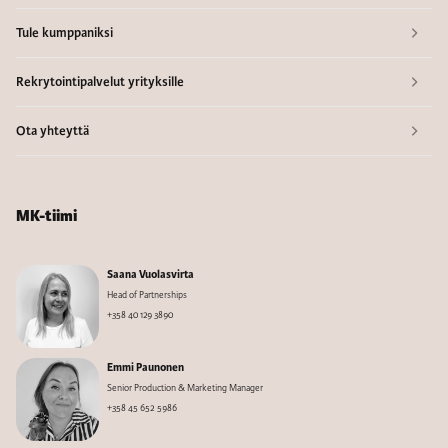
Tule kumppaniksi
Rekrytointipalvelut yrityksille
Ota yhteyttä
MK-tiimi
Saana Vuolasvirta
Head of Partnerships
+358 40 129 3890
Emmi Paunonen
Senior Production & Marketing Manager
+358 45 652 5986