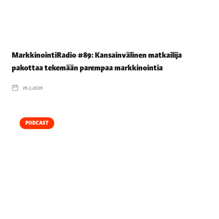
MarkkinointiRadio #89: Kansainvälinen matkailija
pakottaa tekemään parempaa markkinointia
26.3.2026
PODCAST