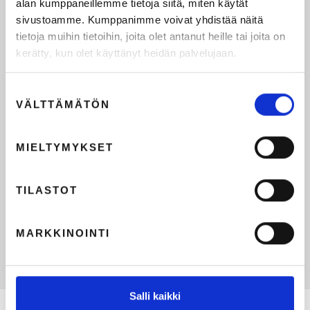
alan kumppaneillemme tietoja siitä, miten käytät
sivustoamme. Kumppanimme voivat yhdistää näitä
tietoja muihin tietoihin, joita olet antanut heille tai joita on
kerätty, kun olet käyttänyt heidän palvelujaan.
Suostumuksen
VÄLTTÄMÄTÖN
valinta
MIELTYMYKSET
TILASTOT
MARKKINOINTI
Salli kaikki