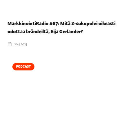
MarkkinointiRadio #87: Mitä Z-sukupolvi oikeasti
odottaa brändeiltä, Eija Gerlander?
20.9.2025
PODCAST