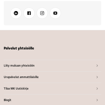
Palvelut yhteisölle
Liity mukaan yhteisöön
Urapalvelut ammattilaisille
Tilaa MK Uutiskirje
Blogit