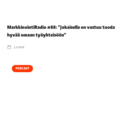
MarkkinointiRadio #88: “Jokaisella on vastuu tuoda
hyvää omaan työyhteisöön”
3.3.2026
PODCAST