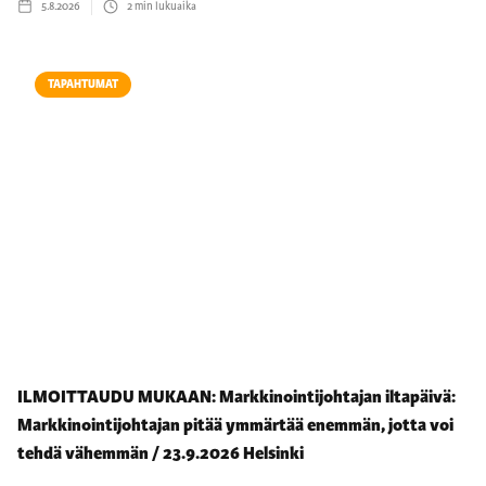
5.8.2026
2
min lukuaika
TAPAHTUMAT
ILMOITTAUDU MUKAAN: Markkinointijohtajan iltapäivä:
Markkinointijohtajan pitää ymmärtää enemmän, jotta voi
tehdä vähemmän / 23.9.2026 Helsinki