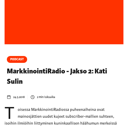
PODCAST
MarkkinointiRadio - Jakso 2: Kati
Sulin
24.5.2018
2
min lukuaika
T
oisessa MarkkinointiRadiossa puheenaiheina ovat
mainosjättien uudet kujeet subscriber-mallien suhteen,
isoihin ilmiöihin liittyminen kuninkaallisen häähumun merkeissä