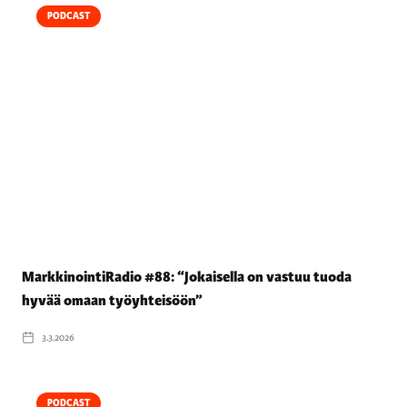
PODCAST
MarkkinointiRadio #88: “Jokaisella on vastuu tuoda
hyvää omaan työyhteisöön”
3.3.2026
PODCAST