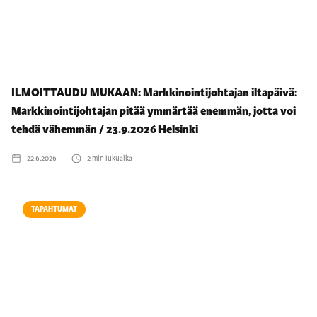
ILMOITTAUDU MUKAAN: Markkinointijohtajan iltapäivä:
Markkinointijohtajan pitää ymmärtää enemmän, jotta voi
tehdä vähemmän / 23.9.2026 Helsinki
22.6.2026
2
min lukuaika
TAPAHTUMAT