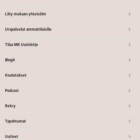
Liity mukaan yhteisöön
Urapalvelut ammattilaisille
Tilaa MK Uutiskirje
Blogit
Koulutukset
Podcast
Rekry
Tapahtumat
Uutiset