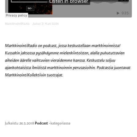
MarkkinointiRadio
·
Jakso 2: Kati Sulin
MarkkinointiRadio on podcast, jossa keskustellaan markkinoinnista!
Kussakin jaksossa pysähdymme mielenkiintoisten, alalla puhututtavien
aiheiden äärelle vaihtuvien vieraidemme kanssa. Keskustelu soljuu
ajankohtaisista ilmiöistä markkinoinnin perusasioihin. Podcastia juontavat
MarkkinointiKollektiivin tuottajat.
Julkaistu
24.5.2018
Podcast
-kategoriassa