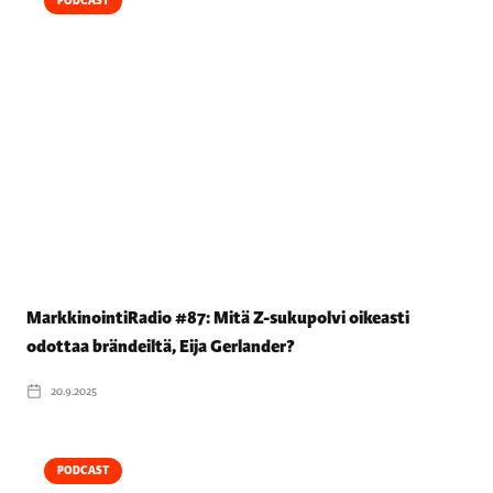
PODCAST
MarkkinointiRadio #87: Mitä Z-sukupolvi oikeasti
odottaa brändeiltä, Eija Gerlander?
20.9.2025
PODCAST