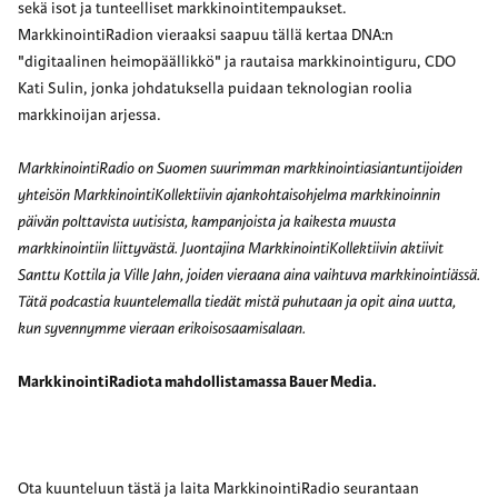
sekä isot ja tunteelliset markkinointitempaukset.
MarkkinointiRadion vieraaksi saapuu tällä kertaa DNA:n
"digitaalinen heimopäällikkö" ja rautaisa markkinointiguru, CDO
Kati Sulin, jonka johdatuksella puidaan teknologian roolia
markkinoijan arjessa.
MarkkinointiRadio on Suomen suurimman markkinointiasiantuntijoiden
yhteisön MarkkinointiKollektiivin ajankohtaisohjelma markkinoinnin
päivän polttavista uutisista, kampanjoista ja kaikesta muusta
markkinointiin liittyvästä. Juontajina MarkkinointiKollektiivin aktiivit
Santtu Kottila ja Ville Jahn, joiden vieraana aina vaihtuva markkinointiässä.
Tätä podcastia kuuntelemalla tiedät mistä puhutaan ja opit aina uutta,
kun syvennymme vieraan erikoisosaamisalaan.
MarkkinointiRadiota mahdollistamassa Bauer Media.
Ota kuunteluun tästä ja laita MarkkinointiRadio seurantaan