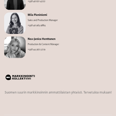
+358 40 021 4222
Miia Pieniniemi
Sales and Production Manager
+358 40 963 9884
Nea-Janica Henttunen
Production & Content Manager
+358 44 302 5279
Suomen suurin markkinoinnin ammattilaisten yhteisö. Tervetuloa mukaan!