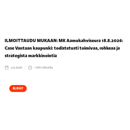
ILMOITTAUDU MUKAAN: MK Aamukahviseura 18.8.2026:
Case Vantaan kaupunki: todistetusti toimivaa, rohkeaa ja
strategista markkinointia
4.6.2026
1
min lukuaika
BLOGIT