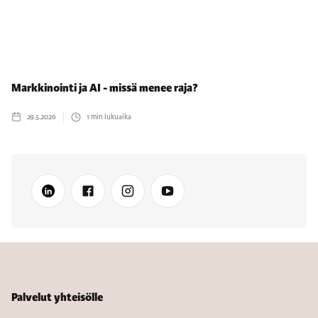
Markkinointi ja AI - missä menee raja?
29.5.2026
1
min lukuaika
Palvelut yhteisölle