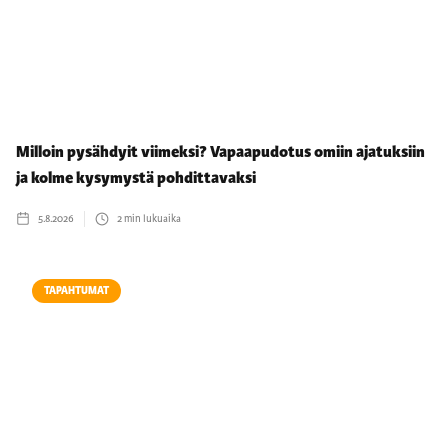
Milloin pysähdyit viimeksi? Vapaapudotus omiin ajatuksiin
ja kolme kysymystä pohdittavaksi
5.8.2026
2
min lukuaika
TAPAHTUMAT