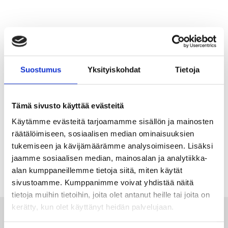
Suostumus
Yksityiskohdat
Tietoja
Tämä sivusto käyttää evästeitä
Käytämme evästeitä tarjoamamme sisällön ja mainosten
räätälöimiseen, sosiaalisen median ominaisuuksien
MR Sunnuntaibrunssi #23 Ossi Honkanen - Hasanin
tukemiseen ja kävijämäärämme analysoimiseen. Lisäksi
partneri ja innovaattori
jaamme sosiaalisen median, mainosalan ja analytiikka-
alan kumppaneillemme tietoja siitä, miten käytät
19.6.2025
3
min lukuaika
sivustoamme. Kumppanimme voivat yhdistää näitä
tietoja muihin tietoihin, joita olet antanut heille tai joita on
kerätty, kun olet käyttänyt heidän palvelujaan.