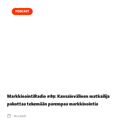
PODCAST
MarkkinointiRadio #89: Kansainvälinen matkailija
pakottaa tekemään parempaa markkinointia
26.3.2026