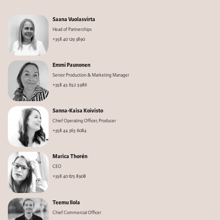
Saana Vuolasvirta
Head of Partnerships
+358 40 129 3890
Emmi Paunonen
Senior Production & Marketing Manager
+358 45 652 5986
Sanna-Kaisa Koivisto
Chief Operating Officer, Producer
+358 44 365 6084
Marica Thorén
CEO
+358 40 675 8908
Teemu Ilola
Chief Commercial Officer