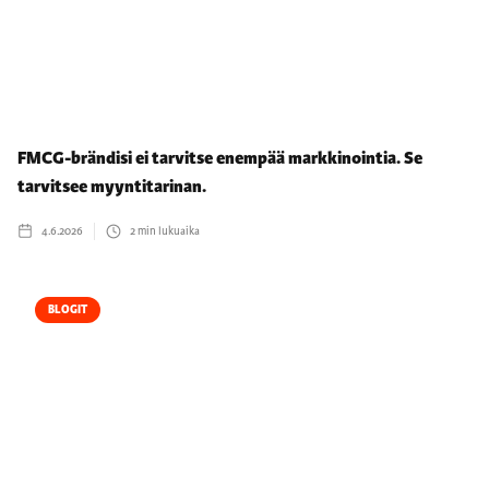
FMCG-brändisi ei tarvitse enempää markkinointia. Se
tarvitsee myyntitarinan.
4.6.2026
2
min lukuaika
BLOGIT