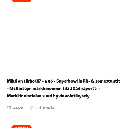
Mikä on tärkeää? - #56 - Superbowl ja PR- & somestuntit
- McKinseyn markkinoinnin tila 2026 raportti -
Markkinointialan suuri hyvinvointikysely
4.2.2026
1
min lukuaika