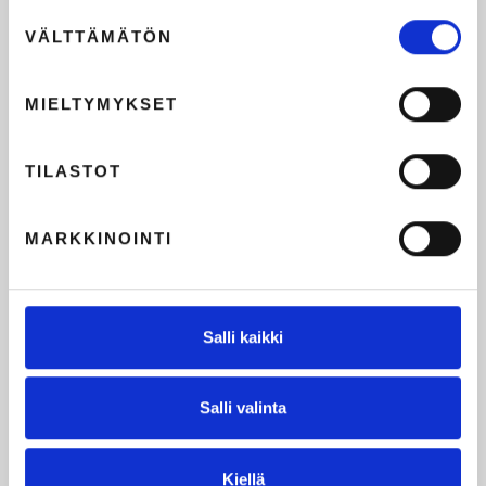
Suostumuksen
VÄLTTÄMÄTÖN
valinta
MIELTYMYKSET
TILASTOT
MARKKINOINTI
Salli kaikki
Salli valinta
Kiellä