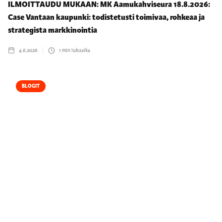
ILMOITTAUDU MUKAAN: MK Aamukahviseura 18.8.2026:
Case Vantaan kaupunki: todistetusti toimivaa, rohkeaa ja
strategista markkinointia
4.6.2026
1
min lukuaika
BLOGIT