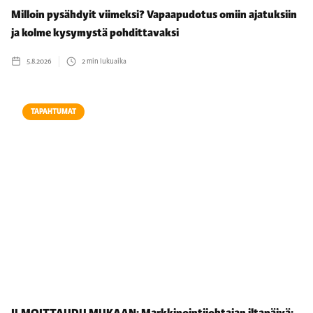
Milloin pysähdyit viimeksi? Vapaapudotus omiin ajatuksiin
ja kolme kysymystä pohdittavaksi
5.8.2026
2
min lukuaika
TAPAHTUMAT
ILMOITTAUDU MUKAAN: Markkinointijohtajan iltapäivä: