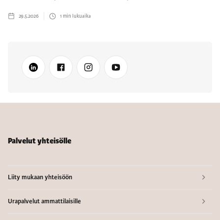
29.5.2026
1
min lukuaika
Palvelut yhteisölle
Liity mukaan yhteisöön
Urapalvelut ammattilaisille