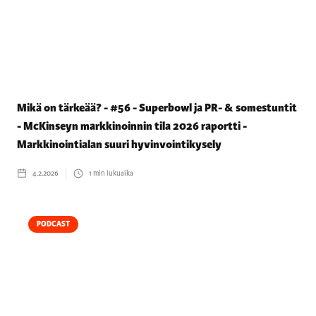
Mikä on tärkeää? - #56 - Superbowl ja PR- & somestuntit
- McKinseyn markkinoinnin tila 2026 raportti -
Markkinointialan suuri hyvinvointikysely
4.2.2026
1
min lukuaika
PODCAST