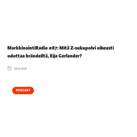
MarkkinointiRadio #87: Mitä Z-sukupolvi oikeasti
odottaa brändeiltä, Eija Gerlander?
20.9.2025
PODCAST