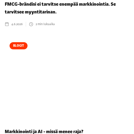
FMCG-brändisi ei tarvitse enempää markkinointia. Se
tarvitsee myyntitarinan.
4.6.2026
2
min lukuaika
BLOGIT
Markkinointi ja AI - missä menee raja?