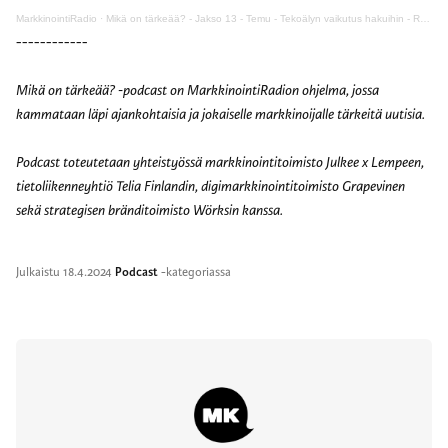
MarkkinointiRadio
·
Mikä on tärkeää? - Jakso 13 - Temu - Tekoälyn vaikutus hakuihin - Retromainokset ja äänibrändäys
------------
Mikä on tärkeää? -podcast on MarkkinointiRadion ohjelma, jossa
kammataan läpi ajankohtaisia ja jokaiselle markkinoijalle tärkeitä uutisia.
Podcast toteutetaan yhteistyössä markkinointitoimisto Julkee x Lempeen,
tietoliikenneyhtiö Telia Finlandin, digimarkkinointitoimisto Grapevinen
sekä strategisen bränditoimisto Wörksin kanssa.
Julkaistu
18.4.2024
Podcast
-kategoriassa