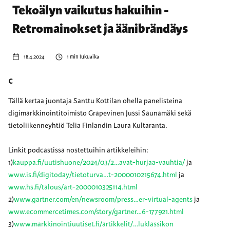
Tekoälyn vaikutus hakuihin -
Retromainokset ja äänibrändäys
18.4.2024
1
min lukuaika
c
Tällä kertaa juontaja Santtu Kottilan ohella panelisteina
digimarkkinointitoimisto Grapevinen Jussi Saunamäki sekä
tietoliikenneyhtiö Telia Finlandin Laura Kultaranta.
Linkit podcastissa nostettuihin artikkeleihin:
1)
kauppa.fi/uutishuone/2024/03/2…avat-hurjaa-vauhtia/
ja
www.is.fi/digitoday/tietoturva…t-2000010215674.html
ja
www.hs.fi/talous/art-2000010325114.html
2)
www.gartner.com/en/newsroom/press…er-virtual-agents
ja
www.ecommercetimes.com/story/gartner…6-177921.html
3)
www.markkinointiuutiset.fi/artikkelit/…luklassikon