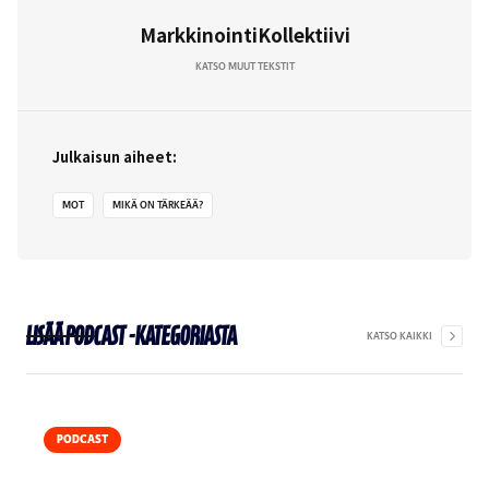
MarkkinointiKollektiivi
KATSO MUUT TEKSTIT
Julkaisun aiheet:
MOT
MIKÄ ON TÄRKEÄÄ?
Lisää
Podcast
-kategoriasta
KATSO KAIKKI
PODCAST