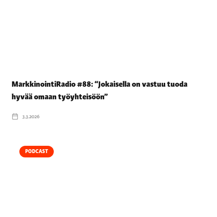
MarkkinointiRadio #88: “Jokaisella on vastuu tuoda
hyvää omaan työyhteisöön”
3.3.2026
PODCAST