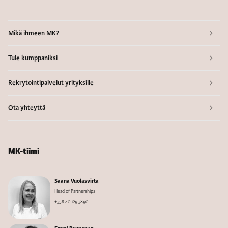
Mikä ihmeen MK?
Tule kumppaniksi
Rekrytointipalvelut yrityksille
Ota yhteyttä
MK-tiimi
Saana Vuolasvirta
Head of Partnerships
+358 40 129 3890