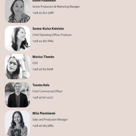
Emmi Paunonen
Senior Production & Marketing Manager
+358 45 652 5986
Sanna-Kaisa Koivisto
Chief Operating Officer, Producer
+358 44 365 6084
Marica Thorén
CEO
+358 40 675 8908
Teemu Ilola
Chief Commercial Officer
+358 40 021 4222
Miia Pieniniemi
Sales and Production Manager
+358 40 963 9884