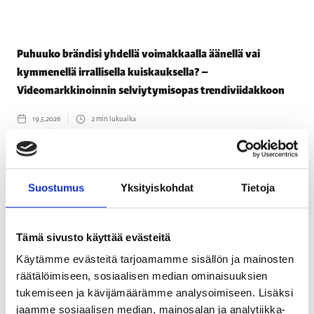
Puhuuko brändisi yhdellä voimakkaalla äänellä vai
kymmenellä irrallisella kuiskauksella? –
Videomarkkinoinnin selviytymisopas trendiviidakkoon
19.5.2026
2
min lukuaika
BLOGIT
Suostumus
Yksityiskohdat
Tietoja
Tämä sivusto käyttää evästeitä
Käytämme evästeitä tarjoamamme sisällön ja mainosten
räätälöimiseen, sosiaalisen median ominaisuuksien
tukemiseen ja kävijämäärämme analysoimiseen. Lisäksi
jaamme sosiaalisen median, mainosalan ja analytiikka-