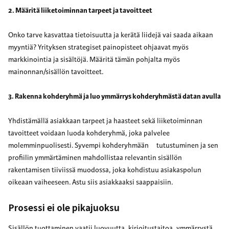
2. Määritä liiketoiminnan tarpeet ja tavoitteet
Onko tarve kasvattaa tietoisuutta ja kerätä liidejä vai saada aikaan
myyntiä? Yrityksen strategiset painopisteet ohjaavat myös
markkinointia ja sisältöjä. Määritä tämän pohjalta myös
mainonnan/sisällön tavoitteet.
3. Rakenna kohderyhmä ja luo ymmärrys kohderyhmästä datan avulla
Yhdistämällä asiakkaan tarpeet ja haasteet sekä liiketoiminnan
tavoitteet voidaan luoda kohderyhmä, joka palvelee
molemminpuolisesti. Syvempi kohderyhmään tutustuminen ja sen
profiilin ymmärtäminen mahdollistaa relevantin sisällön
rakentamisen tiiviissä muodossa, joka kohdistuu asiakaspolun
oikeaan vaiheeseen. Astu siis asiakkaaksi saappaisiin.
Prosessi ei ole pikajuoksu
Sisällön tuottaminen vaatii luovuutta, kirjoitustaitoa, ymmärrystä