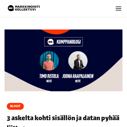
BLOGIT
3 askelta kohti sisällön ja datan pyhää