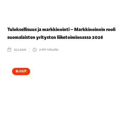
Tuloksellisuus ja markkinointi – Markkinoinnin rooli
suomalaisten yritysten liiketoiminnassa 2026
25.5.2026
2
min lukuaika
BLOGIT