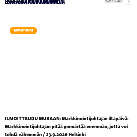
Lisää asiaa markkinoinnista
KATSO KAIKKI
TAPAHTUMAT
ILMOITTAUDU MUKAAN: Markkinointijohtajan iltapäivä:
Markkinointijohtajan pitää ymmärtää enemmän, jotta voi
tehdä vähemmän / 23.9.2026 Helsinki