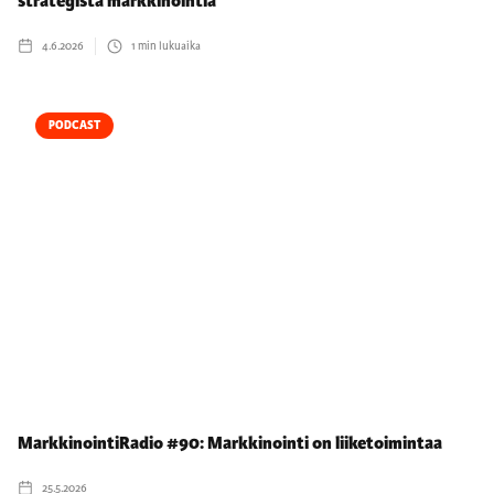
strategista markkinointia
4.6.2026
1
min lukuaika
PODCAST
MarkkinointiRadio #90: Markkinointi on liiketoimintaa
25.5.2026