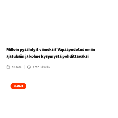
Milloin pysähdyit viimeksi? Vapaapudotus omiin
ajatuksiin ja kolme kysymystä pohdittavaksi
5.8.2026
2
min lukuaika
BLOGIT