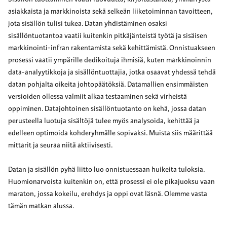
asiakkaista ja markkinoista sekä selkeän liiketoiminnan tavoitteen,
jota sisällön tulisi tukea. Datan yhdistäminen osaksi
sisällöntuotantoa vaatii kuitenkin pitkäjänteistä työtä ja sisäisen
markkinointi-infran rakentamista sekä kehittämistä. Onnistuakseen
prosessi vaatii ympärille dedikoituja ihmisiä, kuten markkinoinnin
data-analyytikkoja ja sisällöntuottajia, jotka osaavat yhdessä tehdä
datan pohjalta oikeita johtopäätöksiä. Datamallien ensimmäisten
versioiden ollessa valmiit alkaa testaaminen sekä virheistä
oppiminen. Datajohtoinen sisällöntuotanto on kehä, jossa datan
perusteella luotuja sisältöjä tulee myös analysoida, kehittää ja
edelleen optimoida kohderyhmälle sopivaksi. Muista siis määrittää
mittarit ja seuraa niitä aktiivisesti.
Datan ja sisällön pyhä liitto luo onnistuessaan huikeita tuloksia.
Huomionarvoista kuitenkin on, että prosessi ei ole pikajuoksu vaan
maraton, jossa kokeilu, erehdys ja oppi ovat läsnä. Olemme vasta
tämän matkan alussa.