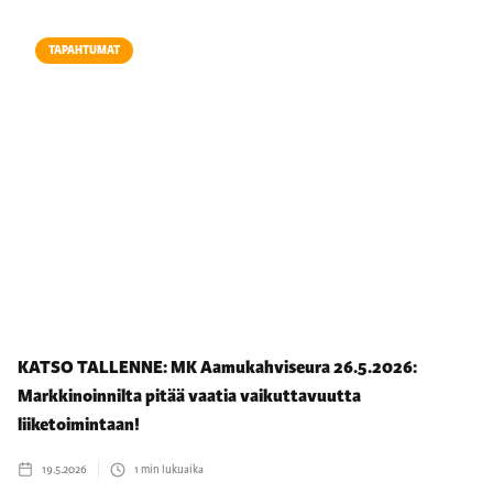
TAPAHTUMAT
KATSO TALLENNE: MK Aamukahviseura 26.5.2026:
Markkinoinnilta pitää vaatia vaikuttavuutta
liiketoimintaan!
19.5.2026
1
min lukuaika