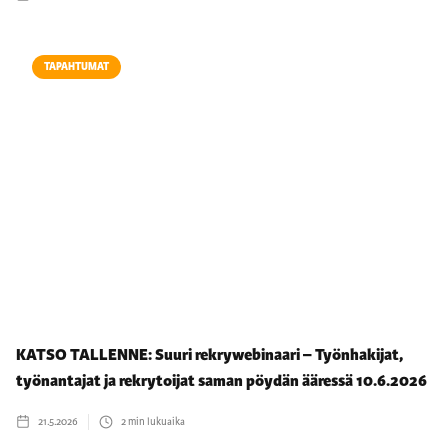
TAPAHTUMAT
KATSO TALLENNE: Suuri rekrywebinaari – Työnhakijat,
työnantajat ja rekrytoijat saman pöydän ääressä 10.6.2026
21.5.2026
2
min lukuaika