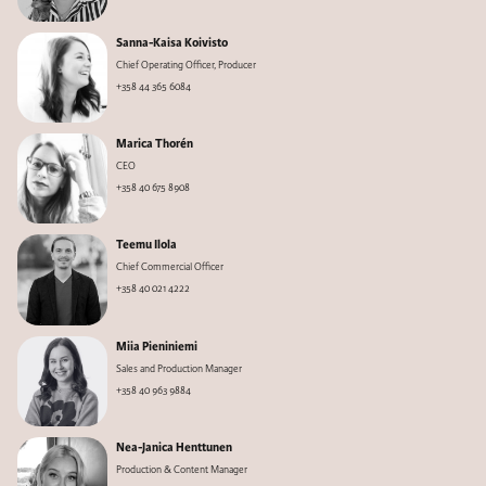
Sanna-Kaisa Koivisto
Chief Operating Officer, Producer
+358 44 365 6084
Marica Thorén
CEO
+358 40 675 8908
Teemu Ilola
Chief Commercial Officer
+358 40 021 4222
Miia Pieniniemi
Sales and Production Manager
+358 40 963 9884
Nea-Janica Henttunen
Production & Content Manager