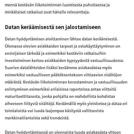
mennä kestävän liiketoiminnan luomisesta puhuttaessa ja
minkälaiset ratkaisut ovat hänelle relevantteja.
Datan keräämisestä sen jalostamiseen
Datan hyödyntämisen aloittaminen lähtee datan keräämisestä.
Olemassa olevien asiakkaiden tarpeet ja ostokäyttäytyminen on
ensisijaisen tärkeää ja esimerkiksi kestäviin ratkaisuihin
investoiminen kertoo asiakkaiden kypsyydestä vastuullisuudessa.
Suorien datalähteiden lisäksi keräämme asiakasdataa myös
esimerkiksi vastuulliseen päätöksentekoon viittaavien sisältöjen
määrästä. Kestävän liiketoiminnan korostaminen ja vastuullisuuden
esiintyminen esimerkiksi erilaisissa raporteissa antaa viitteitä
maturiteettitasosta, jonka pohjalta on mahdollista kohdistaa
aiheeseen liittyviä sisältöjä. Keräämällä myös yleistietoa ja dataa eri
toimialoista voi luoda laajempaa käsitystä vallitsevista
markkinatilanteista sekä trendeistä.
Datan hyödyntämisessä on olennaista tuoda asiakasdata yhteen