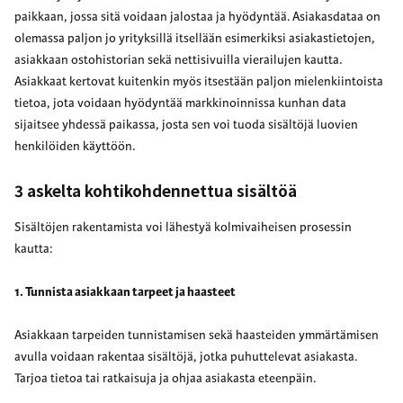
paikkaan, jossa sitä voidaan jalostaa ja hyödyntää. Asiakasdataa on
olemassa paljon jo yrityksillä itsellään esimerkiksi asiakastietojen,
asiakkaan ostohistorian sekä nettisivuilla vierailujen kautta.
Asiakkaat kertovat kuitenkin myös itsestään paljon mielenkiintoista
tietoa, jota voidaan hyödyntää markkinoinnissa kunhan data
sijaitsee yhdessä paikassa, josta sen voi tuoda sisältöjä luovien
henkilöiden käyttöön.
3 askelta kohtikohdennettua sisältöä
Sisältöjen rakentamista voi lähestyä kolmivaiheisen prosessin
kautta:
1. Tunnista asiakkaan tarpeet ja haasteet
Asiakkaan tarpeiden tunnistamisen sekä haasteiden ymmärtämisen
avulla voidaan rakentaa sisältöjä, jotka puhuttelevat asiakasta.
Tarjoa tietoa tai ratkaisuja ja ohjaa asiakasta eteenpäin.