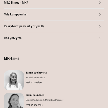
Mikä ihmeen MK?
Tule kumppaniksi
Rekrytointipalvelut yrityksille
Ota yhteyttä
MK-tiimi
Saana Vuolasvirta
Head of Partnerships
+358 40 129 3890
Emmi Paunonen
Senior Production & Marketing Manager
+358 45 652 5986