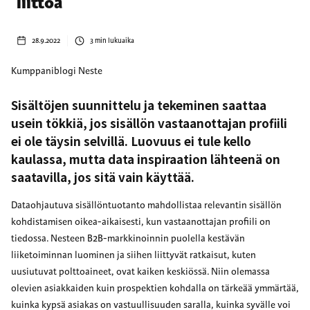
liittoa
28.9.2022
3
min lukuaika
Kumppaniblogi Neste
Sisältöjen suunnittelu ja tekeminen saattaa
usein tökkiä, jos sisällön vastaanottajan profiili
ei ole täysin selvillä. Luovuus ei tule kello
kaulassa, mutta data inspiraation lähteenä on
saatavilla, jos sitä vain käyttää.
Dataohjautuva sisällöntuotanto mahdollistaa relevantin sisällön
kohdistamisen oikea-aikaisesti, kun vastaanottajan profiili on
tiedossa. Nesteen B2B-markkinoinnin puolella kestävän
liiketoiminnan luominen ja siihen liittyvät ratkaisut, kuten
uusiutuvat polttoaineet, ovat kaiken keskiössä. Niin olemassa
olevien asiakkaiden kuin prospektien kohdalla on tärkeää ymmärtää,
kuinka kypsä asiakas on vastuullisuuden saralla, kuinka syvälle voi