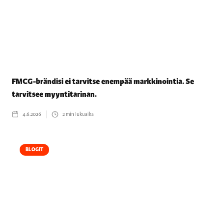
FMCG-brändisi ei tarvitse enempää markkinointia. Se
tarvitsee myyntitarinan.
4.6.2026
2
min lukuaika
BLOGIT