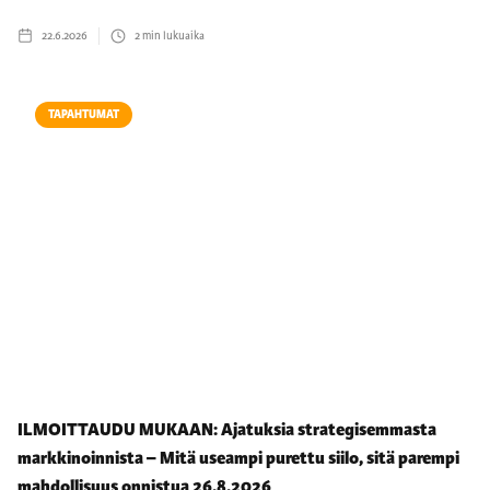
22.6.2026
2
min lukuaika
TAPAHTUMAT
ILMOITTAUDU MUKAAN: Ajatuksia strategisemmasta
markkinoinnista – Mitä useampi purettu siilo, sitä parempi
mahdollisuus onnistua 26.8.2026