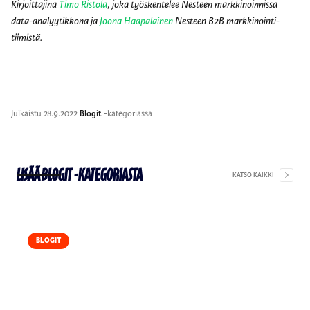
Kirjoittajina
Timo Ristola
,
joka työskentelee Nesteen markkinoinnissa
data-analyytikkona ja
Joona Haapalainen
Nesteen B2B markkinointi-
tiimistä.
Julkaistu
28.9.2022
Blogit
-kategoriassa
Lisää
Blogit
-kategoriasta
KATSO KAIKKI
BLOGIT