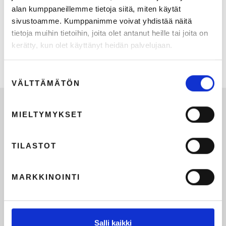
alan kumppaneillemme tietoja siitä, miten käytät
sivustoamme. Kumppanimme voivat yhdistää näitä
tietoja muihin tietoihin, joita olet antanut heille tai joita on
Kaksi sekuntia.
kerätty, kun olet käyttänyt heidän palvelujaan.
18.5.2026
2
min lukuaika
Suostumuksen
VÄLTTÄMÄTÖN
valinta
MIELTYMYKSET
TILASTOT
MARKKINOINTI
Salli kaikki