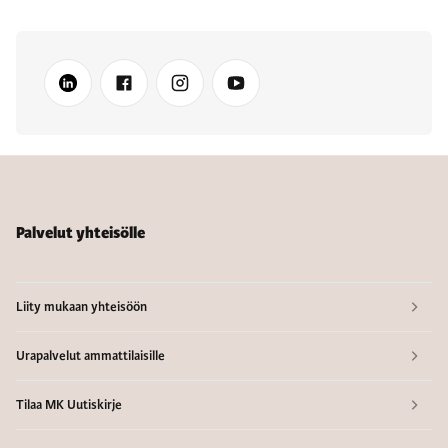
Palvelut yhteisölle
Liity mukaan yhteisöön
Urapalvelut ammattilaisille
Tilaa MK Uutiskirje