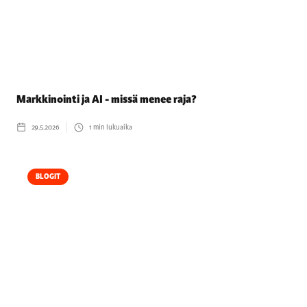
Markkinointi ja AI - missä menee raja?
29.5.2026
1
min lukuaika
BLOGIT