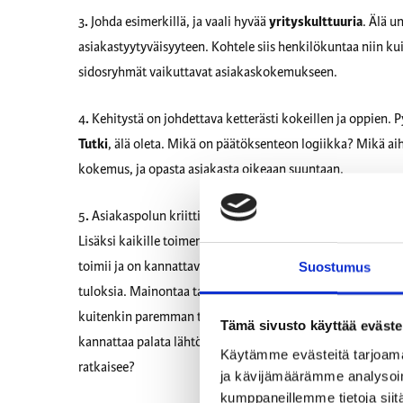
3
.
Johda esimerkillä, ja vaali hyvää
yrityskulttuuria
. Älä u
asiakastyytyväisyyteen. Kohtele siis henkilökuntaa niin ku
sidosryhmät vaikuttavat asiakaskokemukseen.
4
.
Kehitystä on johdettava ketterästi kokeillen ja oppien. Py
Tutki
, älä oleta. Mikä on päätöksenteon logiikka? Mikä aih
kokemus, ja opasta asiakasta oikeaan suuntaan.
5
.
Asiakaspolun kriittisiin kohtiin on asetettava mittarit j
Lisäksi kaikille toimenpiteille on määriteltävä
tavoitteet
,
toimii ja on kannattavaa. Äläkä pelkää dataa. Se on ystävä
Suostumus
tuloksia. Mainontaa tarvitaan, ja kampanjoilla saa aikaise
kuitenkin paremman tuoton pitkällä tähtäimellä. Siihen kan
Tämä sivusto käyttää eväste
kannattaa palata lähtöruutuun. Mikä on brändin / liiketo
Käytämme evästeitä tarjoama
ratkaisee?
ja kävijämäärämme analysoim
kumppaneillemme tietoja siitä