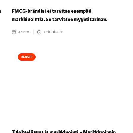
n
FMCG-brändisi ei tarvitse enempää
markkinointia. Se tarvitsee myyntitarinan.
4.6.2026
2
min lukuaika
BLOGIT
Tuloksellisuus ja markkinointi – Markkinoinnin