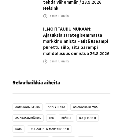
tehdä vähemmän / 23.9.2026
Helsinki
2
min lukuaika
ILMOITTAUDU MUKAAN:
Ajatuksia strategisemmasta
markkinoinnista – Mitä useampi
purettu siilo, sitä parempi
mahdollisuus onnistua 26.8.2026
2
min lukuaika
Selaa kaikkia aiheita
AAMUKAHVISEURA
ANALYTIIKKA
ASIAKASKOKEMUS
ASIAKASYMMÄRRYS
B2B
BRÄNDI
BUDJETOINTI
DATA
DIGITAALINEN MARKKINOINTI