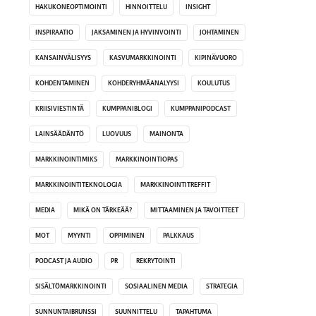
HAKUKONEOPTIMOINTI
HINNOITTELU
INSIGHT
INSPIRAATIO
JAKSAMINEN JA HYVINVOINTI
JOHTAMINEN
KANSAINVÄLISYYS
KASVUMARKKINOINTI
KIPINÄVUORO
KOHDENTAMINEN
KOHDERYHMÄANALYYSI
KOULUTUS
KRIISIVIESTINTÄ
KUMPPANIBLOGI
KUMPPANIPODCAST
LAINSÄÄDÄNTÖ
LUOVUUS
MAINONTA
MARKKINOINTIMIKS
MARKKINOINTIOPAS
MARKKINOINTITEKNOLOGIA
MARKKINOINTITREFFIT
MEDIA
MIKÄ ON TÄRKEÄÄ?
MITTAAMINEN JA TAVOITTEET
MOT
MYYNTI
OPPIMINEN
PALKKAUS
PODCAST JA AUDIO
PR
REKRYTOINTI
SISÄLTÖMARKKINOINTI
SOSIAALINEN MEDIA
STRATEGIA
SUNNUNTAIBRUNSSI
SUUNNITTELU
TAPAHTUMA