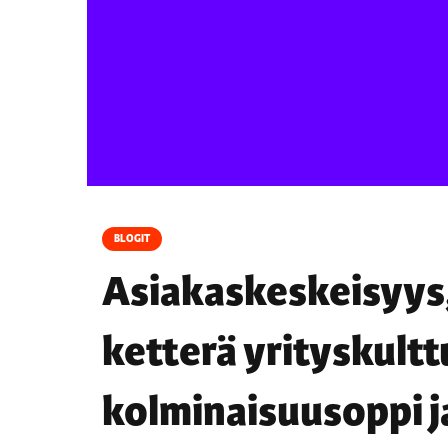
BLOGIT
Asiakaskeskeisyys,
ketterä yrityskultt
kolminaisuusoppi 