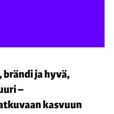
 brändi ja hyvä,
uuri –
jatkuvaan kasvuun