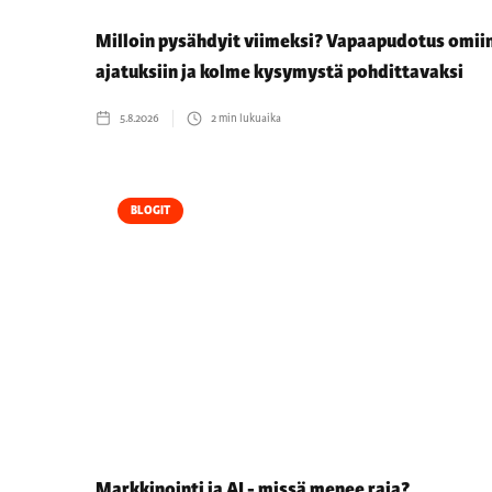
Milloin pysähdyit viimeksi? Vapaapudotus omii
ajatuksiin ja kolme kysymystä pohdittavaksi
5.8.2026
2
min lukuaika
BLOGIT
Markkinointi ja AI - missä menee raja?