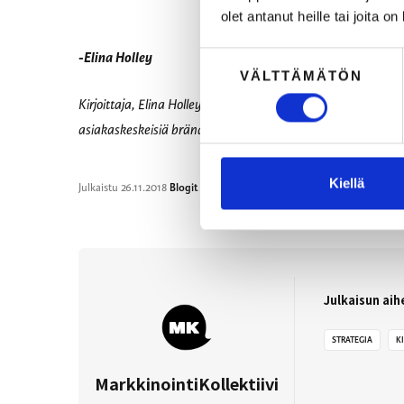
olet antanut heille tai joita o
-Elina Holley
Suostumuksen
VÄLTTÄMÄTÖN
valinta
Kirjoittaja, Elina Holley (
LinkedIn
), on luova johtaja, design
asiakaskeskeisiä brändejä. Elinan tavoite on tuoda iloa arkee
Kiellä
Julkaistu
26.11.2018
Blogit
-kategoriassa
Julkaisun aih
STRATEGIA
K
MarkkinointiKollektiivi