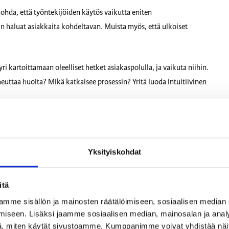
nohda, että työntekijöiden käytös vaikutta eniten
in haluat asiakkaita kohdeltavan. Muista myös, että ulkoiset
ri kartoittamaan oleelliset hetket asiakaspolulla, ja vaikuta niihin.
euttaa huolta? Mikä katkaisee prosessin? Yritä luoda intuitiivinen
a hälytyskellot. Korjaa se mikä on rikki mahdollisimman nopeasti.
 ja tuloksia pitää seurata. Niiden avulla voit kehittää lisää sitä mikä
, johon kannattaa tutustua rauhassa. Äläkä vaadi vain nopeita
Yksityiskohdat
ksi kasvupiikkejä. Systemaattinen, asiakaskeskeinen kehitys tuo
natta panostaa. 🔁 Jos jokin ylläolevista tuntuu haastavalta,
itä
iminnan ydin? Miksi yritys on olemassa? Minkä ongelman tuote
mme sisällön ja mainosten räätälöimiseen, sosiaalisen median
iseen. Lisäksi jaamme sosiaalisen median, mainosalan ja analy
, miten käytät sivustoamme. Kumppanimme voivat yhdistää näitä t