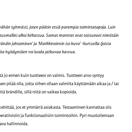
 vähän tyhmästi, joten päätin etsiä parempia toimintatapoja. Luin
ajatusmallini alkoi kirkastua. Samat mantrat ovat toistuneet nimittäin
ndin johtaminen’ ja ’Markkinoinnin iso kuva’ -kursseilla (joista
, joita hyödyntäen voi luoda jatkuvaa kasvua.
tä jo ennen kuin tuotteesi on valmis. Tuotteen arvo syntyy
 pitää olla, jotta siihen ollaan valmiita käyttämään aikaa ja / tai
tä brändille, sillä niitä on vaikea kopioida.
ehittää, jos et ymmärrä asiakasta. Testaaminen kannattaa siis
peratiivisiin ja funktionaalisiin toimintoihin. Pyri muotoilemaan
va hallinnoida.