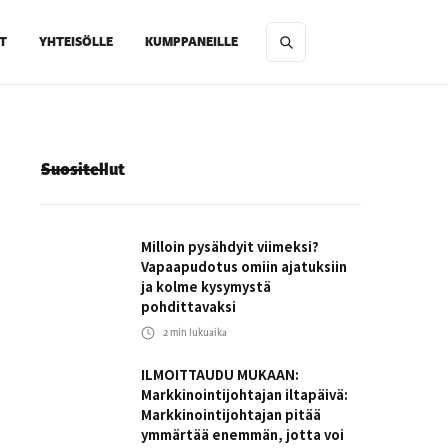
T
YHTEISÖLLE
KUMPPANEILLE
Suositellut
Milloin pysähdyit viimeksi?
Vapaapudotus omiin ajatuksiin
ja kolme kysymystä
pohdittavaksi
2
min lukuaika
ILMOITTAUDU MUKAAN:
Markkinointijohtajan iltapäivä:
Markkinointijohtajan pitää
ymmärtää enemmän, jotta voi