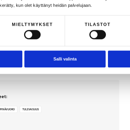
n kerätty, kun olet käyttänyt heidän palvelujaan.
MIELTYMYKSET
TILASTOT
er ja strategi. Hän auttaa yrityksiä kasvamaan luomalla koukuttavia,
n, ja kehittää menestyviä, merkityksellisiä yrityksiä.
Salli valinta
eet:
IPINÄVUORO
TULEVAISUUS