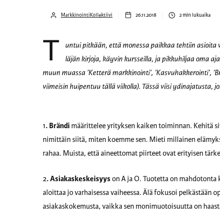
MarkkinointiKollektiivi
26.11.2018
2
min lukuaika
T
untui pitkään, että monessa paikkaa tehtiin asioita
läjän kirjoja, käyvin kursseilla, ja pikkuhiljaa oma 
muun muassa ’Ketterä markkinointi’, ’Kasvuhakkerointi’, ’Brä
viimeisin huipentuu tällä viikolla). Tässä viisi ydinajatusta
1
.
Brändi
määrittelee yrityksen kaiken toiminnan. Kehitä si
nimittäin siitä, miten koemme sen. Mieti millainen elämyksen
rahaa. Muista, että aineettomat piirteet ovat erityisen tärkei
2
.
Asiakaskeskeisyys
on A ja O. Tuotetta on mahdotonta k
aloittaa jo varhaisessa vaiheessa. Älä fokusoi pelkästään o
asiakaskokemusta, vaikka sen monimuotoisuutta on haasta