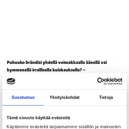
Puhuuko brändisi yhdellä voimakkaalla äänellä vai
kymmenellä irrallisella kuiskauksella? –
Videomarkkinoinnin selviytymisopas trendiviidakkoon
19.5.2026
2
min lukuaika
Suostumus
Yksityiskohdat
Tietoja
BLOGIT
Tämä sivusto käyttää evästeitä
Käytämme evästeitä tarjoamamme sisällön ja mainosten