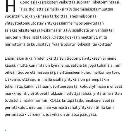
H
uono asiakasrekisteri vaikuttaa suoraan liiketoimintaasi.
Tiesitkö, että esimerkiksi 17% suomalaisista muuttaa
vuosittain, joka yksinään tarkoittaa lähes miljoonaa
yhteystietomuutosta? Yrityksessämme myös päivitetään
asiakasrekisterejä ja keskimäärin 35% sisällöstä on vanhaa tai
muuten virheellistä tietoa. Oletko koskaan miettinyt, mitä
harmittomalta kuulostava ”väärä osoite” oikeasti tarkoittaa?
Ensinnäkin aika. Yhden yksittäisen tiedon päivitykseen ei mene
kauaa, mutta kun niitä on kymmeniä, satoja tai jopa tuhansia, niin
oikean tiedon etsimiseen ja päivittämiseen kuluu melkoinen tovi.
Uskoisin, että suurimmalla osalla yrityksiä on parempaakin
tekemistä. Kaikki väärään osoitteeseen tai kohderyhmään menevät
markkinointiviestit ovat hukkaan heitettyä rahaa, yritä siinä sitten
todistella markkinoinnin ROI:ta. Entäpä laskunmaksuviiveet ja
perintäkulut, mieluummin varmasti rahat yrityksen tilillä kuin
perinnässä - varsinkin, jos vika on omassa päädyssä.