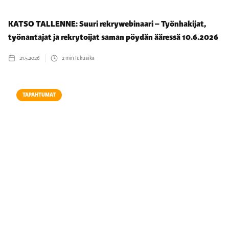
KATSO TALLENNE: Suuri rekrywebinaari – Työnhakijat,
työnantajat ja rekrytoijat saman pöydän ääressä 10.6.2026
21.5.2026
2
min lukuaika
TAPAHTUMAT