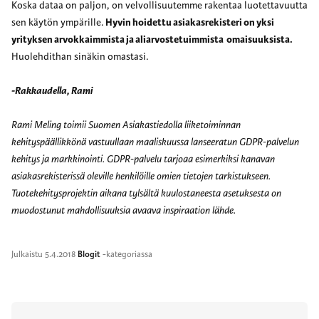
Koska dataa on paljon, on velvollisuutemme rakentaa luotettavuutta
sen käytön ympärille.
Hyvin hoidettu asiakasrekisteri on yksi
yrityksen arvokkaimmista ja aliarvostetuimmista omaisuuksista.
Huolehdithan sinäkin omastasi.
-Rakkaudella, Rami
Rami Meling toimii Suomen Asiakastiedolla liiketoiminnan
kehityspäällikkönä vastuullaan maaliskuussa lanseeratun GDPR-palvelun
kehitys ja markkinointi. GDPR-palvelu tarjoaa esimerkiksi kanavan
asiakasrekisterissä oleville henkilöille omien tietojen tarkistukseen.
Tuotekehitysprojektin aikana tylsältä kuulostaneesta asetuksesta on
muodostunut mahdollisuuksia avaava inspiraation lähde.
Julkaistu
5.4.2018
Blogit
-kategoriassa