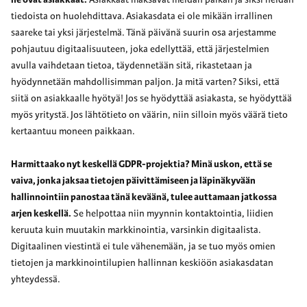
tiedoista on huolehdittava. Asiakasdata ei ole mikään irrallinen
saareke tai yksi järjestelmä. Tänä päivänä suurin osa arjestamme
pohjautuu digitaalisuuteen, joka edellyttää, että järjestelmien
avulla vaihdetaan tietoa, täydennetään sitä, rikastetaan ja
hyödynnetään mahdollisimman paljon. Ja mitä varten? Siksi, että
siitä on asiakkaalle hyötyä! Jos se hyödyttää asiakasta, se hyödyttää
myös yritystä. Jos lähtötieto on väärin, niin silloin myös väärä tieto
kertaantuu moneen paikkaan.
Harmittaako nyt keskellä GDPR-projektia? Minä uskon, että se
vaiva, jonka jaksaa tietojen päivittämiseen ja läpinäkyvään
hallinnointiin panostaa tänä keväänä, tulee auttamaan jatkossa
arjen keskellä.
Se helpottaa niin myynnin kontaktointia, liidien
keruuta kuin muutakin markkinointia, varsinkin digitaalista.
Digitaalinen viestintä ei tule vähenemään, ja se tuo myös omien
tietojen ja markkinointilupien hallinnan keskiöön asiakasdatan
yhteydessä.