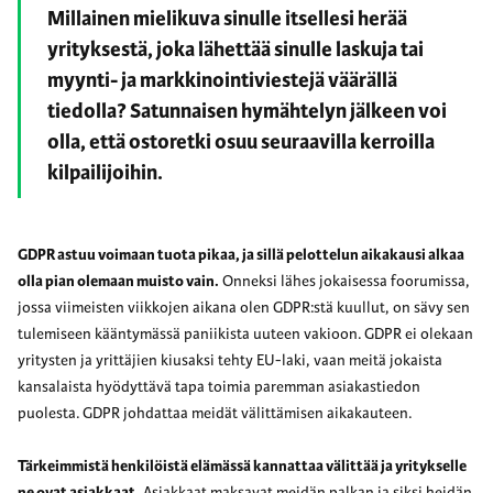
Millainen mielikuva sinulle itsellesi herää
yrityksestä, joka lähettää sinulle laskuja tai
myynti- ja markkinointiviestejä väärällä
tiedolla? Satunnaisen hymähtelyn jälkeen voi
olla, että ostoretki osuu seuraavilla kerroilla
kilpailijoihin.
GDPR astuu voimaan tuota pikaa, ja sillä pelottelun aikakausi alkaa
olla pian olemaan muisto vain.
Onneksi lähes jokaisessa foorumissa,
jossa viimeisten viikkojen aikana olen GDPR:stä kuullut, on sävy sen
tulemiseen kääntymässä paniikista uuteen vakioon. GDPR ei olekaan
yritysten ja yrittäjien kiusaksi tehty EU-laki, vaan meitä jokaista
kansalaista hyödyttävä tapa toimia paremman asiakastiedon
puolesta. GDPR johdattaa meidät välittämisen aikakauteen.
Tärkeimmistä henkilöistä elämässä kannattaa välittää ja yritykselle
ne ovat asiakkaat.
Asiakkaat maksavat meidän palkan ja siksi heidän