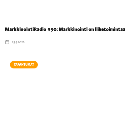
MarkkinointiRadio #90: Markkinointi on liiketoimintaa
25.5.2026
TAPAHTUMAT