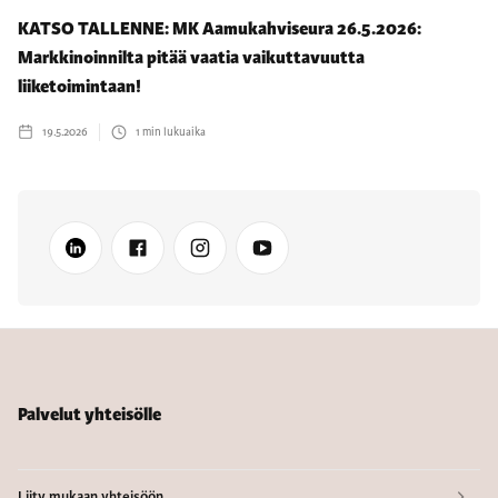
KATSO TALLENNE: MK Aamukahviseura 26.5.2026:
Markkinoinnilta pitää vaatia vaikuttavuutta
liiketoimintaan!
19.5.2026
1
min lukuaika
Palvelut yhteisölle
Liity mukaan yhteisöön