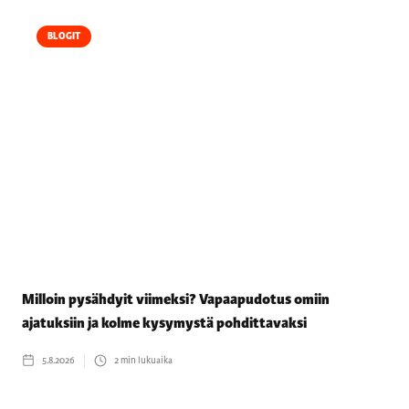
BLOGIT
Milloin pysähdyit viimeksi? Vapaapudotus omiin
ajatuksiin ja kolme kysymystä pohdittavaksi
5.8.2026
2
min lukuaika