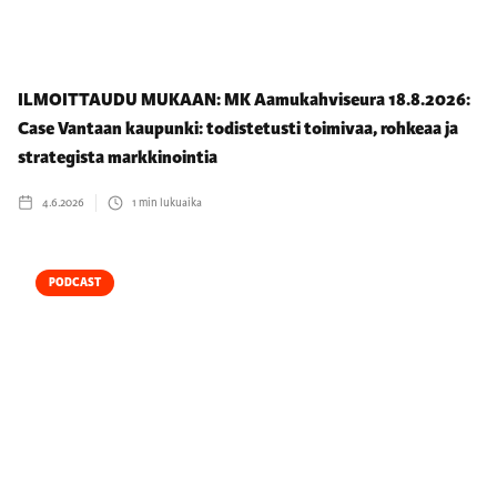
ILMOITTAUDU MUKAAN: MK Aamukahviseura 18.8.2026:
Case Vantaan kaupunki: todistetusti toimivaa, rohkeaa ja
strategista markkinointia
4.6.2026
1
min lukuaika
PODCAST