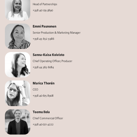
Head of Partnerships
+358 40 129 3890
Emmi Paunonen
Senior Production & Marketing Manager
+358 45 652 5986
Sanna-Kaisa Koivisto
Chief Operating Officer, Producer
+358 44 365 6084
Marica Thorén
CEO
+358 40 675 8908
Teemu Ilola
Chief Commercial Officer
+358 40 021 4222