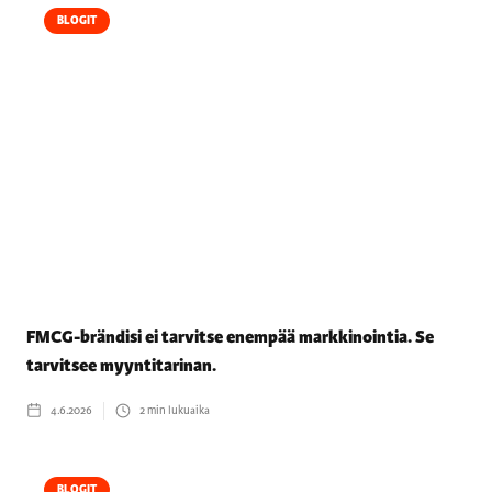
BLOGIT
FMCG-brändisi ei tarvitse enempää markkinointia. Se
tarvitsee myyntitarinan.
4.6.2026
2
min lukuaika
BLOGIT