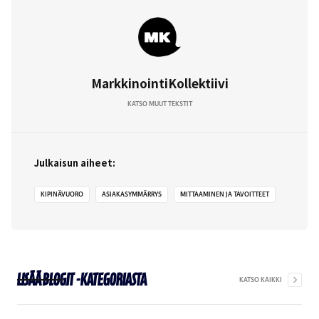
MarkkinointiKollektiivi
KATSO MUUT TEKSTIT
Julkaisun aiheet:
KIPINÄVUORO
ASIAKASYMMÄRRYS
MITTAAMINEN JA TAVOITTEET
Lisää
Blogit
-kategoriasta
KATSO KAIKKI