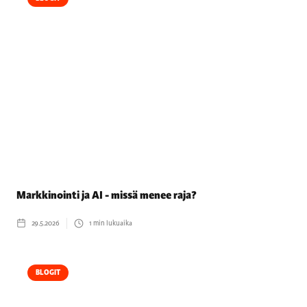
Markkinointi ja AI - missä menee raja?
29.5.2026
1
min lukuaika
BLOGIT