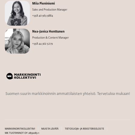
Miia Pieniniemi
Sales and Production Manager
+358 40 963 9884
Nea-Janica Henttunen
Production & Content Manager
+358 44 302 5279
Suomen suurin markkinoinnin ammattilaisten yhteisö. Tervetuloa mukaan!
MARKKINOINTIKOLLEKTIIVI
MUISTA LEVÄTÄ
TIETOSUOJA- JA REKISTERISELOSTE
MK TUOTANNOT OY 2859083-1