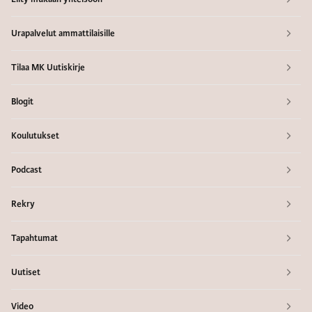
Urapalvelut ammattilaisille
Tilaa MK Uutiskirje
Blogit
Koulutukset
Podcast
Rekry
Tapahtumat
Uutiset
Video