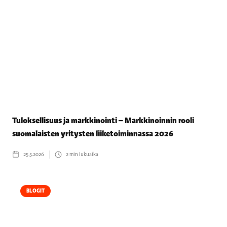
Tuloksellisuus ja markkinointi – Markkinoinnin rooli
suomalaisten yritysten liiketoiminnassa 2026
25.5.2026
2
min lukuaika
BLOGIT