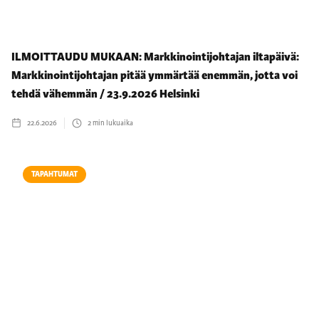
ILMOITTAUDU MUKAAN: Markkinointijohtajan iltapäivä:
Markkinointijohtajan pitää ymmärtää enemmän, jotta voi
tehdä vähemmän / 23.9.2026 Helsinki
22.6.2026
2
min lukuaika
TAPAHTUMAT