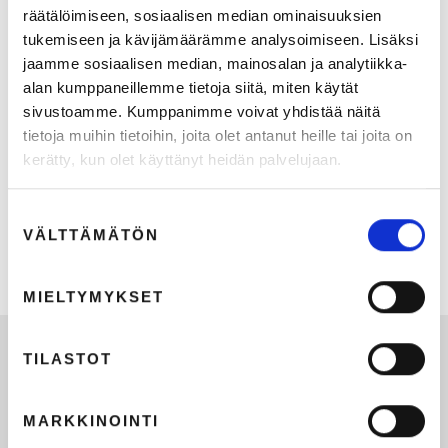
räätälöimiseen, sosiaalisen median ominaisuuksien
tukemiseen ja kävijämäärämme analysoimiseen. Lisäksi
jaamme sosiaalisen median, mainosalan ja analytiikka-
alan kumppaneillemme tietoja siitä, miten käytät
sivustoamme. Kumppanimme voivat yhdistää näitä
tietoja muihin tietoihin, joita olet antanut heille tai joita on
kerätty, kun olet käyttänyt heidän palvelujaan.
Suostumuksen
Kaksi sekuntia.
VÄLTTÄMÄTÖN
valinta
18.5.2026
2
min lukuaika
MIELTYMYKSET
TILASTOT
MARKKINOINTI