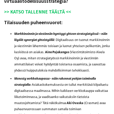
virtuaalitodellisuusstrategia?
>> KATSO TALLENNE TÄÄLTÄ <<
Tilaisuuden puheenvuorot:
Markkinoinnin ja viestinnän hynttyyt yhteen strategiatyössä – näin
löydät synergiat yhteistyöllä
: Digitaalisuus on tuonut markkinoinnin
ja viestinnän lähemmäs toisiaan ja luonut yhteisen pelikentän, jonka
keskiössä on asiakas.
Aino Pajukangas
(Viestintätoimisto Aivela
Oy) avaa, miten strategiatyössä markkinoinnin ja viestinnän
ammattilaiset voivat hyödyntää toistensa osaamista, ja saavuttaa
yhdessä huipputuloksia mahdollisimman tehokkaasti.
Menesty verkkokaupassa - näin rakennat pohjan toimivalla
strategialla:
Asiakaskokemuksesta on tullut merkittävä kilpailuetu
digitaalisessa maailmassa. Mihin kaikkeen verkkokauppa vaikuttaa
liiketoiminnassa, ja vaaditaanko vaikutuksiin tietoista
muutosjohtamista? Tätä näkökulmaa
Aki Ovaska
(Crasman) avaa
puheenvuorossaan summaten samalla toimivan