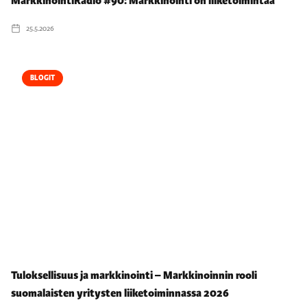
MarkkinointiRadio #90: Markkinointi on liiketoimintaa
25.5.2026
BLOGIT
Tuloksellisuus ja markkinointi – Markkinoinnin rooli
suomalaisten yritysten liiketoiminnassa 2026