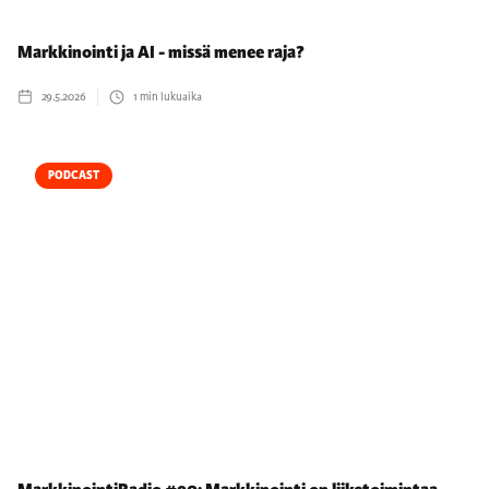
Markkinointi ja AI - missä menee raja?
29.5.2026
1
min lukuaika
PODCAST