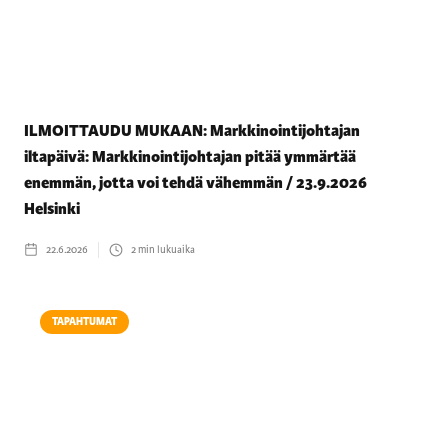
ILMOITTAUDU MUKAAN: Markkinointijohtajan
iltapäivä: Markkinointijohtajan pitää ymmärtää
enemmän, jotta voi tehdä vähemmän / 23.9.2026
Helsinki
22.6.2026
2
min lukuaika
TAPAHTUMAT