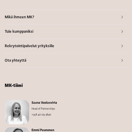
Mikä ihmeen MK?
Tule kumppaniksi
Rekrytointipalvelut yrityksille
Ota yhteyttä
MK-tiimi
Saana Vuolasvirta
Head of Partnerships
+358 40 129 3890
Emmi Paunonen