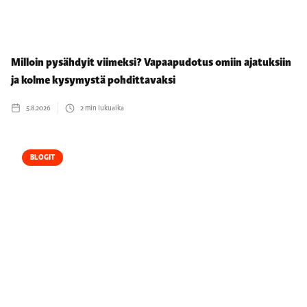
Milloin pysähdyit viimeksi? Vapaapudotus omiin ajatuksiin
ja kolme kysymystä pohdittavaksi
5.8.2026
2
min lukuaika
BLOGIT