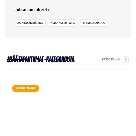
Julkaisun aiheet:
ASIAKASYMMÄRRYS
ASIAKASKOKEMUS
TEEMATILAISUUS
Lisää
Tapahtumat
-kategoriasta
KATSO KAIKKI
TAPAHTUMAT