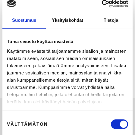
Suostumus
Yksityiskohdat
Tietoja
Tämä sivusto käyttää evästeitä
Käytämme evästeitä tarjoamamme sisällön ja mainosten
KATSO TALLENNE: MK Aamukahviseura 19.5.2026:
räätälöimiseen, sosiaalisen median ominaisuuksien
Työnantajabrändi jää usein kahden tuolin väliin – apua
tukemiseen ja kävijämäärämme analysoimiseen. Lisäksi
markkinoinnin ja HR:n yhteistyöhön
jaamme sosiaalisen median, mainosalan ja analytiikka-
alan kumppaneillemme tietoja siitä, miten käytät
12.5.2026
1
min lukuaika
sivustoamme. Kumppanimme voivat yhdistää näitä
tietoja muihin tietoihin, joita olet antanut heille tai joita on
kerätty, kun olet käyttänyt heidän palvelujaan.
Suostumuksen
VÄLTTÄMÄTÖN
valinta