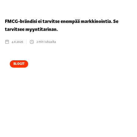
FMCG-brändisi ei tarvitse enempää markkinointia. Se
tarvitsee myyntitarinan.
4.6.2026
2
min lukuaika
BLOGIT