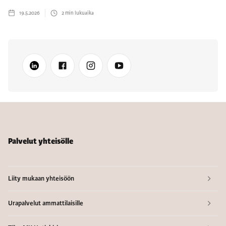
19.5.2026
2
min lukuaika
Palvelut yhteisölle
Liity mukaan yhteisöön
Urapalvelut ammattilaisille