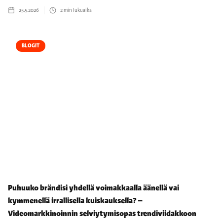
25.5.2026
2
min lukuaika
BLOGIT
Puhuuko brändisi yhdellä voimakkaalla äänellä vai
kymmenellä irrallisella kuiskauksella? –
Videomarkkinoinnin selviytymisopas trendiviidakkoon