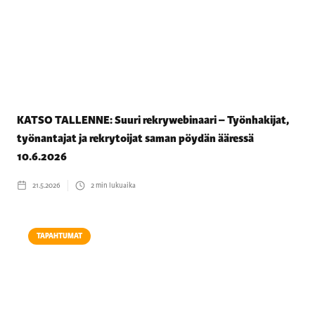
KATSO TALLENNE: Suuri rekrywebinaari – Työnhakijat,
työnantajat ja rekrytoijat saman pöydän ääressä
10.6.2026
21.5.2026
2
min lukuaika
TAPAHTUMAT