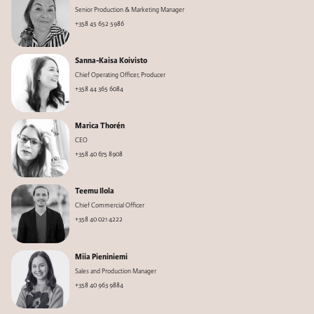
Senior Production & Marketing Manager
+358 45 652 5986
Sanna-Kaisa Koivisto
Chief Operating Officer, Producer
+358 44 365 6084
Marica Thorén
CEO
+358 40 675 8908
Teemu Ilola
Chief Commercial Officer
+358 40 021 4222
Miia Pieniniemi
Sales and Production Manager
+358 40 963 9884