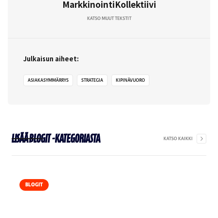
MarkkinointiKollektiivi
KATSO MUUT TEKSTIT
Julkaisun aiheet:
ASIAKASYMMÄRRYS
STRATEGIA
KIPINÄVUORO
Lisää
Blogit
-kategoriasta
KATSO KAIKKI
BLOGIT