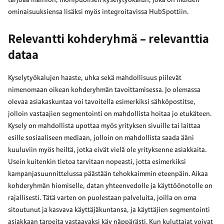
ominaisuuksiensa lisäksi myös integroitavissa HubSpottiin.
Relevantti kohderyhmä – relevanttia
dataa
Kyselytyökalujen haaste, uhka sekä mahdollisuus piilevät
nimenomaan oikean kohderyhmän tavoittamisessa. Jo olemassa
olevaa asiakaskuntaa voi tavoitella esimerkiksi sähköpostitse,
jolloin vastaajien segmentointi on mahdollista hoitaa jo etukäteen.
Kysely on mahdollista upottaa myös yrityksen sivuille tai laittaa
esille sosiaaliseen mediaan, jolloin on mahdollista saada ääni
kuuluviin myös heiltä, jotka eivät vielä ole yrityksenne asiakkaita.
Usein kuitenkin tietoa tarvitaan nopeasti, jotta esimerkiksi
kampanjasuunnittelussa päästään tehokkaimmin eteenpäin. Aikaa
kohderyhmän hiomiselle, datan yhteenvedolle ja käyttöönotolle on
rajallisesti. Tätä varten on puolestaan palveluita, joilla on oma
sitoutunut ja kasvava käyttäjäkuntansa, ja käyttäjien segmentointi
asiakkaan tarpeita vastaavaksi käy näppärästi. Kun kuluttajat voivat