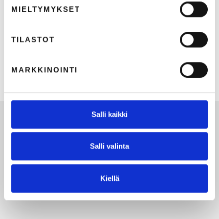
MIELTYMYKSET
TILASTOT
Kaksi sekuntia.
MARKKINOINTI
18.5.2026
2
min lukuaika
Salli kaikki
Salli valinta
Kiellä