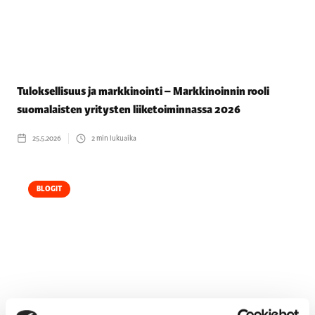
Tuloksellisuus ja markkinointi – Markkinoinnin rooli
suomalaisten yritysten liiketoiminnassa 2026
25.5.2026
2
min lukuaika
BLOGIT