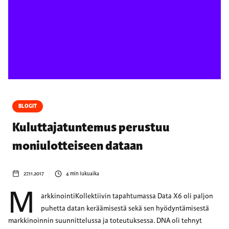
BLOGIT
Kuluttajatuntemus perustuu
moniulotteiseen dataan
27.11.2017
4
min lukuaika
M
arkkinointiKollektiivin tapahtumassa Data X6 oli paljon
puhetta datan keräämisestä sekä sen hyödyntämisestä
markkinoinnin suunnittelussa ja toteutuksessa. DNA oli tehnyt