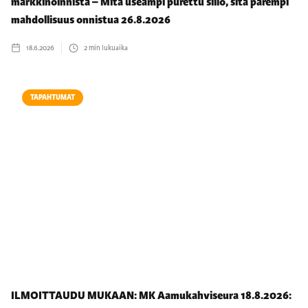
markkinoinnista – Mitä useampi purettu siilo, sitä parempi
mahdollisuus onnistua 26.8.2026
18.6.2026
2
min lukuaika
TAPAHTUMAT
ILMOITTAUDU MUKAAN: MK Aamukahviseura 18.8.2026: