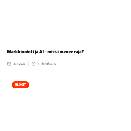
Markkinointi ja AI - missä menee raja?
29.5.2026
1
min lukuaika
BLOGIT