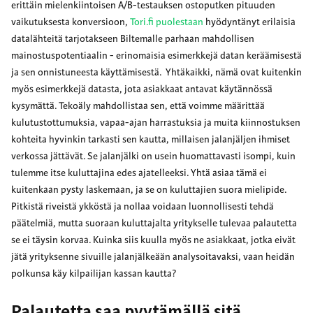
erittäin mielenkiintoisen A/B-testauksen ostoputken pituuden
vaikutuksesta konversioon,
Tori.fi puolestaan
hyödyntänyt erilaisia
datalähteitä tarjotakseen Biltemalle parhaan mahdollisen
mainostuspotentiaalin - erinomaisia esimerkkejä datan keräämisestä
ja sen onnistuneesta käyttämisestä. Yhtäkaikki, nämä ovat kuitenkin
myös esimerkkejä datasta, jota asiakkaat antavat käytännössä
kysymättä. Tekoäly mahdollistaa sen, että voimme määrittää
kulutustottumuksia, vapaa-ajan harrastuksia ja muita kiinnostuksen
kohteita hyvinkin tarkasti sen kautta, millaisen jalanjäljen ihmiset
verkossa jättävät. Se jalanjälki on usein huomattavasti isompi, kuin
tulemme itse kuluttajina edes ajatelleeksi. Yhtä asiaa tämä ei
kuitenkaan pysty laskemaan, ja se on kuluttajien suora mielipide.
Pitkistä riveistä ykköstä ja nollaa voidaan luonnollisesti tehdä
päätelmiä, mutta suoraan kuluttajalta yritykselle tulevaa palautetta
se ei täysin korvaa. Kuinka siis kuulla myös ne asiakkaat, jotka eivät
jätä yrityksenne sivuille jalanjälkeään analysoitavaksi, vaan heidän
polkunsa käy kilpailijan kassan kautta?
Palautetta saa pyytämällä sitä