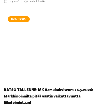
21.5.2026
2
min lukuaika
TAPAHTUMAT
KATSO TALLENNE: MK Aamukahviseura 26.5.2026:
Markkinoinnilta pitää vaatia vaikuttavuutta
liiketoimintaan!