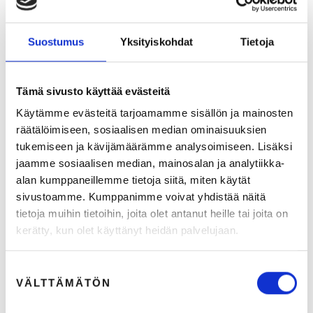
Suostumus
Yksityiskohdat
Tietoja
Puhuuko brändisi yhdellä voimakkaalla äänellä vai
Tämä sivusto käyttää evästeitä
kymmenellä irrallisella kuiskauksella? –
Videomarkkinoinnin selviytymisopas trendiviidakkoon
Käytämme evästeitä tarjoamamme sisällön ja mainosten
räätälöimiseen, sosiaalisen median ominaisuuksien
19.5.2026
2
min lukuaika
tukemiseen ja kävijämäärämme analysoimiseen. Lisäksi
jaamme sosiaalisen median, mainosalan ja analytiikka-
alan kumppaneillemme tietoja siitä, miten käytät
BLOGIT
sivustoamme. Kumppanimme voivat yhdistää näitä
tietoja muihin tietoihin, joita olet antanut heille tai joita on
kerätty, kun olet käyttänyt heidän palvelujaan.
Suostumuksen
VÄLTTÄMÄTÖN
valinta