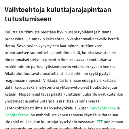
Vaihtoehtoja kuluttajarajapintaan
tutustumiseen
Kuluttajatutkimusta pidetään hyvin usein työläänä ja hitaana
prosessina – ja sanakin kalskahtaa jo vanhahtavalle tavalle kerätä
tietoa. Soveltuvien kysymysten laatiminen, tutkimuksen
toteuttamisen suunnittelu ja pohdinta siitä, kuinka tavoittaa ne
nimenomaiset tietyn segmentin ihmiset saavat kenet tahansa
markkinoinnin parissa työskentelevän vetämään syvään henkeä.
Aikataulut huutavat punaisella, sillä asioihin on syytä pystyä
reagoimaan nopeasti. Viikkoja, tai toisinaan edes päiviä kestävä
datankeruu, sekä analysointi ja yhteenveto eivät houkuttele juuri
ketään. Nopeammat tavat päästä kuluttajan pulssille ovat kuitenkin
yleistyneet ja palveluntarjoajissa riittää valinnanvaraa.
Lähtökohtaisesti ilmaisia kyselytyökaluja, kuten
SurveyMonkey
ja
Google Forms
, on mahdollista kenen tahansa käyttää ja dataa saa
ulos sitä mukaa, kun kuluttajat kyselyihin vastaavat.
ZEF
puolestaan
tarjoaa mainion, monipuolisen kyselytyökalun, joka on muiden