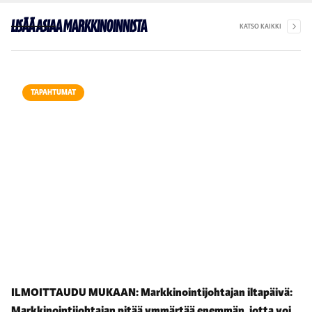
Lisää asiaa markkinoinnista
KATSO KAIKKI
TAPAHTUMAT
ILMOITTAUDU MUKAAN: Markkinointijohtajan iltapäivä:
Markkinointijohtajan pitää ymmärtää enemmän, jotta voi