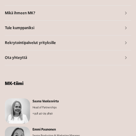
Mikä ihmeen MK?
Tule kumppaniksi
Rekrytointipalvelut yrityksille
Ota yhteyttä
MK-tiimi
Saana Vuolasvirta
Head of Partnerships
+358 40 129 3890
Emmi Paunonen
Senior Production & Marketing Manager