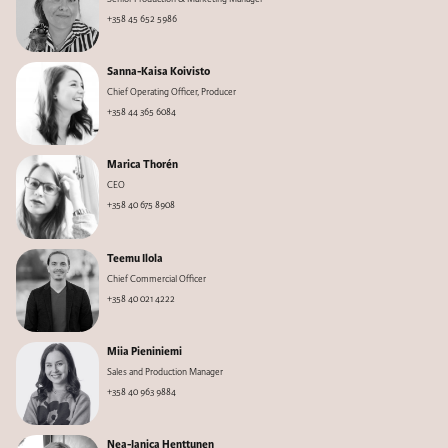
+358 45 652 5986
Sanna-Kaisa Koivisto
Chief Operating Officer, Producer
+358 44 365 6084
Marica Thorén
CEO
+358 40 675 8908
Teemu Ilola
Chief Commercial Officer
+358 40 021 4222
Miia Pieniniemi
Sales and Production Manager
+358 40 963 9884
Nea-Janica Henttunen