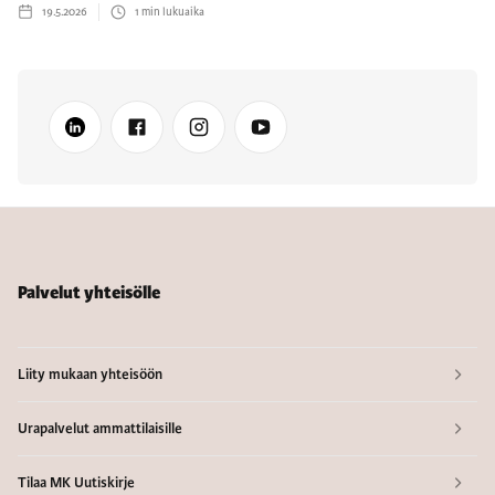
19.5.2026
1
min lukuaika
Palvelut yhteisölle
Liity mukaan yhteisöön
Urapalvelut ammattilaisille
Tilaa MK Uutiskirje