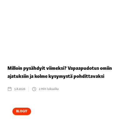
Milloin pysähdyit viimeksi? Vapaapudotus omiin
ajatuksiin ja kolme kysymystä pohdittavaksi
5.8.2026
2
min lukuaika
BLOGIT