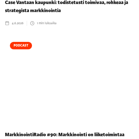
Case Vantaan kaupunki: todistetusti toimivaa, rohkeaa ja
strategista markkinointia
4.6.2026
1
min lukuaika
PODCAST
MarkkinointiRadio #90: Markkinointi on liiketoimintaa