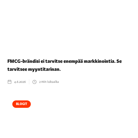
FMCG-brändisi ei tarvitse enempää markkinointia. Se
tarvitsee myyntitarinan.
4.6.2026
2
min lukuaika
BLOGIT