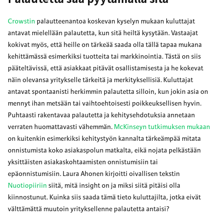
Crowstin
palautteenantoa koskevan kyselyn mukaan kuluttajat
antavat mielellään palautetta, kun sitä heiltä kysytään. Vastaajat
kokivat myös, että heille on tärkeää saada olla tällä tapaa mukana
kehittämässä esimerkiksi tuotteita tai markkinointia. Tästä on siis
pääteltävissä, että asiakkaat pitävät osallistamisesta ja he kokevat
näin olevansa yritykselle tärkeitä ja merkityksellisiä. Kuluttajat
antavat spontaanisti herkimmin palautetta silloin, kun jokin asia on
mennyt ihan metsään tai vaihtoehtoisesti poikkeuksellisen hyvin.
Puhtaasti rakentavaa palautetta ja kehitysehdotuksia annetaan
verraten huomattavasti vähemmän.
McKinseyn tutkimuksen mukaan
on kuitenkin esimerkiksi kehitystyön kannalta tärkeämpää mitata
onnistumista koko asiakaspolun matkalta, eikä nojata pelkästään
yksittäisten asiakaskohtaamisten onnistumisiin tai
epäonnistumisiin. Laura Ahonen kirjoitti oivallisen tekstin
Nuotiopiiriin
siitä, mitä insight on ja miksi siitä pitäisi olla
kiinnostunut. Kuinka siis saada tämä tieto kuluttajilta, jotka eivät
välttämättä muutoin yrityksellenne palautetta antaisi?