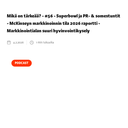
Mikä on tärkeää? - #56 - Superbowl ja PR- & somestuntit
- McKinseyn markkinoinnin tila 2026 raportti -
Markkinointialan suuri hyvinvointikysely
4.2.2026
1
min lukuaika
PODCAST