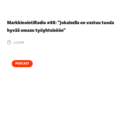
MarkkinointiRadio #88: “Jokaisella on vastuu tuoda
hyvää omaan työyhteisöön”
3.3.2026
PODCAST