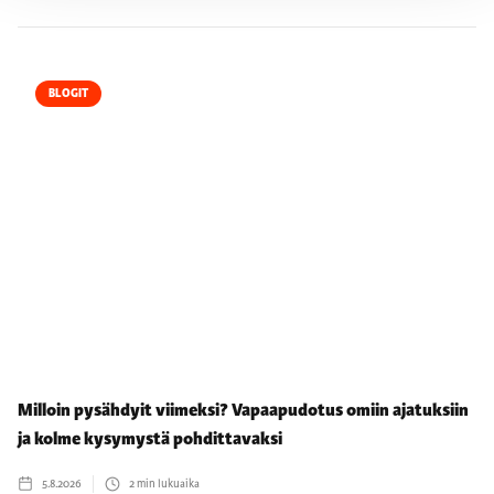
BLOGIT
Milloin pysähdyit viimeksi? Vapaapudotus omiin ajatuksiin
ja kolme kysymystä pohdittavaksi
5.8.2026
2
min lukuaika