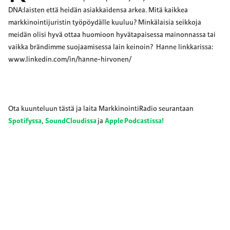
DNA:laisten että heidän asiakkaidensa arkea. Mitä kaikkea
markkinointijuristin työpöydälle kuuluu? Minkälaisia seikkoja
meidän olisi hyvä ottaa huomioon hyvätapaisessa mainonnassa tai
vaikka brändimme suojaamisessa lain keinoin? Hanne linkkarissa:
www.linkedin.com/in/hanne-hirvonen/
Ota kuunteluun tästä ja laita MarkkinointiRadio seurantaan
Spotifyssa
,
SoundCloudissa
ja
Apple Podcastissa!