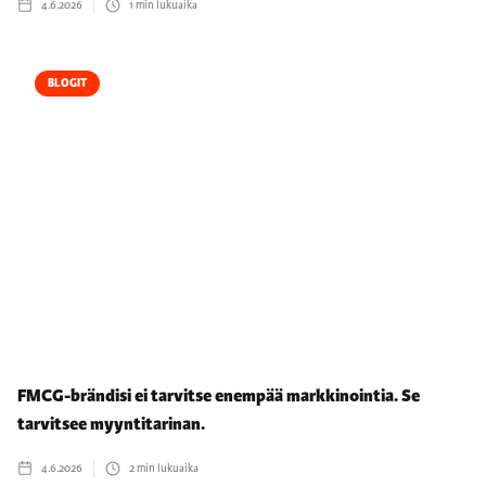
4.6.2026
1
min lukuaika
BLOGIT
FMCG-brändisi ei tarvitse enempää markkinointia. Se
tarvitsee myyntitarinan.
4.6.2026
2
min lukuaika