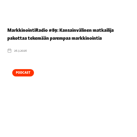
MarkkinointiRadio #89: Kansainvälinen matkailija
pakottaa tekemään parempaa markkinointia
26.3.2026
PODCAST