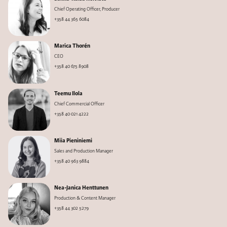
Chief Operating Officer, Producer
+358 44 365 6084
Marica Thorén
CEO
+358 40 675 8908
Teemu Ilola
Chief Commercial Officer
+358 40 021 4222
Miia Pieniniemi
Sales and Production Manager
+358 40 963 9884
Nea-Janica Henttunen
Production & Content Manager
+358 44 302 5279