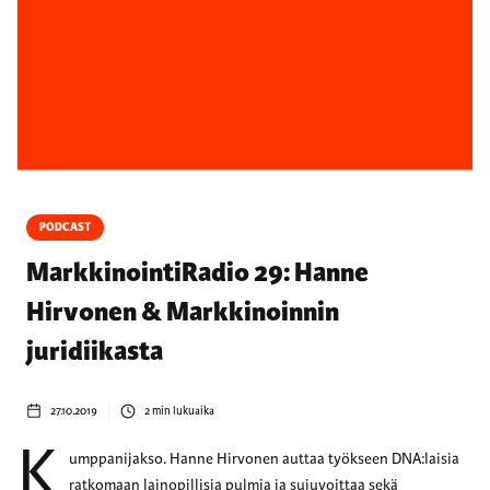
PODCAST
MarkkinointiRadio 29: Hanne
Hirvonen & Markkinoinnin
juridiikasta
27.10.2019
2
min lukuaika
K
umppanijakso. Hanne Hirvonen auttaa työkseen DNA:laisia
ratkomaan lainopillisia pulmia ja sujuvoittaa sekä