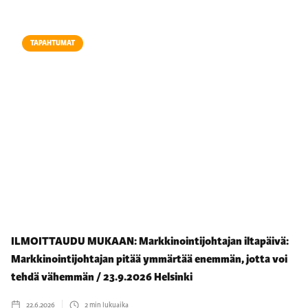
TAPAHTUMAT
ILMOITTAUDU MUKAAN: Markkinointijohtajan iltapäivä:
Markkinointijohtajan pitää ymmärtää enemmän, jotta voi
tehdä vähemmän / 23.9.2026 Helsinki
22.6.2026
2
min lukuaika