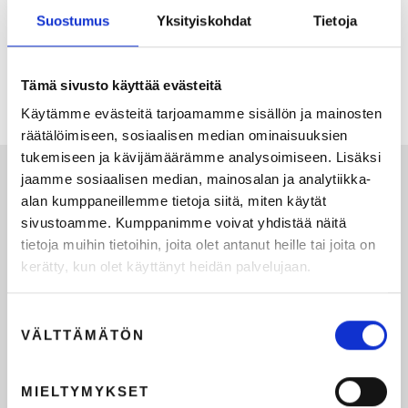
Suostumus
Yksityiskohdat
Tietoja
MR Sunnuntaibrunssi #23 Ossi Honkanen - Hasanin
partneri ja innovaattori
Tämä sivusto käyttää evästeitä
19.6.2025
3
min lukuaika
Käytämme evästeitä tarjoamamme sisällön ja mainosten
räätälöimiseen, sosiaalisen median ominaisuuksien
tukemiseen ja kävijämäärämme analysoimiseen. Lisäksi
jaamme sosiaalisen median, mainosalan ja analytiikka-
alan kumppaneillemme tietoja siitä, miten käytät
sivustoamme. Kumppanimme voivat yhdistää näitä
tietoja muihin tietoihin, joita olet antanut heille tai joita on
kerätty, kun olet käyttänyt heidän palvelujaan.
Suostumuksen
VÄLTTÄMÄTÖN
valinta
MIELTYMYKSET