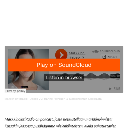
MarkkinointiRadio
·
Jakso 29: Hanne Hirvonen & Markkinoinnin juridiikasta
MarkkinointiRadio on podcast, jossa keskustellaan markkinoinnista!
Kussakin jaksossa pysähdymme mielenkiintoisten, alalla puhututtavien