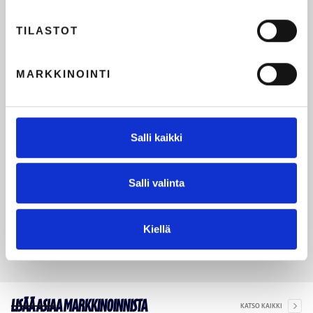
TILASTOT
MARKKINOINTI
Salli kaikki
Salli valinta
Kiellä
Lisää asiaa markkinoinnista
KATSO KAIKKI