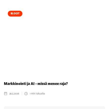
BLOGIT
Markkinointi ja AI - missä menee raja?
29.5.2026
1
min lukuaika