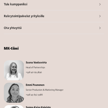
Tule kumppaniksi
Rekrytointipalvelut yrityksille
Ota yhteyttä
MK-tiimi
Saana Vuolasvirta
Head of Partnerships
+358 40 129 3890
Emmi Paunonen
Senior Production & Marketing Manager
+358 45 652 5986
Sanna-Kaisa Koivisto