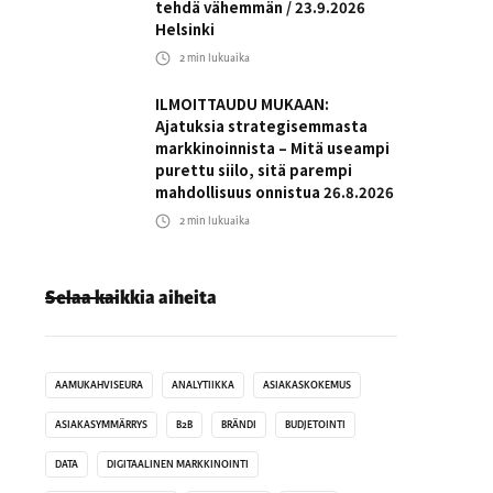
tehdä vähemmän / 23.9.2026
Helsinki
2
min lukuaika
ILMOITTAUDU MUKAAN:
Ajatuksia strategisemmasta
markkinoinnista – Mitä useampi
purettu siilo, sitä parempi
mahdollisuus onnistua 26.8.2026
2
min lukuaika
Selaa kaikkia aiheita
AAMUKAHVISEURA
ANALYTIIKKA
ASIAKASKOKEMUS
ASIAKASYMMÄRRYS
B2B
BRÄNDI
BUDJETOINTI
DATA
DIGITAALINEN MARKKINOINTI