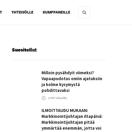
T
YHTEISÖLLE
KUMPPANEILLE
Suositellut
Milloin pysähdyit viimeksi?
Vapaapudotus omiin ajatuksiin
ja kolme kysymystä
pohdittavaksi
2
min lukuaika
ILMOITTAUDU MUKAAN:
Markkinointijohtajan iltapäivä:
Markkinointijohtajan pitää
ymmärtää enemmän, jotta voi