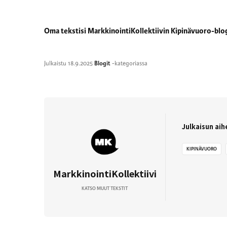
Oma tekstisi MarkkinointiKollektiivin Kipinävuoro-blo
Julkaistu
18.9.2025
Blogit
-kategoriassa
Julkaisun aih
KIPINÄVUORO
MarkkinointiKollektiivi
KATSO MUUT TEKSTIT