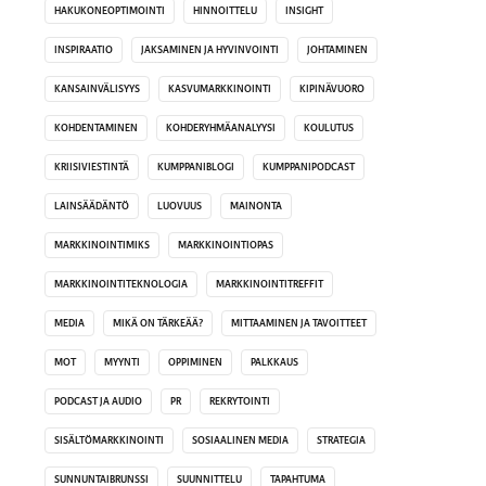
HAKUKONEOPTIMOINTI
HINNOITTELU
INSIGHT
INSPIRAATIO
JAKSAMINEN JA HYVINVOINTI
JOHTAMINEN
KANSAINVÄLISYYS
KASVUMARKKINOINTI
KIPINÄVUORO
KOHDENTAMINEN
KOHDERYHMÄANALYYSI
KOULUTUS
KRIISIVIESTINTÄ
KUMPPANIBLOGI
KUMPPANIPODCAST
LAINSÄÄDÄNTÖ
LUOVUUS
MAINONTA
MARKKINOINTIMIKS
MARKKINOINTIOPAS
MARKKINOINTITEKNOLOGIA
MARKKINOINTITREFFIT
MEDIA
MIKÄ ON TÄRKEÄÄ?
MITTAAMINEN JA TAVOITTEET
MOT
MYYNTI
OPPIMINEN
PALKKAUS
PODCAST JA AUDIO
PR
REKRYTOINTI
SISÄLTÖMARKKINOINTI
SOSIAALINEN MEDIA
STRATEGIA
SUNNUNTAIBRUNSSI
SUUNNITTELU
TAPAHTUMA