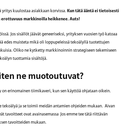
tä yritys kuulostaa asiakkaan korvissa.
Kun tätä ääntä ei tietoisesti
ja erottuvuus markkinoilla heikkenee. Auts!
öissä. Jos sisällöt jäävät geneeriseksi, yrityksen vuosien työ katoaa
ää edes muisteta mikä oli loppupeleissä tekoälyllä tuotettujen
 lukuisia. Oliko ne kytketty markkinoinnin strategiseen tekemiseen
tekoälyn tuottamia sisältöjä.
miten ne muotoutuvat?
y on erinomainen tiimikaveri, kun sen käyttöä ohjataan oikein.
me tekoälyä ja se toimii meidän antamien ohjeiden mukaan. Aivan
ät tavoitteet ovat avainasemassa Jos emme tee tätä riittävän
tyksen tavoitteiden mukaan.