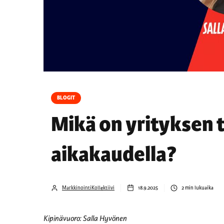
BLOGIT
Mikä on yrityksen 
aikakaudella?
MarkkinointiKollektiivi
18.9.2025
2
min lukuaika
Kipinävuoro: Salla Hyvönen