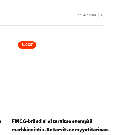
KATSO KAIKKI
BLOGIT
n
FMCG-brändisi ei tarvitse enempää
markkinointia. Se tarvitsee myyntitarinan.