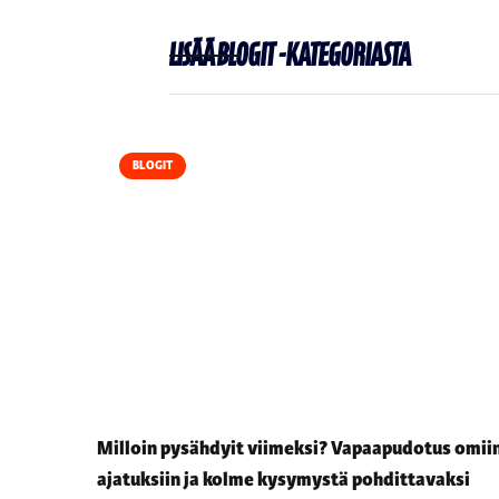
Lisää
Blogit
-kategoriasta
BLOGIT
Milloin pysähdyit viimeksi? Vapaapudotus omii
ajatuksiin ja kolme kysymystä pohdittavaksi