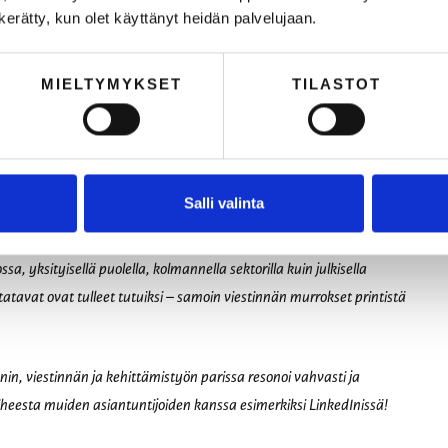
n kerätty, kun olet käyttänyt heidän palvelujaan.
 sparraaja mutta oikeasti tulee miettiä mitä sen tuottamaa laitan
MIELTYMYKSET
TILASTOT
n ääntä mukanaan. Jokaisen työntekijän ja erityisesti markkinointi-
meidän yritys haluaa kuulostaa tekoälyn aikakaudella?
vahvana myös silloin, kun tekoäly on mukana työtiimissä.
Salli valinta
teginen osaaja ja hands on -tekijä, joka on työskennellyt
a, yksityisellä puolella, kolmannella sektorilla kuin julkisella
atavat ovat tulleet tutuiksi – samoin viestinnän murrokset printistä
in, viestinnän ja kehittämistyön parissa resonoi vahvasti ja
aiheesta muiden asiantuntijoiden kanssa esimerkiksi LinkedInissä!