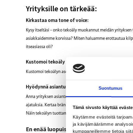
Yrityksille on tärkeää:
Kirkastaa oma tone of voice:
Kysy itseltäsi - onko tekoäly muokannut meidän yrityksen
asiakkaidemme korvissa? Miten haluamme erottautua kilpai
itseasiassa oli?
Kustomoi tekoäly omiin tarpeisiin:
Kustomoi tekoälyn asetukset, jotta se osaa auttaa juuri oik
Hyödynnä asiantuntijoita:
Suostumus
Anna yrityksen asiantuntijoiden vaikuttaa miltä tekoälyn t
ajatuksia. Kertaa brändiohje ja markkinoinnin strategia. Sil
Tämä sivusto käyttää eväste
Näin tekoälyn tuottama sisältö muuttuu aidosti yrityksen 
Käytämme evästeitä tarjoama
ja kävijämäärämme analysoim
En enää luopuisi väsymättömästä apuris
kumppaneillemme tietoja siitä