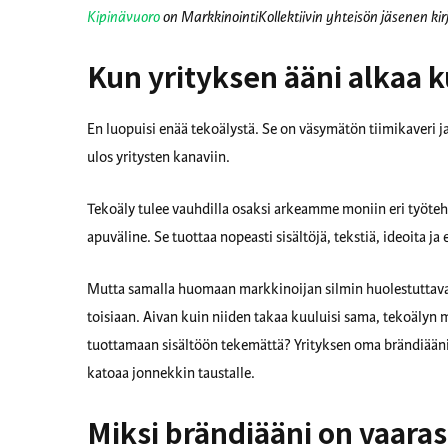
Kipinävuoro
on MarkkinointiKollektiivin yhteisön jäsenen ki
Kun yrityksen ääni alkaa k
En luopuisi enää tekoälystä. Se on väsymätön tiimikaveri ja
ulos yritysten kanaviin.
Tekoäly tulee vauhdilla osaksi arkeamme moniin eri työteh
apuväline. Se tuottaa nopeasti sisältöjä, tekstiä, ideoita ja
Mutta samalla huomaan markkinoijan silmin huolestuttavan
toisiaan. Aivan kuin niiden takaa kuuluisi sama, tekoälyn 
tuottamaan sisältöön tekemättä? Yrityksen oma brändiääni 
katoaa jonnekkin taustalle.
Miksi brändiääni on vaara