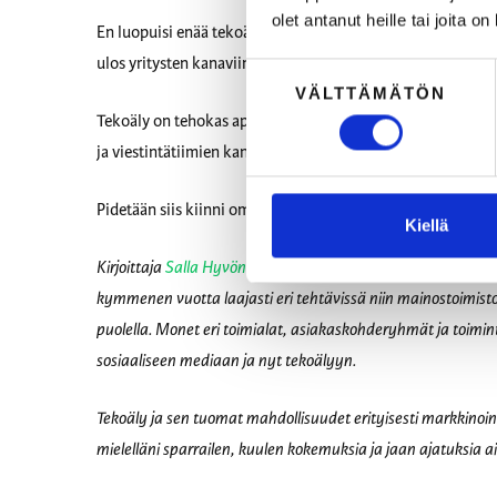
olet antanut heille tai joita o
En luopuisi enää tekoälystä. Se on väsymätön tiimikaveri ja
ulos yritysten kanaviin?
Suostumuksen
VÄLTTÄMÄTÖN
valinta
Tekoäly on tehokas apuri, mutta sen ei pidä viedä yritykse
ja viestintätiimien kannattaa pysähtyä miettimään: miltä 
Pidetään siis kiinni omasta äänestä ja annetaan sen soida 
Kiellä
Kirjoittaja
Salla Hyvönen
on markkinoinnin ja viestinnän stra
kymmenen vuotta laajasti eri tehtävissä niin mainostoimistoss
puolella. Monet eri toimialat, asiakaskohderyhmät ja toimint
sosiaaliseen mediaan ja nyt tekoälyyn.
Tekoäly ja sen tuomat mahdollisuudet erityisesti markkinoinn
mielelläni sparrailen, kuulen kokemuksia ja jaan ajatuksia 