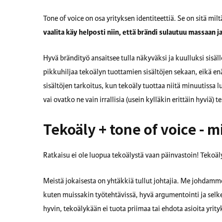
Tone of voice on osa yrityksen identiteettiä. Se on sitä mil
vaalita käy helposti niin, että brändi sulautuu massaan 
Hyvä brändityö ansaitsee tulla näkyväksi ja kuulluksi sisäll
pikkuhiljaa tekoälyn tuottamien sisältöjen sekaan, eikä en
sisältöjen tarkoitus, kun tekoäly tuottaa niitä minuutissa
vai ovatko ne vain irrallisia (usein kylläkin erittäin hyviä) 
Tekoäly + tone of voice - 
Ratkaisu ei ole luopua tekoälystä vaan päinvastoin! Tekoäl
Meistä jokaisesta on yhtäkkiä tullut johtajia. Me johdam
kuten muissakin työtehtävissä, hyvä argumentointi ja selke
hyvin, tekoälykään ei tuota priimaa tai ehdota asioita yri