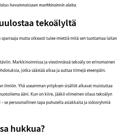
rjoitus havainnoistaan markkinoinnin alalta.
uulostaa tekoälyltä
 sparraaja mutta oikeasti tulee miettiä mitä sen tuottamaa laitan
täviin. Markkinoinnissa ja viestinnässä tekoäly on erinomainen
 ehdotuksia, jotka säästää aikaa ja auttaa tiimejä eteenpäin.
 ilmiön. Yhä useamman yrityksen sisällöt alkavat muistuttaa
muotoilema ääni. Kun on kiire, jääkö viimeinen silaus tekoälyn
- se persoonallinen tapa puhutella asiakkaita ja sidosryhmiä
ssa hukkua?