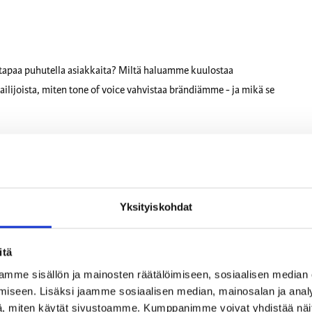
 tapaa puhutella asiakkaita? Miltä haluamme kuulostaa
lijoista, miten tone of voice vahvistaa brändiämme - ja mikä se
eassa asiassa parhaalla mahdollisella tavalla.
Yksityiskohdat
uottama lopputulos tulee vaikuttamaan: kysele, kuuntele ja jaa
loin lopputulos heijastaa yrityksen arvoja, asennetta ja brändiä.
itä
omaksi, eikä vain yhdeksi massan äänistä.
mme sisällön ja mainosten räätälöimiseen, sosiaalisen median
iseen. Lisäksi jaamme sosiaalisen median, mainosalan ja analy
ta!
, miten käytät sivustoamme. Kumppanimme voivat yhdistää näitä t