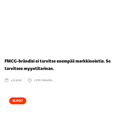
FMCG-brändisi ei tarvitse enempää markkinointia. Se
tarvitsee myyntitarinan.
4.6.2026
2
min lukuaika
BLOGIT