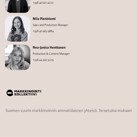
+358 40 021 4222
Miia Pieniniemi
Sales and Production Manager
+358 40 963 9884
Nea-Janica Henttunen
Production & Content Manager
+358 44 302 5279
Suomen suurin markkinoinnin ammattilaisten yhteisö. Tervetuloa mukaan!