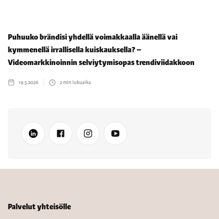
Puhuuko brändisi yhdellä voimakkaalla äänellä vai
kymmenellä irrallisella kuiskauksella? –
Videomarkkinoinnin selviytymisopas trendiviidakkoon
19.5.2026
2
min lukuaika
Palvelut yhteisölle