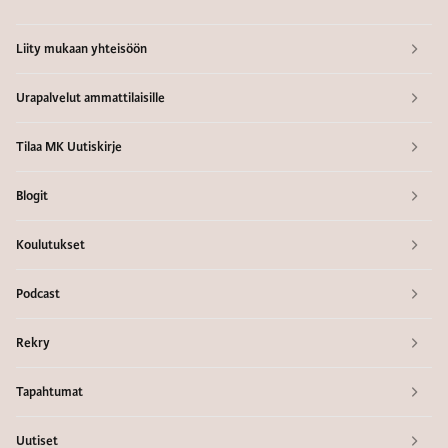
Liity mukaan yhteisöön
Urapalvelut ammattilaisille
Tilaa MK Uutiskirje
Blogit
Koulutukset
Podcast
Rekry
Tapahtumat
Uutiset