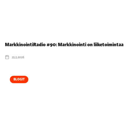
MarkkinointiRadio #90: Markkinointi on liiketoimintaa
25.5.2026
BLOGIT