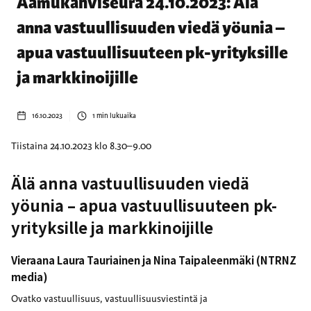
Aamukahviseura 24.10.2023: Älä
anna vastuullisuuden viedä yöunia –
apua vastuullisuuteen pk-yrityksille
ja markkinoijille
16.10.2023
1
min lukuaika
Tiistaina 24.10.2023 klo 8.30–9.00
Älä anna vastuullisuuden viedä
yöunia – apua vastuullisuuteen pk-
yrityksille ja markkinoijille
Vieraana Laura Tauriainen ja Nina Taipaleenmäki (NTRNZ
media)
Ovatko vastuullisuus, vastuullisuusviestintä ja