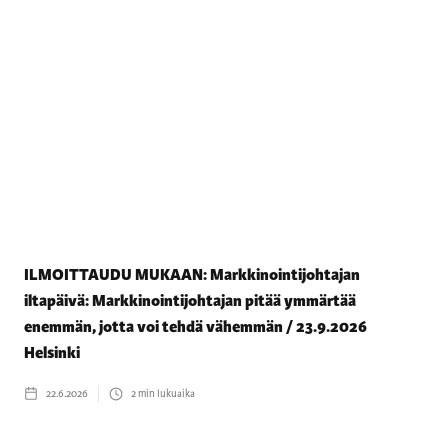
ILMOITTAUDU MUKAAN: Markkinointijohtajan
iltapäivä: Markkinointijohtajan pitää ymmärtää
enemmän, jotta voi tehdä vähemmän / 23.9.2026
Helsinki
22.6.2026
2
min lukuaika