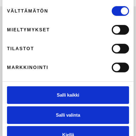
Suostumuksen
VÄLTTÄMÄTÖN
valinta
MIELTYMYKSET
TILASTOT
MARKKINOINTI
Salli kaikki
Salli valinta
Kiellä