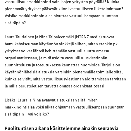
vastuullisuusmarkkinointi vain isojen yritysten pöydällä? Kuinka
pienemmät yritykset pääsevät kiinni vastuulliseen liiketoimintaan?
Voisiko markkinoinnin alaa hivuttaa vastuullisempaan suuntaan
sisältäpäin?
Laura Tauriainen ja Nina Taipaleenmäki (NTRNZ media) tuovat
Aamukahviseuraan käytännön vinkkejä siihen, miten etenkin pk-
yritykset voivat lähteä kehittämään vastuullisuutta omassa
organisaatiossaan, ja mitä asioita vastuullisuusviestinnän
suunnittelussa ja toteutuksessa kannattaa huomioida. Tarjolla on
käytännönläheisiä ajatuksia varsinkin pienemmälle toimijalle siitä,
kuinka selvität, mitä vastuullisuusviestinnän aloittamiseen tarvitaan
ja millä perustelet sen tarvetta omassa organisaatiossasi.
Lisäksi Laura ja Nina avaavat ajatuksiaan siitä, miten
markkinointialaa voisi alkaa ohjaamaan vastuullisempaan suuntaan
sisältäpäin – vai voisiko?
Puolituntisen aikana käsittelemme ainakin seuraavia