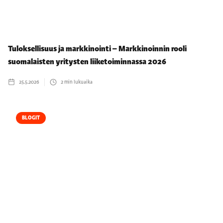
Tuloksellisuus ja markkinointi – Markkinoinnin rooli
suomalaisten yritysten liiketoiminnassa 2026
25.5.2026
2
min lukuaika
BLOGIT