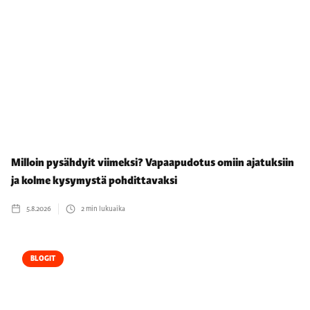
Milloin pysähdyit viimeksi? Vapaapudotus omiin ajatuksiin
ja kolme kysymystä pohdittavaksi
5.8.2026
2
min lukuaika
BLOGIT