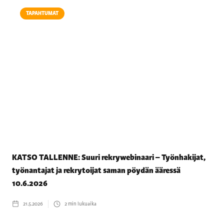
TAPAHTUMAT
KATSO TALLENNE: Suuri rekrywebinaari – Työnhakijat,
työnantajat ja rekrytoijat saman pöydän ääressä
10.6.2026
21.5.2026
2
min lukuaika