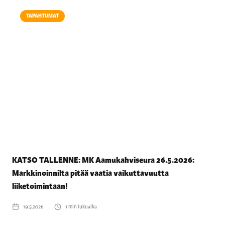
TAPAHTUMAT
KATSO TALLENNE: MK Aamukahviseura 26.5.2026:
Markkinoinnilta pitää vaatia vaikuttavuutta
liiketoimintaan!
19.5.2026
1
min lukuaika