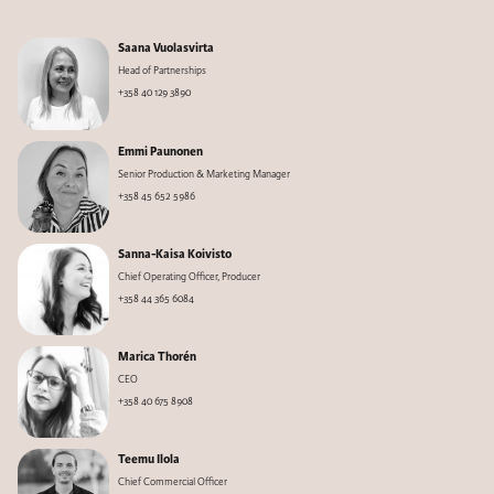
Saana Vuolasvirta
Head of Partnerships
+358 40 129 3890
Emmi Paunonen
Senior Production & Marketing Manager
+358 45 652 5986
Sanna-Kaisa Koivisto
Chief Operating Officer, Producer
+358 44 365 6084
Marica Thorén
CEO
+358 40 675 8908
Teemu Ilola
Chief Commercial Officer