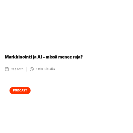
Markkinointi ja AI - missä menee raja?
29.5.2026
1
min lukuaika
PODCAST