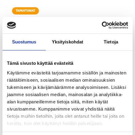
TAPAHTUMAT
Suostumus
Yksityiskohdat
Tietoja
Tämä sivusto käyttää evästeitä
Käytämme evästeitä tarjoamamme sisällön ja mainosten
räätälöimiseen, sosiaalisen median ominaisuuksien
tukemiseen ja kävijämäärämme analysoimiseen. Lisäksi
jaamme sosiaalisen median, mainosalan ja analytiikka-
KATSO TALLENNE: MK Aamukahviseura 19.5.2026:
alan kumppaneillemme tietoja siitä, miten käytät
Työnantajabrändi jää usein kahden tuolin väliin – apua
sivustoamme. Kumppanimme voivat yhdistää näitä
markkinoinnin ja HR:n yhteistyöhön
tietoja muihin tietoihin, joita olet antanut heille tai joita on
kerätty, kun olet käyttänyt heidän palvelujaan.
12.5.2026
1
min lukuaika