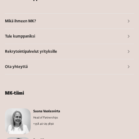
Mikä ihmeen MK?
Tule kumppaniksi
Rekrytointipalvelut yrityksille
Ota yhteyttä
MK-tiimi
Saana Vuolasvirta
Head of Partnerships
+358 40 129 3890