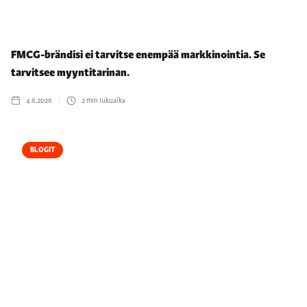
FMCG-brändisi ei tarvitse enempää markkinointia. Se
tarvitsee myyntitarinan.
4.6.2026
2
min lukuaika
BLOGIT