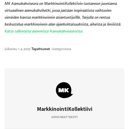
MK Aamukahviseura on MarkkinointiKollektiivin tuotannon juontama
virtuaalinen aamukahvihetki, jossa jaetaan inspiraatiota vaihtuvien
vieraiden kanssa markkinoinnin asiantuntijoillle. Tarjolla on rentoa
keskustelua markkinoinnin alan ajankohtaisuuksista, aiheista ja ilmiöistä.
Katso tallenteita aiemmista Aamukahviseuroista.
Julkaistu
1.4.2025
Tapahtumat
-kategoriassa
MarkkinointiKollektiivi
KATSO MUUT TEKSTIT