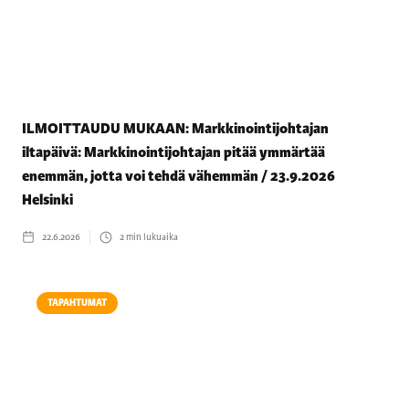
ILMOITTAUDU MUKAAN: Markkinointijohtajan
iltapäivä: Markkinointijohtajan pitää ymmärtää
enemmän, jotta voi tehdä vähemmän / 23.9.2026
Helsinki
22.6.2026
2
min lukuaika
TAPAHTUMAT