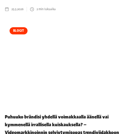
25.5.2026
2
min lukuaika
BLOGIT
Puhuuko brändisi yhdellä voimakkaalla äänellä vai
kymmenellä irrallisella kuiskauksella? –
Videomarkkinoinnin selviytymisopas trendiviidakkoon