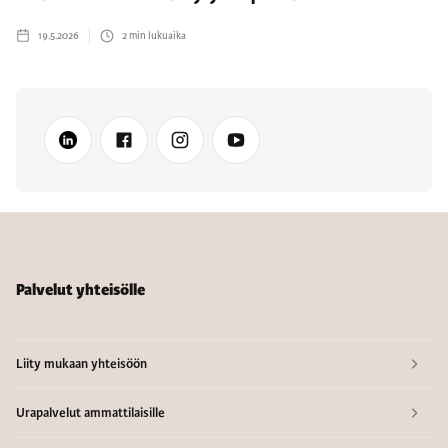
19.5.2026
2
min lukuaika
Palvelut yhteisölle
Liity mukaan yhteisöön
Urapalvelut ammattilaisille