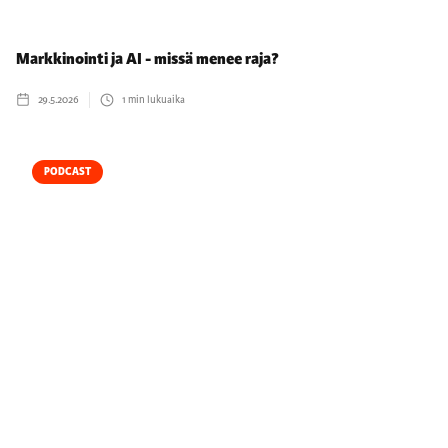
Markkinointi ja AI - missä menee raja?
29.5.2026
1
min lukuaika
PODCAST