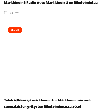
MarkkinointiRadio #90: Markkinointi on liiketoimintaa
25.5.2026
BLOGIT
Tuloksellisuus ja markkinointi – Markkinoinnin rooli
suomalaisten yritysten liiketoiminnassa 2026