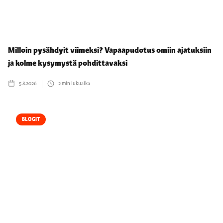
Milloin pysähdyit viimeksi? Vapaapudotus omiin ajatuksiin
ja kolme kysymystä pohdittavaksi
5.8.2026
2
min lukuaika
BLOGIT