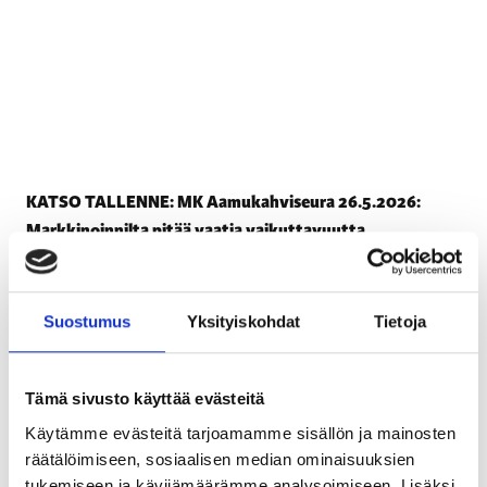
KATSO TALLENNE: MK Aamukahviseura 26.5.2026:
Markkinoinnilta pitää vaatia vaikuttavuutta
liiketoimintaan!
19.5.2026
1
min lukuaika
Suostumus
Yksityiskohdat
Tietoja
TAPAHTUMAT
Tämä sivusto käyttää evästeitä
Käytämme evästeitä tarjoamamme sisällön ja mainosten
räätälöimiseen, sosiaalisen median ominaisuuksien
tukemiseen ja kävijämäärämme analysoimiseen. Lisäksi