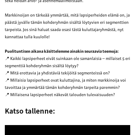
sekä heidän arvo- ja asennemaailmoistaan.
Markkinoijan on tärkeää ymmärtää, mitä lapsiperheiden elämä on, ja
päästä jyvälle tämän kohderyhmän sisältä löytyvien eri segmenttien
tarpeista. Jos sinä haluat saada osasi tästä kuluttajaryhmästä, nyt
kannattaa tulla kuulolle!
Puolituntisen aikana käsittelemme ainakin seuraavia teemoja:
📍 Kaikki lapsiperheet eivät suinkaan ole samanlaisia – millaiset 5 eri
segmenttiä kohderyhmän sisältä löytyy?
📍 Mitä erottavia ja yhdistäviä tekijöitä segmenteissä on?
📍 Millaisia lapsiperheet ovat kuluttajina, ja miten markkinoija voi
tavoittaa ja ymmärtää tämän kohderyhmän tarpeita paremmin?
📍 Millaisena lapsiperheet näkevät talouden tulevaisuuden?
Katso tallenne: