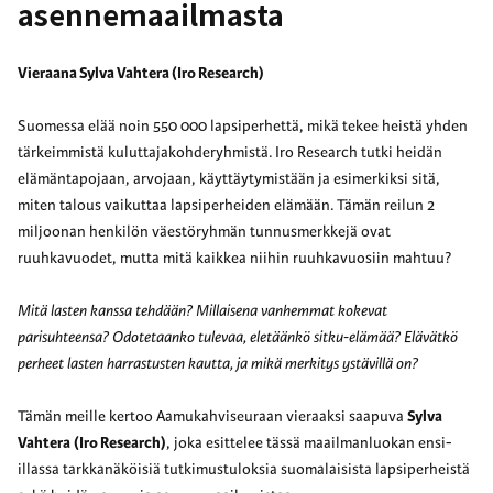
asennemaailmasta
Vieraana Sylva Vahtera (Iro Research)
Suomessa elää noin 550 000 lapsiperhettä, mikä tekee heistä yhden
tärkeimmistä kuluttajakohderyhmistä. Iro Research tutki heidän
elämäntapojaan, arvojaan, käyttäytymistään ja esimerkiksi sitä,
miten talous vaikuttaa lapsiperheiden elämään. Tämän reilun 2
miljoonan henkilön väestöryhmän tunnusmerkkejä ovat
ruuhkavuodet, mutta mitä kaikkea niihin ruuhkavuosiin mahtuu?
Mitä lasten kanssa tehdään? Millaisena vanhemmat kokevat
parisuhteensa? Odotetaanko tulevaa, eletäänkö sitku-elämää? Elävätkö
perheet lasten harrastusten kautta, ja mikä merkitys ystävillä on?
Tämän meille kertoo Aamukahviseuraan vieraaksi saapuva
Sylva
Vahtera
(Iro Research)
, joka esittelee tässä maailmanluokan ensi-
illassa tarkkanäköisiä tutkimustuloksia suomalaisista lapsiperheistä