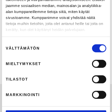
jaamme sosiaalisen median, mainosalan ja analytiikka-
alan kumppaneillemme tietoja siitä, miten käytät
sivustoamme. Kumppanimme voivat yhdistää näitä
tietoja muihin tietoihin, joita olet antanut heille tai joita on
kerätty, kun olet käyttänyt heidän palvelujaan.
Suostumuksen
KATSO TALLENNE: MK Aamukahviseura 19.5.2026:
VÄLTTÄMÄTÖN
valinta
Työnantajabrändi jää usein kahden tuolin väliin – apua
markkinoinnin ja HR:n yhteistyöhön
MIELTYMYKSET
12.5.2026
1
min lukuaika
TILASTOT
MARKKINOINTI