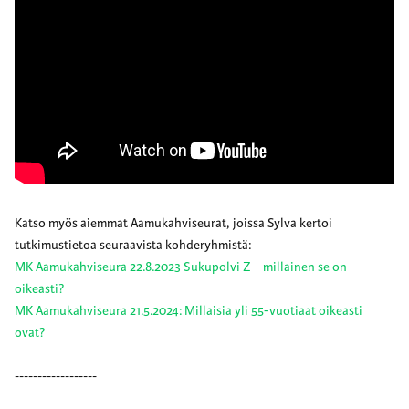
Katso myös aiemmat Aamukahviseurat, joissa Sylva kertoi
tutkimustietoa seuraavista kohderyhmistä:
MK Aamukahviseura 22.8.2023 Sukupolvi Z – millainen se on
oikeasti?
MK Aamukahviseura 21.5.2024: Millaisia yli 55-vuotiaat oikeasti
ovat?
------------------