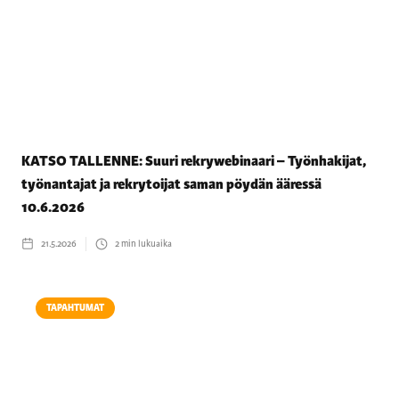
KATSO TALLENNE: Suuri rekrywebinaari – Työnhakijat,
työnantajat ja rekrytoijat saman pöydän ääressä
10.6.2026
21.5.2026
2
min lukuaika
TAPAHTUMAT