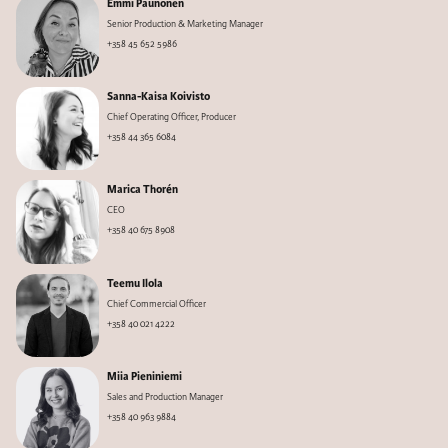
Emmi Paunonen
Senior Production & Marketing Manager
+358 45 652 5986
Sanna-Kaisa Koivisto
Chief Operating Officer, Producer
+358 44 365 6084
Marica Thorén
CEO
+358 40 675 8908
Teemu Ilola
Chief Commercial Officer
+358 40 021 4222
Miia Pieniniemi
Sales and Production Manager
+358 40 963 9884