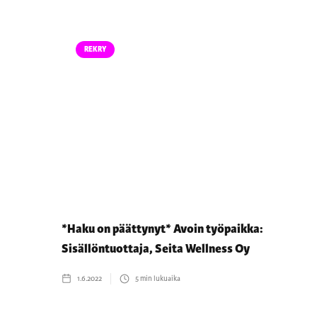
REKRY
*Haku on päättynyt* Avoin työpaikka:
Sisällöntuottaja, Seita Wellness Oy
1.6.2022
5
min lukuaika