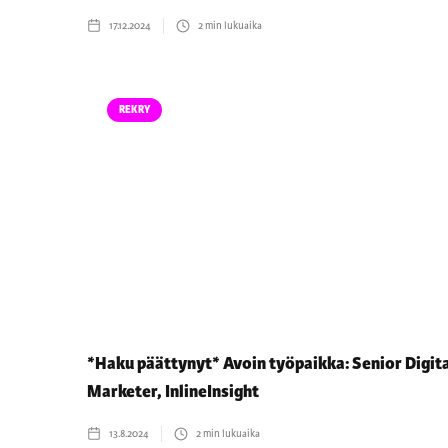
17.12.2024
2
min lukuaika
REKRY
*Haku päättynyt* Avoin työpaikka: Senior Digit
Marketer, InlineInsight
13.8.2024
2
min lukuaika