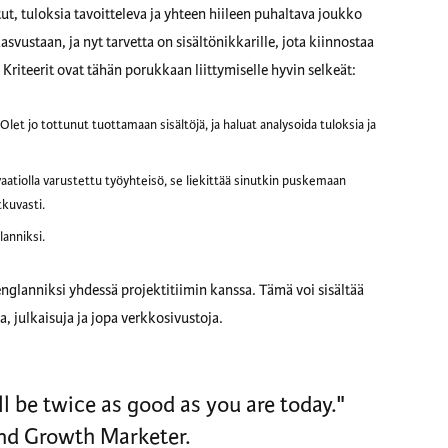
, tuloksia tavoitteleva ja yhteen hiileen puhaltava joukko
svustaan, ja nyt tarvetta on sisältönikkarille, jota kiinnostaa
riteerit ovat tähän porukkaan liittymiselle hyvin selkeät:
Olet jo tottunut tuottamaan sisältöjä, ja haluat analysoida tuloksia ja
vaatiolla varustettu työyhteisö, se liekittää sinutkin puskemaan
tkuvasti.
anniksi.
englanniksi yhdessä projektitiimin kanssa. Tämä voi sisältää
ia, julkaisuja ja jopa verkkosivustoja.
ll be twice as good as you are today."
and Growth Marketer.