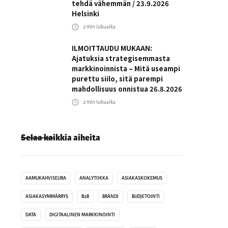
tehdä vähemmän / 23.9.2026
Helsinki
2
min lukuaika
ILMOITTAUDU MUKAAN:
Ajatuksia strategisemmasta
markkinoinnista – Mitä useampi
purettu siilo, sitä parempi
mahdollisuus onnistua 26.8.2026
2
min lukuaika
Selaa kaikkia aiheita
AAMUKAHVISEURA
ANALYTIIKKA
ASIAKASKOKEMUS
ASIAKASYMMÄRRYS
B2B
BRÄNDI
BUDJETOINTI
DATA
DIGITAALINEN MARKKINOINTI