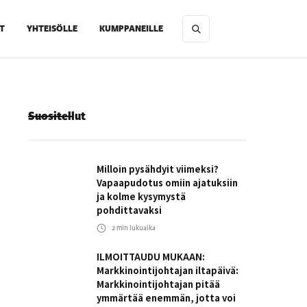
T
YHTEISÖLLE
KUMPPANEILLE
Suositellut
Milloin pysähdyit viimeksi?
Vapaapudotus omiin ajatuksiin
ja kolme kysymystä
pohdittavaksi
2
min lukuaika
ILMOITTAUDU MUKAAN:
Markkinointijohtajan iltapäivä:
Markkinointijohtajan pitää
ymmärtää enemmän, jotta voi