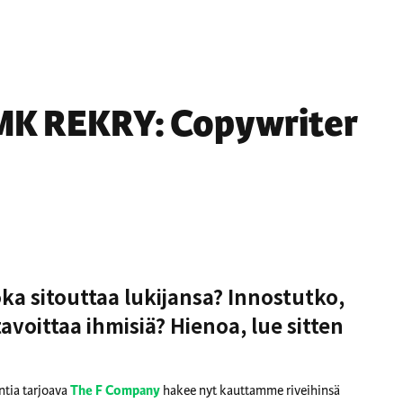
MK REKRY: Copywriter
joka sitouttaa lukijansa? Innostutko,
avoittaa ihmisiä? Hienoa, lue sitten
tia tarjoava
The
F Company
hakee nyt kauttamme riveihinsä