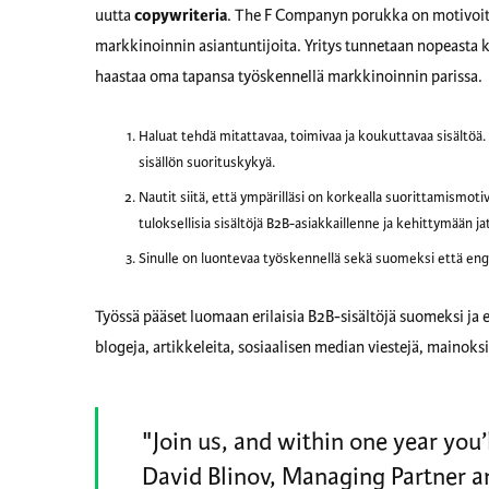
uutta
copywriteria
. The F Companyn porukka on motivoitut
markkinoinnin asiantuntijoita. Yritys tunnetaan nopeasta ka
haastaa oma tapansa työskennellä markkinoinnin parissa. K
Haluat tehdä mitattavaa, toimivaa ja koukuttavaa sisältöä. 
sisällön suorituskykyä.
Nautit siitä, että ympärilläsi on korkealla suorittamismoti
tuloksellisia sisältöjä B2B-asiakkaillenne ja kehittymään ja
Sinulle on luontevaa työskennellä sekä suomeksi että engl
Työssä pääset luomaan erilaisia B2B-sisältöjä suomeksi ja 
blogeja, artikkeleita, sosiaalisen median viestejä, mainoks
"Join us, and within one year you’
David Blinov, Managing Partner 