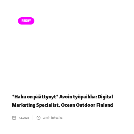
REKRY
*Haku on päättynyt* Avoin työpaikka: Digital
Marketing Specialist, Ocean Outdoor Finland
7.4.2022
4
min lukuaika