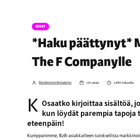
REKRY
*Haku päättynyt* 
The F Companylle
MarkkinointiKollektiivi
17.11.2020
2
min lukuaika
K
Osaatko kirjoittaa sisältöä, 
kun löydät parempia tapoja t
eteenpäin!
Kumppanimme, B2B-asiakkailleen tuloksellista markkinoin