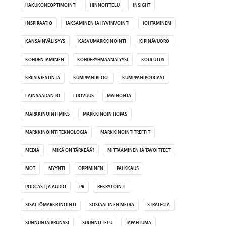
HAKUKONEOPTIMOINTI
HINNOITTELU
INSIGHT
INSPIRAATIO
JAKSAMINEN JA HYVINVOINTI
JOHTAMINEN
KANSAINVÄLISYYS
KASVUMARKKINOINTI
KIPINÄVUORO
KOHDENTAMINEN
KOHDERYHMÄANALYYSI
KOULUTUS
KRIISIVIESTINTÄ
KUMPPANIBLOGI
KUMPPANIPODCAST
LAINSÄÄDÄNTÖ
LUOVUUS
MAINONTA
MARKKINOINTIMIKS
MARKKINOINTIOPAS
MARKKINOINTITEKNOLOGIA
MARKKINOINTITREFFIT
MEDIA
MIKÄ ON TÄRKEÄÄ?
MITTAAMINEN JA TAVOITTEET
MOT
MYYNTI
OPPIMINEN
PALKKAUS
PODCAST JA AUDIO
PR
REKRYTOINTI
SISÄLTÖMARKKINOINTI
SOSIAALINEN MEDIA
STRATEGIA
SUNNUNTAIBRUNSSI
SUUNNITTELU
TAPAHTUMA