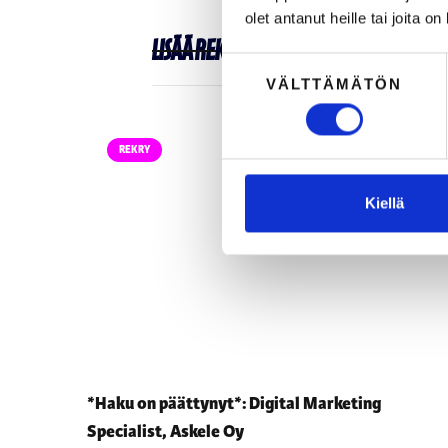
olet antanut heille tai joita o
Lisää
Rekry
-kategoriasta
Suostumuksen
VÄLTTÄMÄTÖN
valinta
REKRY
Kiellä
*Haku on päättynyt*: Digital Marketing
Specialist, Askele Oy