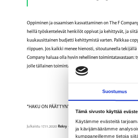
Oppiminen ja osaamisen kasvattaminen on The F Companyll
heillä työskentelevät henkilöt oppivat ja kehittyvät, ja si
kuukausittainen budjetti kehittymistä varten. Palkkaa c
riippuen. Jos kaikki menee hienosti, sitoutuneella tekijäl
Company haluaa olla hyvin rehellinen toimintatavastaan: ty
jolle tällainen toimintatapa toimii. Toimisto sijaitsee Hel
Suostumus
*HAKU ON PÄÄTTYNYT.*
Tämä sivusto käyttää eväste
Käytämme evästeitä tarjoama
Julkaistu
17.11.2020
Rekry
-kategoriassa
ja kävijämäärämme analysoim
kumppaneillemme tietoja siitä