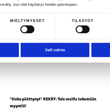
n kerätty, kun olet käyttänyt heidän palvelujaan.
KATSO KAIKKI
MIELTYMYKSET
TILASTOT
REKRY
Salli valinta
*Haku päättynyt* REKRY: Tule meille tekemään
myyntiä!