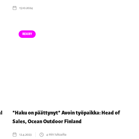
15.10.2024
REKRY
al
*Haku on päättynyt* Avoin työpaikka: Head of
Sales, Ocean Outdoor Finland
12.4.2023
4
min lukuaika