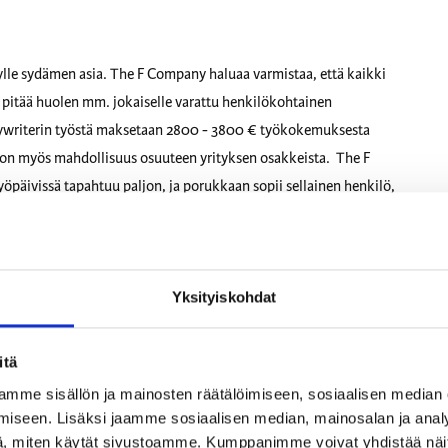
e sydämen asia. The F Company haluaa varmistaa, että kaikki
itä pitää huolen mm. jokaiselle varattu henkilökohtainen
opywriterin työstä maksetaan 2800 - 3800 € työkokemuksesta
lä on myös mahdollisuus osuuteen yrityksen osakkeista. The F
öpäivissä tapahtuu paljon, ja porukkaan sopii sellainen henkilö,
singin keskustassa, mutta tarjolla on mahdollisuus tehdä myös etänä.
Yksityiskohdat
itä
mme sisällön ja mainosten räätälöimiseen, sosiaalisen median
iseen. Lisäksi jaamme sosiaalisen median, mainosalan ja analy
, miten käytät sivustoamme. Kumppanimme voivat yhdistää näitä t