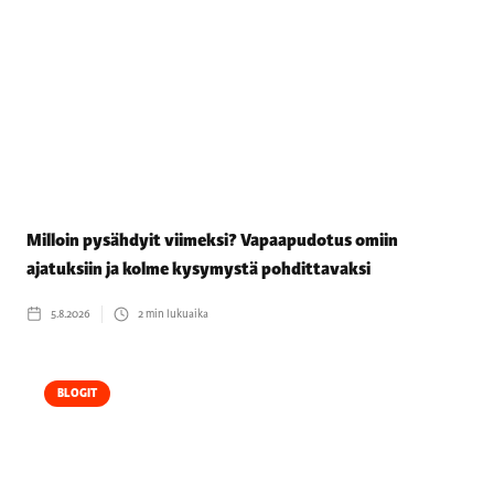
Milloin pysähdyit viimeksi? Vapaapudotus omiin
ajatuksiin ja kolme kysymystä pohdittavaksi
5.8.2026
2
min lukuaika
BLOGIT