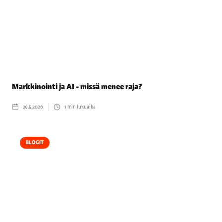
Markkinointi ja AI - missä menee raja?
29.5.2026
1
min lukuaika
BLOGIT