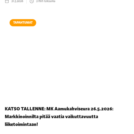
21.5.2026
2
min lukuaika
TAPAHTUMAT
KATSO TALLENNE: MK Aamukahviseura 26.5.2026:
Markkinoinnilta pitää vaatia vaikuttavuutta
liiketoimintaan!