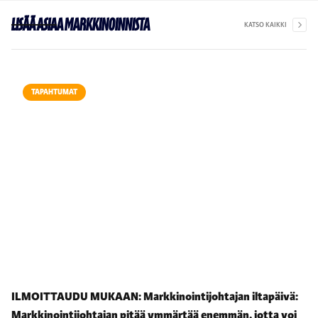
Lisää asiaa markkinoinnista
KATSO KAIKKI
TAPAHTUMAT
ILMOITTAUDU MUKAAN: Markkinointijohtajan iltapäivä:
Markkinointijohtajan pitää ymmärtää enemmän, jotta voi