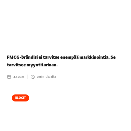
FMCG-brändisi ei tarvitse enempää markkinointia. Se
tarvitsee myyntitarinan.
4.6.2026
2
min lukuaika
BLOGIT