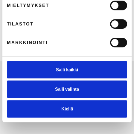
MIELTYMYKSET
TILASTOT
Kaksi sekuntia.
MARKKINOINTI
18.5.2026
2
min lukuaika
Salli kaikki
Salli valinta
Kiellä