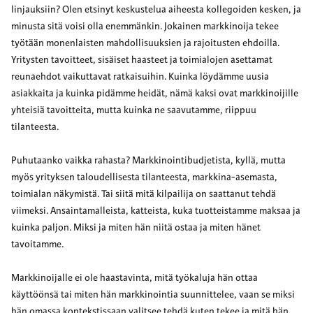
linjauksiin? Olen etsinyt keskustelua aiheesta kollegoiden kesken, ja
minusta sitä voisi olla enemmänkin. Jokainen markkinoija tekee
työtään monenlaisten mahdollisuuksien ja rajoitusten ehdoilla.
Yritysten tavoitteet, sisäiset haasteet ja toimialojen asettamat
reunaehdot vaikuttavat ratkaisuihin. Kuinka löydämme uusia
asiakkaita ja kuinka pidämme heidät, nämä kaksi ovat markkinoijille
yhteisiä tavoitteita, mutta kuinka ne saavutamme, riippuu
tilanteesta.
Puhutaanko vaikka rahasta? Markkinointibudjetista, kyllä, mutta
myös yrityksen taloudellisesta tilanteesta, markkina-asemasta,
toimialan näkymistä. Tai siitä mitä kilpailija on saattanut tehdä
viimeksi. Ansaintamalleista, katteista, kuka tuotteistamme maksaa ja
kuinka paljon. Miksi ja miten hän niitä ostaa ja miten hänet
tavoitamme.
Markkinoijalle ei ole haastavinta, mitä työkaluja hän ottaa
käyttöönsä tai miten hän markkinointia suunnittelee, vaan se miksi
hän omassa kontekstissaan valitsee tehdä kuten tekee ja mitä hän