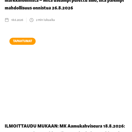
markkinoinnista – Mitä useampi purettu siilo, sitä parempi
mahdollisuus onnistua 26.8.2026
18.6.2026
2
min lukuaika
TAPAHTUMAT
ILMOITTAUDU MUKAAN: MK Aamukahviseura 18.8.2026: