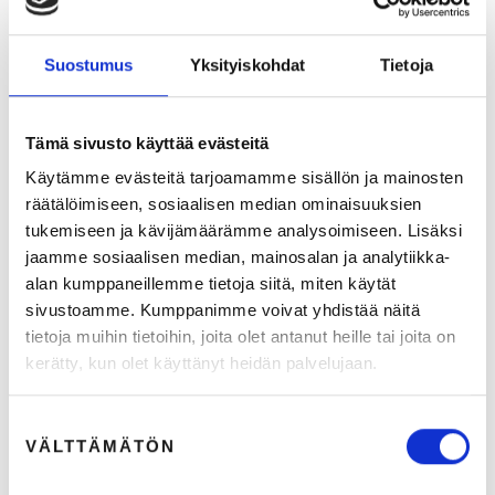
Suostumus
Yksityiskohdat
Tietoja
Puhuuko brändisi yhdellä voimakkaalla äänellä vai
Tämä sivusto käyttää evästeitä
kymmenellä irrallisella kuiskauksella? –
Videomarkkinoinnin selviytymisopas trendiviidakkoon
Käytämme evästeitä tarjoamamme sisällön ja mainosten
räätälöimiseen, sosiaalisen median ominaisuuksien
19.5.2026
2
min lukuaika
tukemiseen ja kävijämäärämme analysoimiseen. Lisäksi
jaamme sosiaalisen median, mainosalan ja analytiikka-
alan kumppaneillemme tietoja siitä, miten käytät
BLOGIT
sivustoamme. Kumppanimme voivat yhdistää näitä
tietoja muihin tietoihin, joita olet antanut heille tai joita on
kerätty, kun olet käyttänyt heidän palvelujaan.
Suostumuksen
VÄLTTÄMÄTÖN
valinta