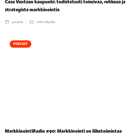
Case Vantaan kaupunki: todistetusti toimivaa, rohkeaa ja
strategista markkinointia
4.6.2026
1
min lukuaika
PODCAST
MarkkinointiRadio #90: Markkinointi on liiketoimintaa