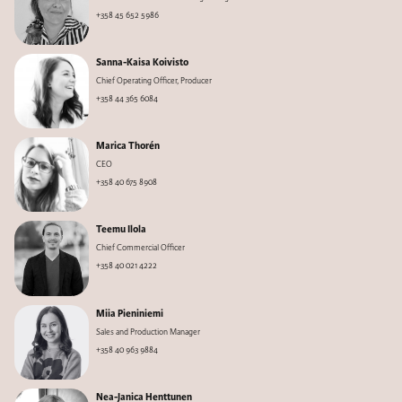
+358 45 652 5986
Sanna-Kaisa Koivisto
Chief Operating Officer, Producer
+358 44 365 6084
Marica Thorén
CEO
+358 40 675 8908
Teemu Ilola
Chief Commercial Officer
+358 40 021 4222
Miia Pieniniemi
Sales and Production Manager
+358 40 963 9884
Nea-Janica Henttunen