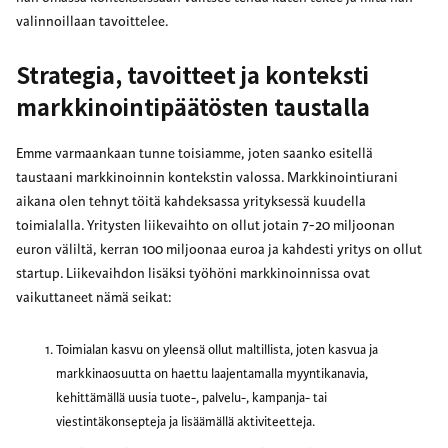
valinnoillaan tavoittelee.
Strategia, tavoitteet ja konteksti
markkinointipäätösten taustalla
Emme varmaankaan tunne toisiamme, joten saanko esitellä
taustaani markkinoinnin kontekstin valossa. Markkinointiurani
aikana olen tehnyt töitä kahdeksassa yrityksessä kuudella
toimialalla. Yritysten liikevaihto on ollut jotain 7-20 miljoonan
euron väliltä, kerran 100 miljoonaa euroa ja kahdesti yritys on ollut
startup. Liikevaihdon lisäksi työhöni markkinoinnissa ovat
vaikuttaneet nämä seikat:
Toimialan kasvu on yleensä ollut maltillista, joten kasvua ja
markkinaosuutta on haettu laajentamalla myyntikanavia,
kehittämällä uusia tuote-, palvelu-, kampanja- tai
viestintäkonsepteja ja lisäämällä aktiviteetteja.