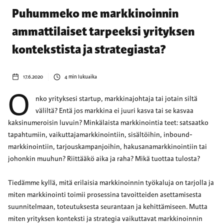
Puhummeko me markkinoinnin
ammattilaiset tarpeeksi yrityksen
kontekstista ja strategiasta?
17.6.2020
4
min lukuaika
O
nko yrityksesi startup, markkinajohtaja tai jotain siltä
väliltä? Entä jos markkina ei juuri kasva tai se kasvaa
kaksinumeroisin luvuin? Minkälaista markkinointia teet: satsaatko
tapahtumiin, vaikuttajamarkkinointiin, sisältöihin, inbound-
markkinointiin, tarjouskampanjoihin, hakusanamarkkinointiin tai
johonkin muuhun? Riittääkö aika ja raha? Mikä tuottaa tulosta?
Tiedämme kyllä, mitä erilaisia markkinoinnin työkaluja on tarjolla ja
miten markkinointi toimii prosessina tavoitteiden asettamisesta
suunnitelmaan, toteutuksesta seurantaan ja kehittämiseen. Mutta
miten yrityksen konteksti ja strategia vaikuttavat markkinoinnin