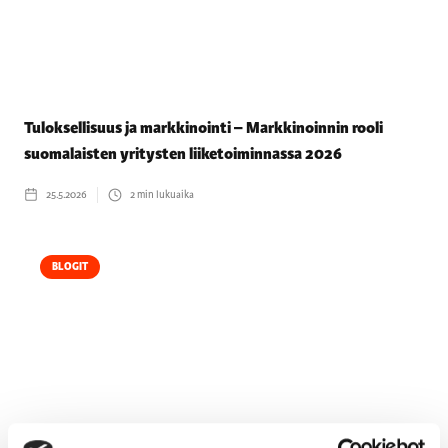
Tuloksellisuus ja markkinointi – Markkinoinnin rooli
suomalaisten yritysten liiketoiminnassa 2026
25.5.2026
2
min lukuaika
BLOGIT