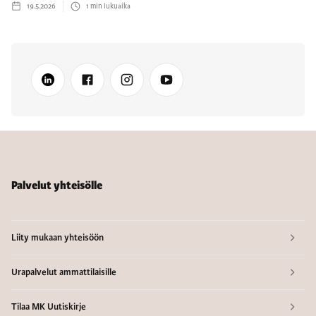
19.5.2026
1
min lukuaika
Palvelut yhteisölle
Liity mukaan yhteisöön
Urapalvelut ammattilaisille
Tilaa MK Uutiskirje