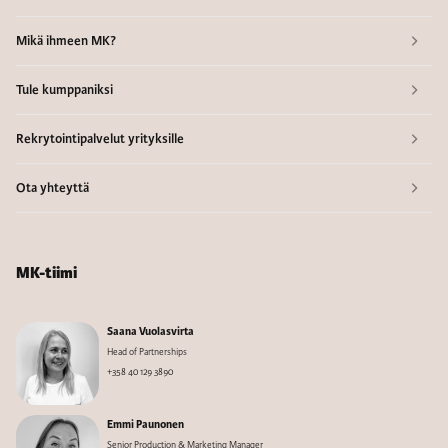
Mikä ihmeen MK?
Tule kumppaniksi
Rekrytointipalvelut yrityksille
Ota yhteyttä
MK-tiimi
Saana Vuolasvirta
Head of Partnerships
+358 40 129 3890
Emmi Paunonen
Senior Production & Marketing Manager