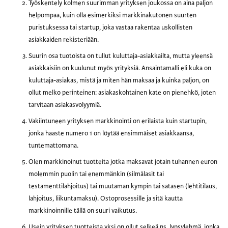
Työskentely kolmen suurimman yrityksen joukossa on aina paljon
helpompaa, kuin olla esimerkiksi markkinakutonen suurten
puristuksessa tai startup, joka vastaa rakentaa uskollisten
asiakkaiden rekisteriään.
Suurin osa tuotoista on tullut kuluttaja-asiakkailta, mutta yleensä
asiakkaisiin on kuulunut myös yrityksiä. Ansaintamalli eli kuka on
kuluttaja-asiakas, mistä ja miten hän maksaa ja kuinka paljon, on
ollut melko perinteinen: asiakaskohtainen kate on pienehkö, joten
tarvitaan asiakasvolyymiä.
Vakiintuneen yrityksen markkinointi on erilaista kuin startupin,
jonka haaste numero 1 on löytää ensimmäiset asiakkaansa,
tuntemattomana.
Olen markkinoinut tuotteita jotka maksavat jotain tuhannen euron
molemmin puolin tai enemmänkin (silmälasit tai
testamenttilahjoitus) tai muutaman kympin tai satasen (lehtitilaus,
lahjoitus, liikuntamaksu). Ostoprosessille ja sitä kautta
markkinoinnille tällä on suuri vaikutus.
Usein yrityksen tuotteista yksi on ollut selkeä ns. lypsylehmä, jonka