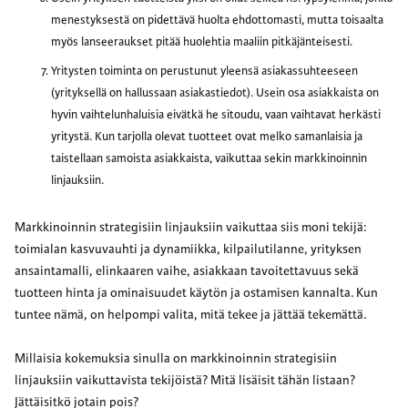
menestyksestä on pidettävä huolta ehdottomasti, mutta toisaalta
myös lanseeraukset pitää huolehtia maaliin pitkäjänteisesti.
Yritysten toiminta on perustunut yleensä asiakassuhteeseen
(yrityksellä on hallussaan asiakastiedot). Usein osa asiakkaista on
hyvin vaihtelunhaluisia eivätkä he sitoudu, vaan vaihtavat herkästi
yritystä. Kun tarjolla olevat tuotteet ovat melko samanlaisia ja
taistellaan samoista asiakkaista, vaikuttaa sekin markkinoinnin
linjauksiin.
Markkinoinnin strategisiin linjauksiin vaikuttaa siis moni tekijä:
toimialan kasvuvauhti ja dynamiikka, kilpailutilanne, yrityksen
ansaintamalli, elinkaaren vaihe, asiakkaan tavoitettavuus sekä
tuotteen hinta ja ominaisuudet käytön ja ostamisen kannalta. Kun
tuntee nämä, on helpompi valita, mitä tekee ja jättää tekemättä.
Millaisia kokemuksia sinulla on markkinoinnin strategisiin
linjauksiin vaikuttavista tekijöistä? Mitä lisäisit tähän listaan?
Jättäisitkö jotain pois?