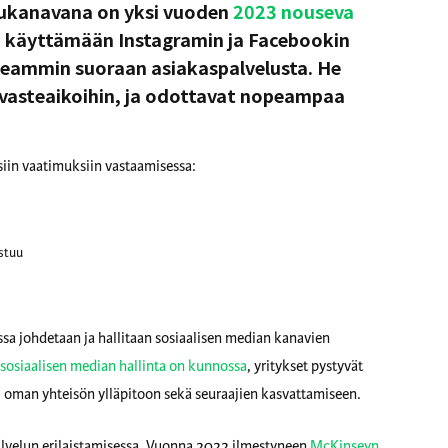
lukanavana on yksi vuoden
2023 nouseva
ä käyttämään Instagramin ja Facebookin
peammin suoraan asiakaspalvelusta. He
n vasteaikoihin, ja odottavat nopeampaa
iin vaatimuksiin vastaamisessa:
istuu
ssa johdetaan ja hallitaan sosiaalisen median kanavien
sosiaalisen median hallinta on kunnossa
, yritykset pystyvät
 oman yhteisön ylläpitoon sekä seuraajien kasvattamiseen.
alvelun erilaistamisessa. Vuonna 2022 ilmestyneen
McKinseyn