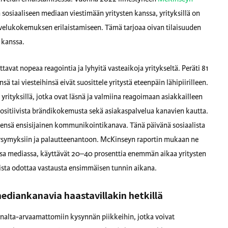
sosiaaliseen mediaan viestimään yritysten kanssa, yrityksillä on
lvelukokemuksen erilaistamiseen. Tämä tarjoaa oivan tilaisuuden
 kanssa.
ttavat nopeaa reagointia ja lyhyitä vasteaikoja yritykseltä. Peräti 81
sä tai viesteihinsä eivät suosittele yritystä eteenpäin lähipiirilleen.
 yrityksillä, jotka ovat läsnä ja valmiina reagoimaan asiakkailleen
positiivista brändikokemusta sekä asiakaspalvelua kanavien kautta.
jiensä ensisijainen kommunikointikanava. Tänä päivänä sosiaalista
ysymyksiin ja palautteenantoon. McKinseyn raportin mukaan ne
ssa mediassa, käyttävät 20–40 prosenttia enemmän aikaa yritysten
sta odottaa vastausta ensimmäisen tunnin aikana.
 mediankanavia haastavillakin hetkillä
nnalta-arvaamattomiin kysynnän piikkeihin, jotka voivat