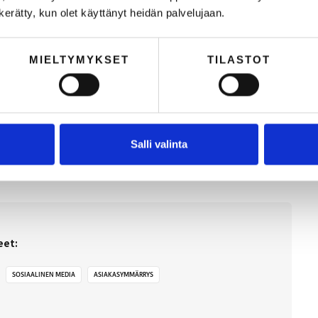
n kerätty, kun olet käyttänyt heidän palvelujaan.
n vinkit sosiaalisen median kuuntelun hyödyntämiseen
MIELTYMYKSET
TILASTOT
Salli valinta
eet:
SOSIAALINEN MEDIA
ASIAKASYMMÄRRYS