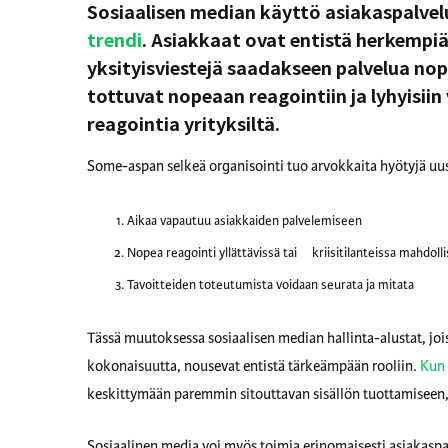
Sosiaalisen median käyttö asiakaspalve
trendi
. Asiakkaat ovat entistä herkempi
yksityisviestejä saadakseen palvelua no
tottuvat nopeaan reagointiin ja lyhyisii
reagointia yrityksiltä.
Some-aspan selkeä organisointi tuo arvokkaita hyötyjä uus
Aikaa vapautuu asiakkaiden palvelemiseen
Nopea reagointi yllättävissä tai kriisitilanteissa mahdoll
Tavoitteiden toteutumista voidaan seurata ja mitata
Tässä muutoksessa sosiaalisen median hallinta-alustat, joi
kokonaisuutta, nousevat entistä tärkeämpään rooliin.
Kun 
keskittymään paremmin sitouttavan sisällön tuottamiseen,
Sosiaalinen media voi myös toimia erinomaisesti asiakasp