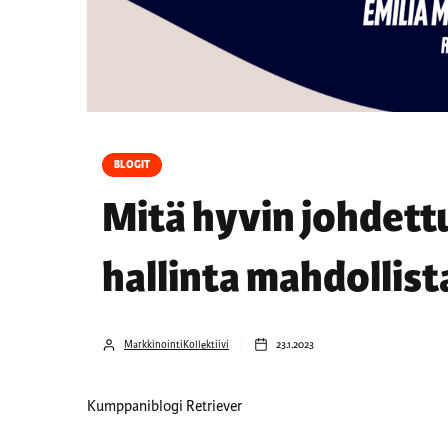
BLOGIT
Mitä hyvin johdett
hallinta mahdollis
MarkkinointiKollektiivi
23.1.2023
Kumppaniblogi Retriever