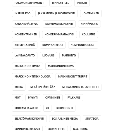
HAKUKONEOPTIMOINTI
HINNOITTELU
INSIGHT
INSPIRAATIO
JAKSAMINEN JA HYVINVOINTI
JOHTAMINEN
KANSAINVÄLISYYS
KASVUMARKKINOINTI
KIPINÄVUORO
KOHDENTAMINEN
KOHDERYHMÄANALYYSI
KOULUTUS
KRIISIVIESTINTÄ
KUMPPANIBLOGI
KUMPPANIPODCAST
LAINSÄÄDÄNTÖ
LUOVUUS
MAINONTA
MARKKINOINTIMIKS
MARKKINOINTIOPAS
MARKKINOINTITEKNOLOGIA
MARKKINOINTITREFFIT
MEDIA
MIKÄ ON TÄRKEÄÄ?
MITTAAMINEN JA TAVOITTEET
MOT
MYYNTI
OPPIMINEN
PALKKAUS
PODCAST JA AUDIO
PR
REKRYTOINTI
SISÄLTÖMARKKINOINTI
SOSIAALINEN MEDIA
STRATEGIA
SUNNUNTAIBRUNSSI
SUUNNITTELU
TAPAHTUMA