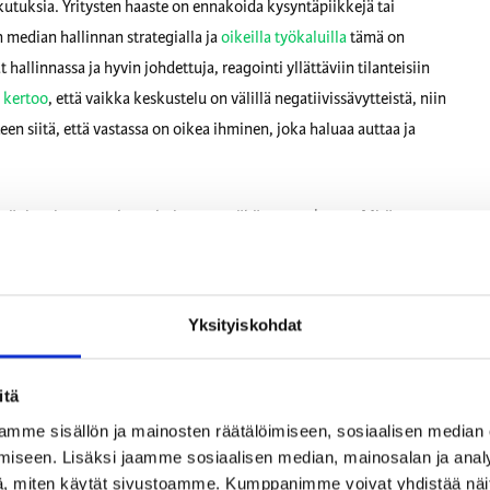
utuksia. Yritysten haaste on ennakoida kysyntäpiikkejä tai
en median hallinnan strategialla ja
oikeilla työkaluilla
tämä on
hallinnassa ja hyvin johdettuja, reagointi yllättäviin tilanteisiin
 kertoo
, että vaikka keskustelu on välillä negatiivissävytteistä, niin
een siitä, että vastassa on oikea ihminen, joka haluaa auttaa ja
vät ja yritysten tulee valmistautua tähän murrokseen. Mitä
 asiakaspalvelua edellyttäviin tilanteisiin, sitä tärkeämmäksi
 sopivat työkalut. Tämä edellyttää, että sosiaalisen median hallinta
ssa sosiaalisen median strategiassa. Mitkä kanavat korostuvat
Yksityiskohdat
ien valinta, niihin sopivan sisältöstrategian luominen sekä
stuu entisestään vuonna 2023.
itä
uuspäällikkö ja vastaa Suomessa Retrieverin
sosiaalisen median
mme sisällön ja mainosten räätälöimiseen, sosiaalisen median
iseen. Lisäksi jaamme sosiaalisen median, mainosalan ja analy
, miten käytät sivustoamme. Kumppanimme voivat yhdistää näitä t