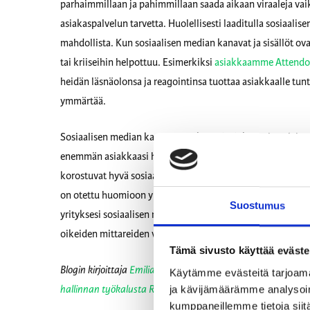
parhaimmillaan ja pahimmillaan saada aikaan viraaleja vaik
asiakaspalvelun tarvetta. Huolellisesti laaditulla sosiaalis
mahdollista. Kun sosiaalisen median kanavat ja sisällöt ovat 
tai kriiseihin helpottuu. Esimerkiksi
asiakkaamme Attendo
heidän läsnäolonsa ja reagointinsa tuottaa asiakkaalle tunt
ymmärtää.
Sosiaalisen median kanavat asiakaspalvelukanavina yleisty
enemmän asiakkaasi hyödyntävät sosiaalisen median kanavia
korostuvat hyvä sosiaalisen median hallinta sekä hallintaan
on otettu huomioon yrityksen strategiassa ja siitä johdetu
Suostumus
yrityksesi sosiaalisen median strategiassa? Oikeiden kanav
oikeiden mittareiden valinta tavoitteiden seurantaan koro
Tämä sivusto käyttää eväste
Blogin kirjoittaja
Emilia Meyer-Arnold
on Retrieverin asiakk
Käytämme evästeitä tarjoama
hallinnan työkalusta RelationDeskistä
.
ja kävijämäärämme analysoim
kumppaneillemme tietoja siitä