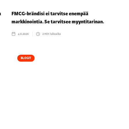
n
FMCG-brändisi ei tarvitse enempää
markkinointia. Se tarvitsee myyntitarinan.
4.6.2026
2
min lukuaika
BLOGIT