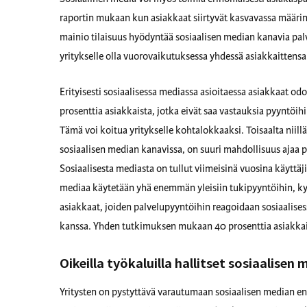
raportin mukaan kun asiakkaat siirtyvät kasvavassa määrin 
mainio tilaisuus hyödyntää sosiaalisen median kanavia pa
yritykselle olla vuorovaikutuksessa yhdessä asiakkaittensa
Erityisesti sosiaalisessa mediassa asioitaessa asiakkaat odo
prosenttia asiakkaista, jotka eivät saa vastauksia pyyntöihin
Tämä voi koitua yritykselle kohtalokkaaksi. Toisaalta niillä
sosiaalisen median kanavissa, on suuri mahdollisuus ajaa 
Sosiaalisesta mediasta on tullut viimeisinä vuosina käyttä
mediaa käytetään yhä enemmän yleisiin tukipyyntöihin, k
asiakkaat, joiden palvelupyyntöihin reagoidaan sosiaalise
kanssa. Yhden tutkimuksen mukaan 40 prosenttia asiakkai
Oikeilla työkaluilla hallitset sosiaalisen
Yritysten on pystyttävä varautumaan sosiaalisen median e