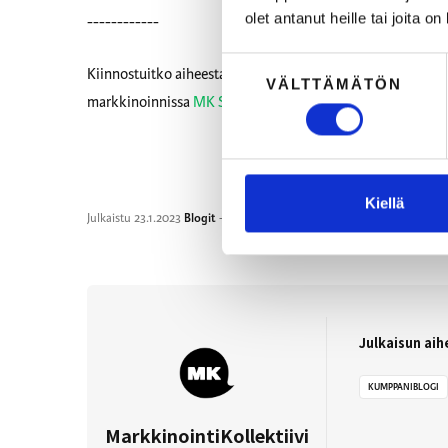
olet antanut heille tai joita o
------------
Suostumuksen
Kiinnostuitko aiheesta? Käy myös nappaamassa Retrieveri
VÄLTTÄMÄTÖN
valinta
markkinoinnissa
MK SOME 2023-tilaisuuden tallenteelta!
Kiellä
Julkaistu
23.1.2023
Blogit
-kategoriassa
Julkaisun aih
KUMPPANIBLOGI
MarkkinointiKollektiivi