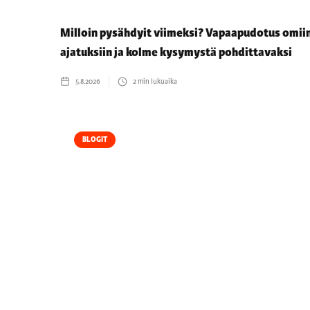
Milloin pysähdyit viimeksi? Vapaapudotus omii
ajatuksiin ja kolme kysymystä pohdittavaksi
5.8.2026
2
min lukuaika
BLOGIT