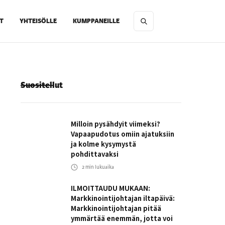
T
YHTEISÖLLE
KUMPPANEILLE
Suositellut
Milloin pysähdyit viimeksi?
Vapaapudotus omiin ajatuksiin
ja kolme kysymystä
pohdittavaksi
2
min lukuaika
ILMOITTAUDU MUKAAN:
Markkinointijohtajan iltapäivä:
Markkinointijohtajan pitää
ymmärtää enemmän, jotta voi